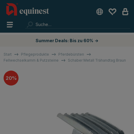
Summer Deals: Bis zu 60%
→
Start
Pflegeprodukte
Pferdebürsten
Fellwechselkamm & Putzsteine
Schaber Metall Trähandtag Braun
20