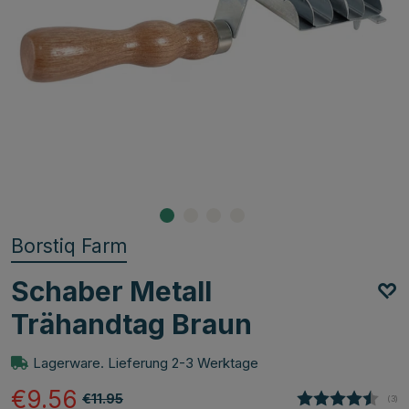
Borstiq Farm
Schaber Metall
Trähandtag Braun
Lagerware. Lieferung 2-3 Werktage
€9.56
€11.95
(
abg
3
)