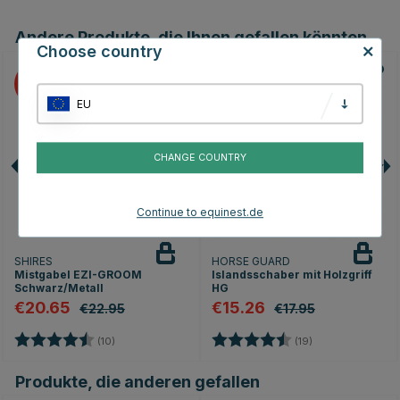
Andere Produkte, die Ihnen gefallen könnten
Choose country
10
15
EU
CHANGE COUNTRY
Continue to equinest.de
SHIRES
HORSE GUARD
Mistgabel EZI-GROOM
Islandsschaber mit Holzgriff
Schwarz/Metall
HG
€20.65
€15.26
€22.95
€17.95
Bewertung:
4.6 von 5 Sternen
Bewertung:
4.7 von 5 Stern
(10)
(19)
Produkte, die anderen gefallen