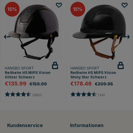
15
15
HANSBO SPORT
HANSBO SPORT
Reithelm HS MIPS Vision
Reithelm HS MIPS Vision
Glitzer Schwarz
Shiny Star Schwarz
€135.99
€178.46
€159.99
€209.95
rnen
Bewertung:
4.7 von 5 Sternen
Bewertung:
4.8 von 5 Stern
(360)
(34)
Kundenservice
Informationen