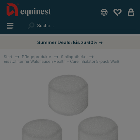
Summer Deals: Bis zu 60%
→
Start
Pflegeprodukte
Stallapotheke
Ersatzfilter für Waldhausen Health + Care Inhalator 5-pack Weiß