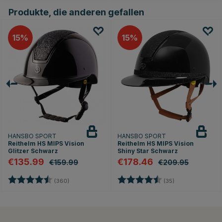
Produkte, die anderen gefallen
15
15
HANSBO SPORT
HANSBO SPORT
Reithelm HS MIPS Vision
Reithelm HS MIPS Vision
Glitzer Schwarz
Shiny Star Schwarz
€135.99
€178.46
€159.99
€209.95
Bewertung:
4.7 von 5 Sternen
Bewertung:
4.8 von 5 Stern
(360)
(35)