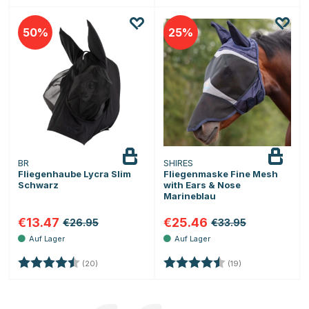
50
25
BR
SHIRES
Fliegenhaube Lycra Slim
Fliegenmaske Fine Mesh
Schwarz
with Ears & Nose
Marineblau
€13.47
€25.46
€26.95
€33.95
Bewertung:
4.8 von 5 Sternen
Bewertung:
4.8 von 5 Sterne
(20)
(19)