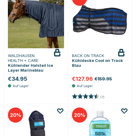
WALDHAUSEN
BACK ON TRACK
HEALTH + CARE
Kühldecke Cool on Track
Kühlender Halsteil Ice
Blau
Layer Marineblau
€34.95
€127.96
€159.95
Bewertung:
4.6 von 5 Sternen
(7)
20
20