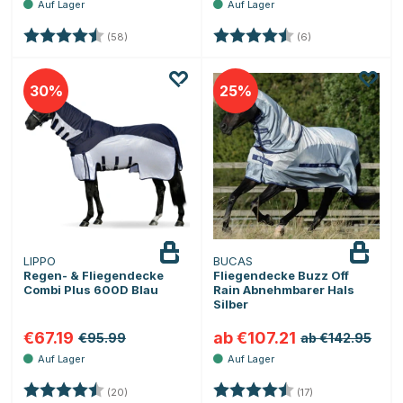
Bewertung:
4.4 von 5 Sternen
Bewertung:
4.8 von 5 Sterne
(58)
(6)
30
25
LIPPO
BUCAS
Regen- & Fliegendecke
Fliegendecke Buzz Off
Combi Plus 600D Blau
Rain Abnehmbarer Hals
Silber
€67.19
ab €107.21
€95.99
ab €142.95
Bewertung:
4.3 von 5 Sternen
Bewertung:
4.4 von 5 Sterne
(20)
(17)