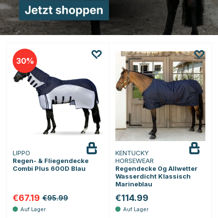
30
LIPPO
KENTUCKY
Regen- & Fliegendecke
HORSEWEAR
Combi Plus 600D Blau
Regendecke 0g Allwetter
Wasserdicht Klassisch
Marineblau
€67.19
€114.99
€95.99