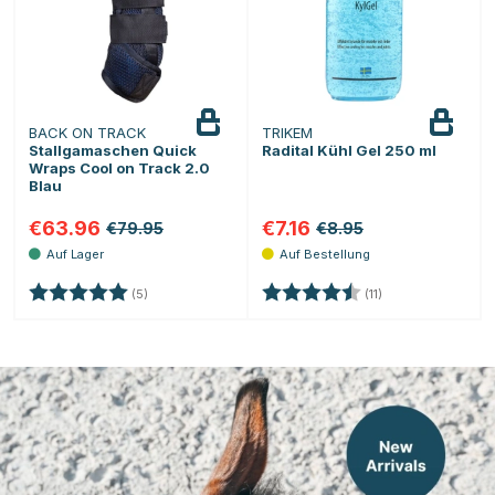
BACK ON TRACK
TRIKEM
Stallgamaschen Quick
Radital Kühl Gel 250 ml
Wraps Cool on Track 2.0
Blau
€63.96
€7.16
€79.95
€8.95
Bewertung:
5.0 von 5 Sternen
Bewertung:
4.9 von 5 Sterne
(5)
(11)