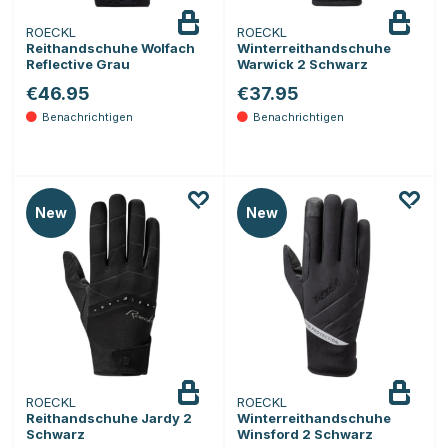
ROECKL
ROECKL
Beobachten
Beobachten
Reithandschuhe Wolfach
Winterreithandschuhe
Reflective Grau
Warwick 2 Schwarz
€46.95
€37.95
New
New
ROECKL
ROECKL
Beobachten
Beobachten
Reithandschuhe Jardy 2
Winterreithandschuhe
Schwarz
Winsford 2 Schwarz