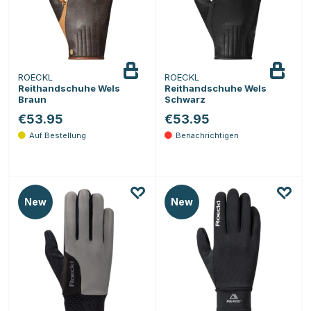
ROECKL
ROECKL
Beobachten
Reithandschuhe Wels
Reithandschuhe Wels
Braun
Schwarz
€53.95
€53.95
New
New