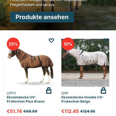
25
10
LIPPO
QHP
Ekzemdecke UV-
Ekzemdecke Hoodie UV-
Protection Plus Braun
Protection Beige
€51.74
€112.45
€68.99
€124.95