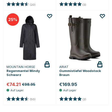
Bewertung:
4.3 von 5 Sternen
Bewertung:
5.0 von 5 Sternen
(20)
(3)
25
MOUNTAIN HORSE
ARIAT
Regenmantel Mindy
Gummistiefel Woodstock
Schwarz
Braun
€74.21
€169.95
€98.95
Bewertung:
4.5 von 5 Sternen
Bewertung:
5.0 von 5 Sternen
(50)
(2)