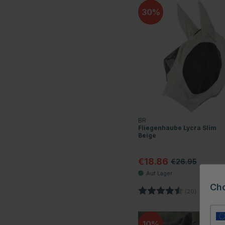
30
BR
Fliegenhaube Lycra Slim
Beige
€18.86
€26.95
Ch
Bewertung:
4.8 von 5
(20)
10