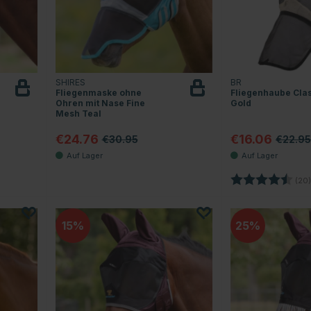
SHIRES
BR
Fliegenmaske ohne
Fliegenhaube Cla
Ohren mit Nase Fine
Gold
Mesh Teal
€24.76
€16.06
€30.95
€22.95
 Sternen
Bewertung:
(20)
15
25