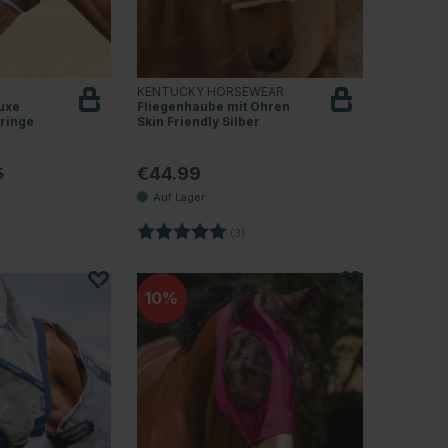
KENTUCKY HORSEWEAR
uxe
Fliegenhaube mit Ohren
Fringe
Skin Friendly Silber
€44.99
5
.0 von 5 Sternen
Bewertung:
5.0 von 5 Sternen
(3)
10