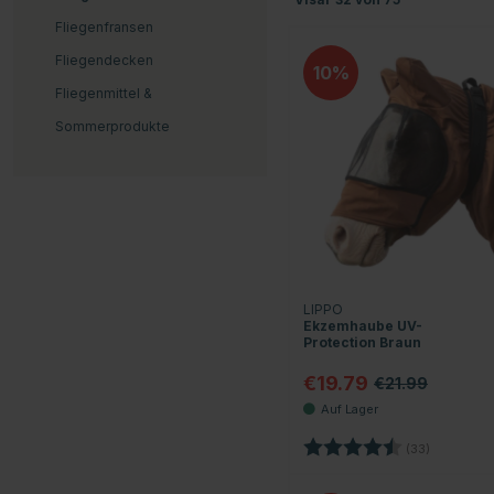
Fliegenfransen
Fliegendecken
10
Fliegenmittel &
Sommerprodukte
LIPPO
Ekzemhaube UV-
Protection Braun
€19.79
€21.99
Bewertung:
4.2 von 5
(33)