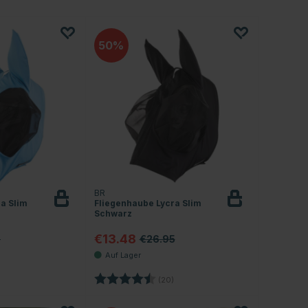
50
BR
a Slim
Fliegenhaube Lycra Slim
Schwarz
€13.48
5
€26.95
4.8 von 5 Sternen
Bewertung:
4.8 von 5 Sternen
(20)