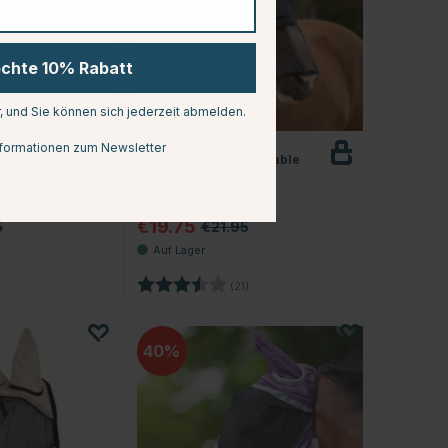
öchte 10% Rabatt
r, und Sie können sich jederzeit abmelden.
QHP
formationen zum Newsletter
e Mesh
Fliegenhaube Detachable
Fringe
Nose Beige
€19.75
5
€21.95
.0 von 5 Sternen
Bewertung:
3.8 von 5 Sternen
(21)
40