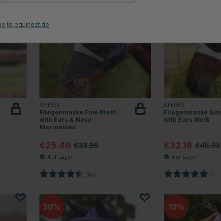
ue to equinest.de
SHIRES
SHIRES
Fliegenmaske Fine Mesh
Fliegenmaske Sun
with Ears & Nose
with Ears Weiß
Marineblau
€25.46
€32.16
€33.95
€45.95
 Sternen
Bewertung:
4.8 von 5 Sternen
Bewertung:
5
(18)
(1)
30
10