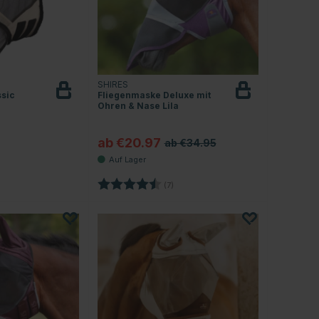
SHIRES
ssic
Fliegenmaske Deluxe mit
Ohren & Nase Lila
ab €20.97
ab €34.95
4.1 von 5 Sternen
Bewertung:
4.9 von 5 Sternen
(7)