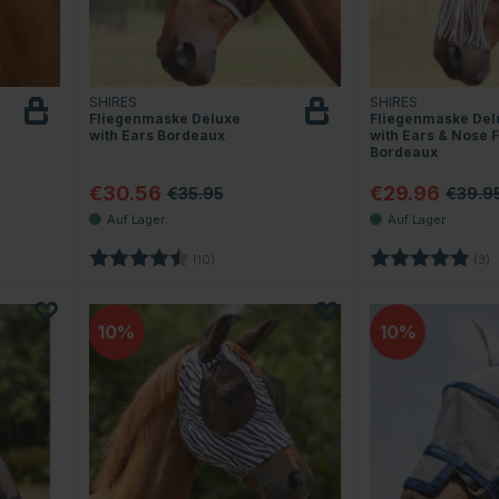
SHIRES
SHIRES
Fliegenmaske Deluxe
Fliegenmaske Del
with Ears Bordeaux
with Ears & Nose 
Bordeaux
€30.56
€29.96
€35.95
€39.9
Sternen
Bewertung:
4.8 von 5 Sternen
Bewertung:
5
(10)
(3)
10
10