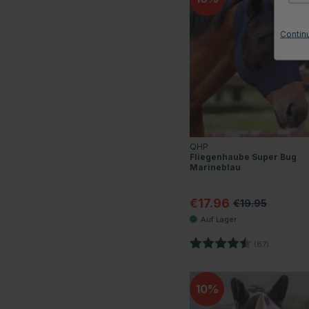
Contin
QHP
Fliegenhaube Super Bug
Marineblau
€17.96
€19.95
Bewertung:
4.6 von 5
(87)
10