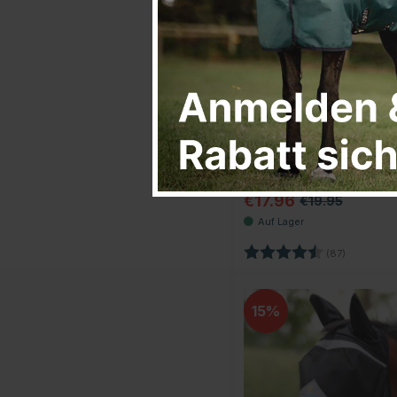
QHP
Fliegenhaube Super Bug
Grau
€17.96
€19.95
Bewertung:
4.6 von 5
(87)
15