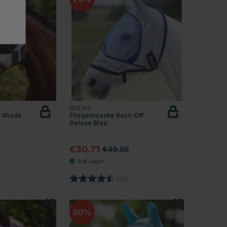
BUCAS
 Shade
Fliegenmaske Buzz-Off
Deluxe Blau
€30.71
€40.95
.0 von 5 Sternen
Bewertung:
4.5 von 5 Sternen
(25)
50