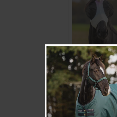
QHP
Fliegenhaube Unicorn
€17.96
€19.95
Bewertung:
4.5 von 5 
(15)
10