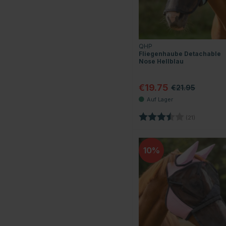
QHP
Fliegenhaube Detachable
Nose Hellblau
€19.75
€21.95
Bewertung:
3.8 von 5 
(21)
10