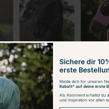
BUCAS
QHP
Fliegenhaube Buzz-Off
Fliegenhaube Sup
Pro Marineblau/Schwarz
Unicorn Rosa
Sichere dir 10
€40.56
€17.96
€57.95
€19.95
erste Bestellu
Sternen
Bewertung:
5.0 von 5 Sternen
Bewertung:
(3)
(87)
Melde dich für unseren Ne
Rabatt* auf deine erste B
15
15
Als Abonnent erhältst du 
und Inspiration vor allen 