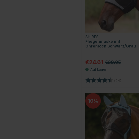
SHIRES
Fliegenmaske mit
Ohrenloch Schwarz/Grau
€24.61
€28.95
Bewertung:
4.7 von 5
(24)
10