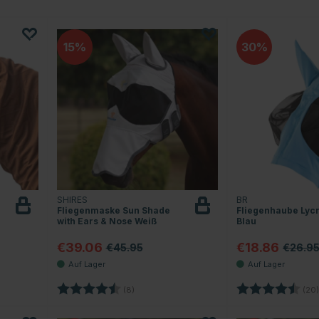
15
30
SHIRES
BR
Fliegenmaske Sun Shade
Fliegenhaube Lycr
with Ears & Nose Weiß
Blau
€39.06
€18.86
€45.95
€26.9
 Sternen
Bewertung:
4.8 von 5 Sternen
Bewertung:
(8)
(20)