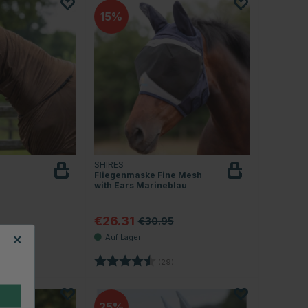
15
SHIRES
Fliegenmaske Fine Mesh
with Ears Marineblau
€26.31
€30.95
.4 von 5 Sternen
Bewertung:
4.9 von 5 Sternen
(29)
25