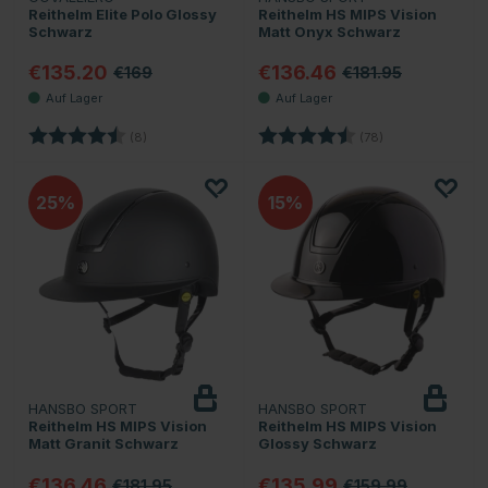
Reithelm Elite Polo Glossy
Reithelm HS MIPS Vision
Schwarz
Matt Onyx Schwarz
€135.20
€136.46
€169
€181.95
Bewertung:
4.9 von 5 Sternen
Bewertung:
4.7 von 5 Stern
(8)
(78)
25
15
HANSBO SPORT
HANSBO SPORT
Reithelm HS MIPS Vision
Reithelm HS MIPS Vision
Matt Granit Schwarz
Glossy Schwarz
€136.46
€135.99
€181.95
€159.99