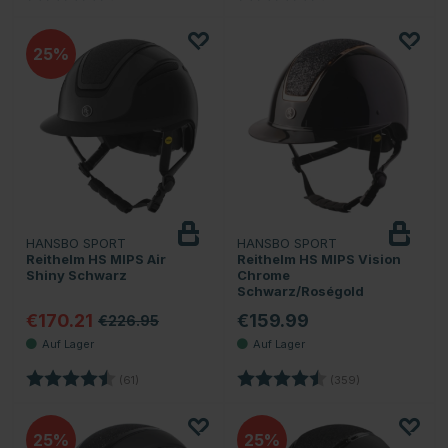
25
HANSBO SPORT
HANSBO SPORT
Reithelm HS MIPS Air
Reithelm HS MIPS Vision
Shiny Schwarz
Chrome
Schwarz/Roségold
€170.21
€159.99
€226.95
Bewertung:
4.8 von 5 Sternen
Bewertung:
4.7 von 5 Ster
(61)
(359)
25
25