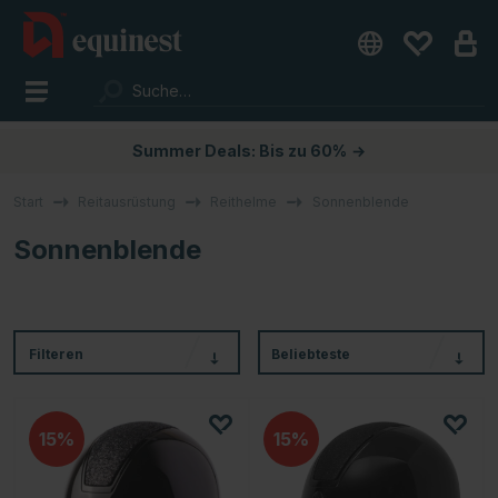
Summer Deals: Bis zu 60%
→
Start
Reitausrüstung
Reithelme
Sonnenblende
Sonnenblende
Filteren
Beliebteste
15
15