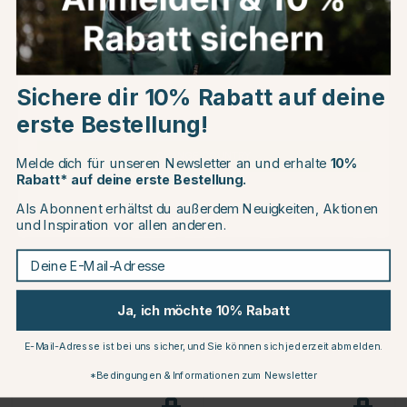
BR
LAMI-CELL
Choose country
Reithelm Theta Plus
Reithelm MIPS Alice Wide
Dazzling Glamourös
Peak Schwarz
Glänzend
Sichere dir 10% Rabatt auf deine
EU
Schwarz/Gunmetal
erste Bestellung!
€191.96
€234.99
€239.95
CHANGE COUNTRY
Melde dich für unseren Newsletter an und erhalte
10%
Rabatt* auf deine erste Bestellung.
Bewertung:
4.8 von 5 Sternen
Bewertung:
4.8 von 5 Sterne
(5)
(27)
Als Abonnent erhältst du außerdem Neuigkeiten, Aktionen
Continue to equinest.de
und Inspiration vor allen anderen.
15
20
Deine E-Mail-Adresse
Ja, ich möchte 10% Rabatt
E-Mail-Adresse ist bei uns sicher, und Sie können sich jederzeit abmelden.
*Bedingungen & Informationen zum Newsletter