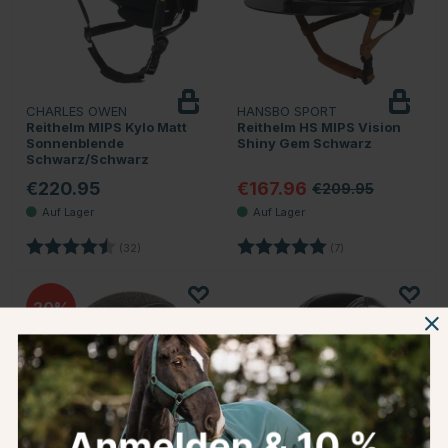
CHARLES OWEN
HANSBO SPORT
Reithelm MIPS Kylo Matt
Reithelm HS MIPS Vision
Sonnenblende
Shiny Gem Schwarz
Schwarz/Schwarz
€220.95
€167.96
€209.95
Bewertung:
4.7 von 5 Sternen
Bewertung:
5.0 von 5 Sternen
(32)
(7)
20