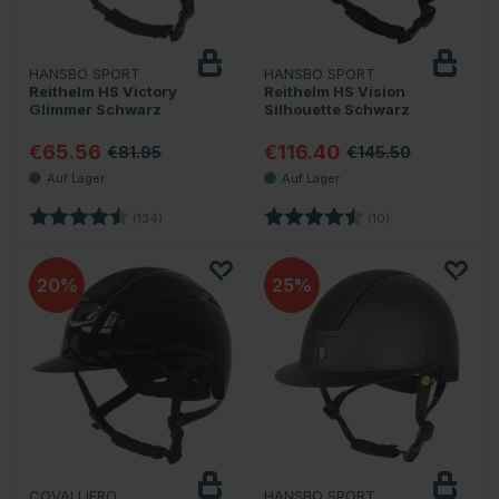
HANSBO SPORT
HANSBO SPORT
Reithelm HS Victory
Reithelm HS Vision
Glimmer Schwarz
Silhouette Schwarz
€65.56
€116.40
€81.95
€145.50
Bewertung:
4.6 von 5 Sternen
Bewertung:
4.9 von 5 Sterne
(134)
(10)
20
25
COVALLIERO
HANSBO SPORT