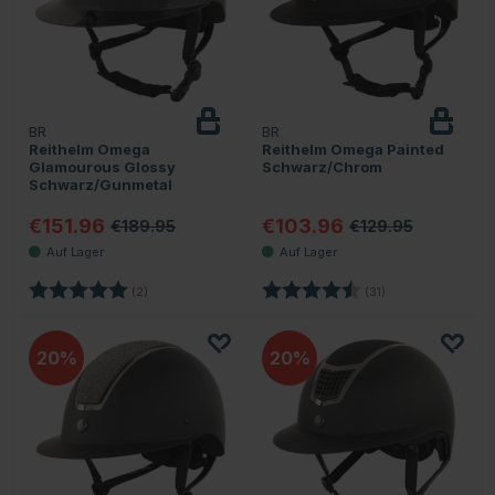
BR
BR
Reithelm Omega
Reithelm Omega Painted
Glamourous Glossy
Schwarz/Chrom
Schwarz/Gunmetal
€151.96
€103.96
€189.95
€129.95
Bewertung:
5.0 von 5 Sternen
Bewertung:
4.9 von 5 Sterne
(2)
(31)
20
20