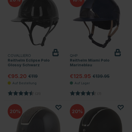
COVALLIERO
QHP
Reithelm Eclipse Polo
Reithelm Miami Polo
Glossy Schwarz
Marineblau
€95.20
€125.95
€119
€139.95
Bewertung:
4.6 von 5 Sternen
Bewertung:
4.6 von 5 Sternen
(21)
(7)
20
20