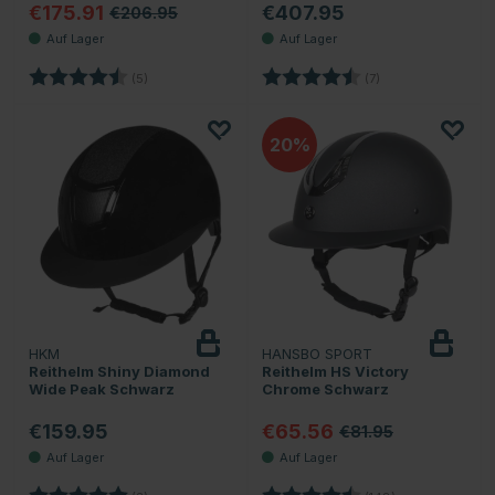
€175.91
€407.95
€206.95
Bewertung:
4.6 von 5 Sternen
Bewertung:
4.9 von 5 Sternen
(5)
(7)
20
HKM
HANSBO SPORT
Reithelm Shiny Diamond
Reithelm HS Victory
Wide Peak Schwarz
Chrome Schwarz
€159.95
€65.56
€81.95
Bewertung:
5.0 von 5 Sternen
Bewertung:
4.6 von 5 Ster