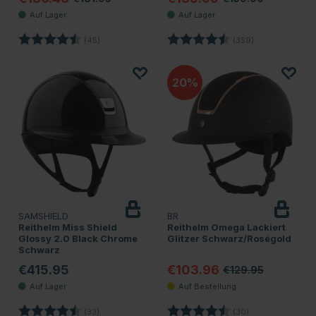
Bewertung:
4.8 von 5 Sternen
Bewertung:
4.7 von 5 Ster
(45)
(359)
20
SAMSHIELD
BR
Reithelm Miss Shield
Reithelm Omega Lackiert
Glossy 2.0 Black Chrome
Glitzer Schwarz/Roségold
Schwarz
€415.95
€103.96
€129.95
Bewertung:
4.8 von 5 Sternen
Bewertung:
4.9 von 5 Stern
(33)
(30)