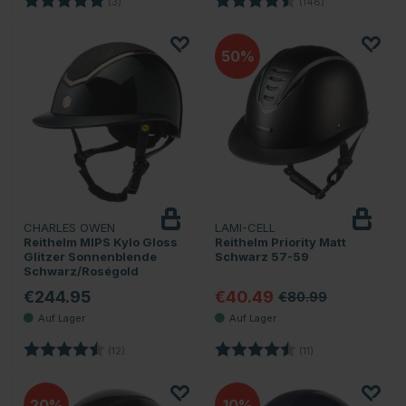
(3)
(148)
50
CHARLES OWEN
LAMI-CELL
Reithelm MIPS Kylo Gloss
Reithelm Priority Matt
Glitzer Sonnenblende
Schwarz 57-59
Schwarz/Roségold
€244.95
€40.49
€80.99
Bewertung:
4.9 von 5 Sternen
Bewertung:
4.8 von 5 Sterne
(12)
(11)
20
10