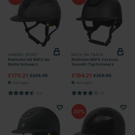
HANSBO SPORT
BACK ON TRACK
Reithelm HS MIPS Air
Reithelm MIPS Caracas
Matte Schwarz
Smooth Top Schwarz
€170.21
€194.21
€226.95
€258.95
Bewertung:
4.8 von 5 Sternen
Bewertung:
4.0 von 5 Sterne
(61)
(4)
20