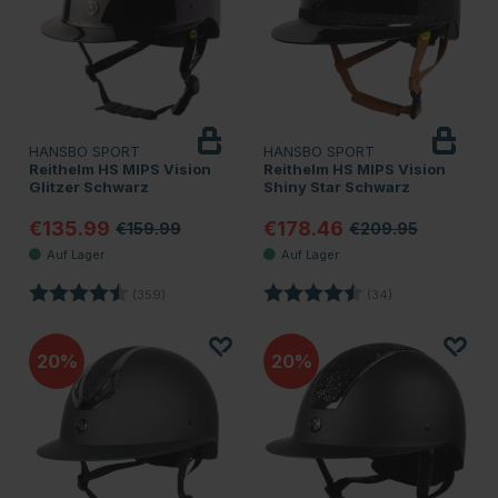
HANSBO SPORT
HANSBO SPORT
Reithelm HS MIPS Vision
Reithelm HS MIPS Vision
Glitzer Schwarz
Shiny Star Schwarz
€135.99
€178.46
€159.99
€209.95
Bewertung:
4.7 von 5 Sternen
Bewertung:
4.8 von 5 Stern
(359)
(34)
20
20