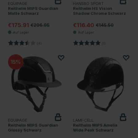
EQUIPAGE
HANSBO SPORT
Reithelm MIPS Guardian
Reithelm HS Vision
Matte Schwarz
Shadow Chrome Schwarz
€175.91
€116.40
€206.95
€145.50
Bewertung:
3.8 von 5 Sternen
Bewertung:
5.0 von 5 Sternen
(4)
(1)
15
EQUIPAGE
LAMI-CELL
Reithelm MIPS Guardian
Reithelm MIPS Amelia
Glossy Schwarz
Wide Peak Schwarz