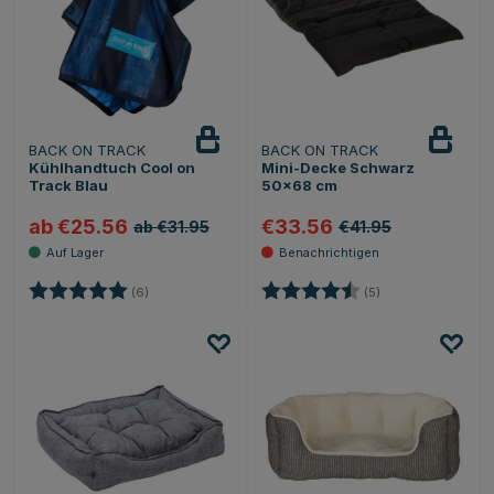
BACK ON TRACK
BACK ON TRACK
Beobachten
Kühlhandtuch Cool on
Mini-Decke Schwarz
Track Blau
50x68 cm
ab €25.56
€33.56
ab €31.95
€41.95
Bewertung:
5.0 von 5 Sternen
Bewertung:
4.8 von 5 Sternen
(6)
(5)