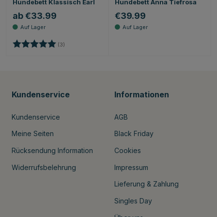
Hundebett Klassisch Earl
Hundebett Anna Tiefrosa
ab €33.99
€39.99
Bewertung:
5.0 von 5 Sternen
(3)
Kundenservice
Informationen
Kundenservice
AGB
Meine Seiten
Black Friday
Rücksendung Information
Cookies
Widerrufsbelehrung
Impressum
Lieferung & Zahlung
Singles Day