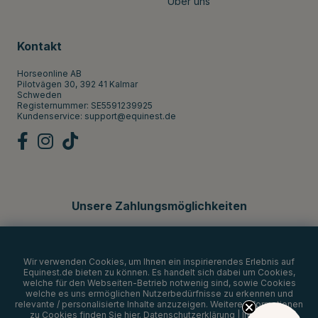
Über uns
Kontakt
Horseonline AB
Pilotvägen 30, 392 41 Kalmar
Schweden
Registernummer: SE5591239925
Kundenservice:
support@equinest.de
Unsere Zahlungsmöglichkeiten
Wir verwenden Cookies, um Ihnen ein inspirierendes Erlebnis auf
Equinest.de bieten zu können. Es handelt sich dabei um Cookies,
welche für den Webseiten-Betrieb notwenig sind, sowie Cookies
welche es uns ermöglichen Nutzerbedürfnisse zu erkennen und
relevante / personalisierte Inhalte anzuzeigen. Weitere Informationen
zu Cookies finden Sie
hier
.
Datenschutzerklärung
|
Impressum