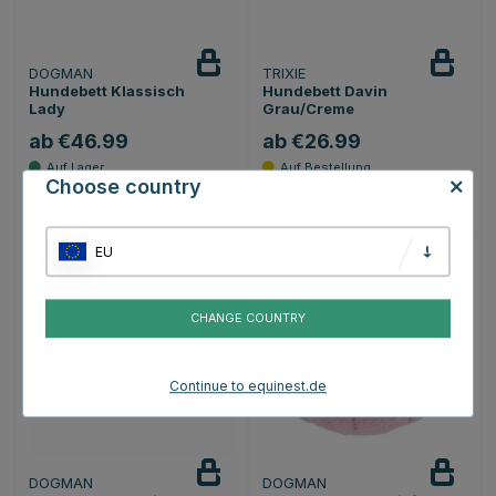
DOGMAN
TRIXIE
Hundebett Klassisch
Hundebett Davin
Lady
Grau/Creme
ab €46.99
ab €26.99
Choose country
Bewertung:
4.8 von 5 Sternen
Bewertung:
5.0 von 5 Sternen
(4)
(1)
EU
CHANGE COUNTRY
Continue to equinest.de
DOGMAN
DOGMAN