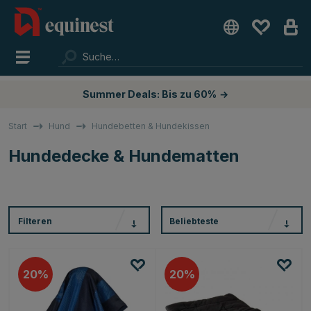
Summer Deals: Bis zu 60%
→
Start
Hund
Hundebetten & Hundekissen
Hundedecke & Hundematten
Filteren
Beliebteste
20
20