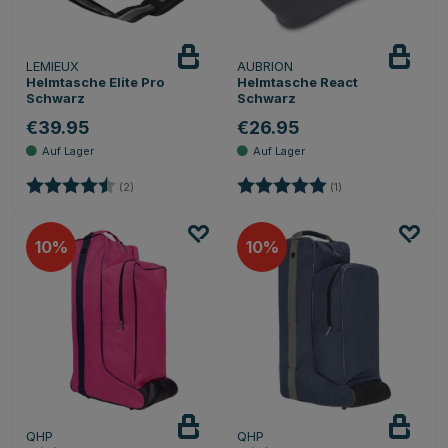
LEMIEUX
AUBRION
Helmtasche Elite Pro
Helmtasche React
Schwarz
Schwarz
€39.95
€26.95
Bewertung:
4.5 von 5 Sternen
Bewertung:
5.0 von 5 Sternen
(2)
(1)
10
10
QHP
QHP