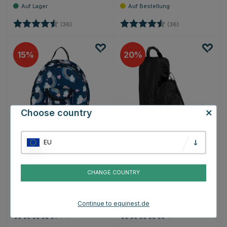
Bewertung:
4.4 von 5 Sternen
Bewertung:
4.4 von 5 Stern
(36)
(36)
15
20
Choose country
EU
EQUIPAGE
CATAGO
Helm-Tasche Juno
Helm- & Stiefeltasche
Marineblau
Logo Schwarz
CHANGE COUNTRY
€18.66
€67.96
€21.95
€84.95
Continue to equinest.de
Bewertung:
4.8 von 5 Sternen
Bewertung:
5.0 von 5 Sternen
(4)
(1)