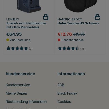
LEMIEUX
HANSBO SPORT
Beobachten
Stiefel- und Helmtasche
Helm Tasche HS Schwarz
Elite Pro Marineblau
€64.95
€12.76
€15.95
Bewertung:
5.0 von 5 Sternen
Bewertung:
4.5 von 5 Sterne
(3)
(35)
Kundenservice
Informationen
Kundenservice
AGB
Meine Seiten
Black Friday
Rücksendung Information
Cookies