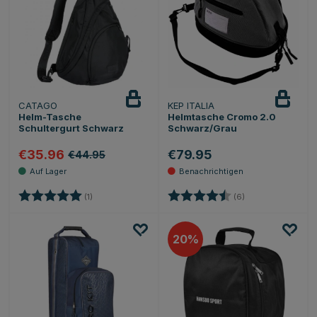
CATAGO
KEP ITALIA
Beobachten
Helm-Tasche
Helmtasche Cromo 2.0
Schultergurt Schwarz
Schwarz/Grau
€35.96
€79.95
€44.95
Bewertung:
5.0 von 5 Sternen
Bewertung:
4.8 von 5 Sterne
(1)
(6)
20