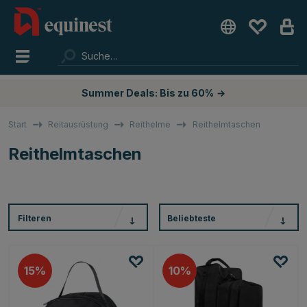
Summer Deals: Bis zu 60%
→
Start
Reitausrüstung
Reithelme
Reithelmtaschen
Reithelmtaschen
Filteren
Beliebteste
15
10