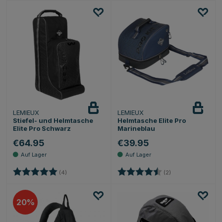
LEMIEUX
LEMIEUX
Stiefel- und Helmtasche
Helmtasche Elite Pro
Elite Pro Schwarz
Marineblau
€64.95
€39.95
Bewertung:
5.0 von 5 Sternen
Bewertung:
4.5 von 5 Sternen
(4)
(2)
20