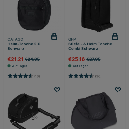
CATAGO
QHP
Helm-Tasche 2.0
Stiefel- & Helm Tasche
Schwarz
Combi Schwarz
€21.21
€25.16
€24.95
€27.95
Bewertung:
4.6 von 5 Sternen
Bewertung:
4.4 von 5 Stern
(16)
(36)