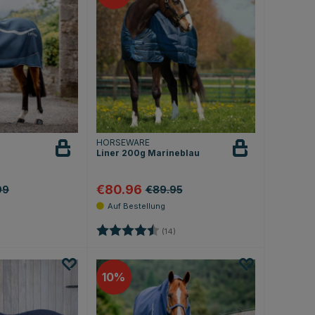
HORSEWARE
Liner 200g Marineblau
€80.96
99
€89.95
.7 von 5 Sternen
Bewertung:
4.1 von 5 Sternen
(14)
10