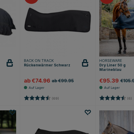
BACK ON TRACK
HORSEWARE
Rückenwärmer Schwarz
Dry Liner 50 g
Marineblau
ab €74.96
€95.39
ab €99.95
€105.
 Sternen
Bewertung:
4.7 von 5 Sternen
Bewertung:
4
(69)
(6)