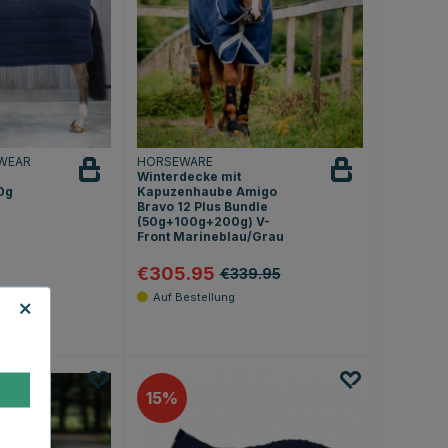
WEAR
HORSEWARE
Winterdecke mit
0g
Kapuzenhaube Amigo
Bravo 12 Plus Bundle
(50g+100g+200g) V-
Front Marineblau/Grau
€305.95
€339.95
.8 von 5 Sternen
15