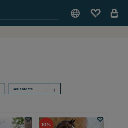
Beliebteste
10