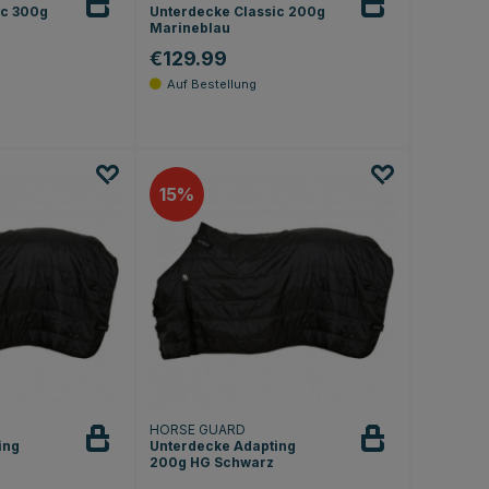
ic 300g
Unterdecke Classic 200g
Marineblau
€129.99
15
HORSE GUARD
ing
Unterdecke Adapting
200g HG Schwarz