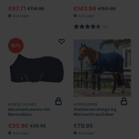
€97.71
€143.96
€114.95
€159.95
Bewertung:
4.3 von 5 Sterne
(4)
15
HORSE GUARD
HORSEWARE
Abschwitzdecke HG
Stalldecke Amigo 0g
Marineblau
Marine/Grau/Silber
€33.96
€79.95
€39.95