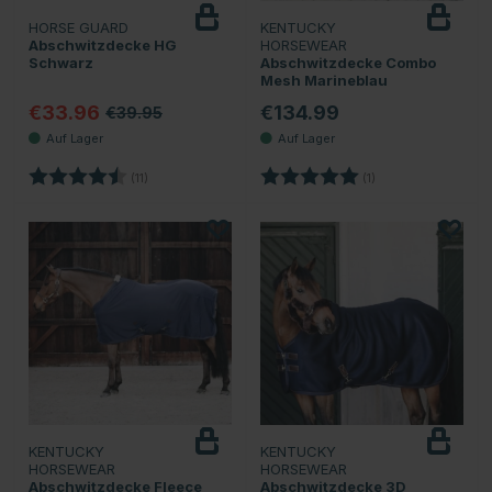
HORSE GUARD
KENTUCKY
Abschwitzdecke HG
HORSEWEAR
Schwarz
Abschwitzdecke Combo
Mesh Marineblau
€33.96
€134.99
€39.95
Bewertung:
4.3 von 5 Sternen
Bewertung:
5.0 von 5 Sternen
(11)
(1)
KENTUCKY
KENTUCKY
HORSEWEAR
HORSEWEAR
Abschwitzdecke Fleece
Abschwitzdecke 3D