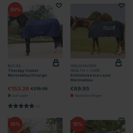
30
BUCAS
WALDHAUSEN
Beobachten
Therapy Cooler
HEALTH + CARE
Marineblau/Orange
Kühldecke Ice Layer
Marineblau
€153.26
€69.95
€218.95
Bewertung:
5.0 von 5 Sternen
(2)
10
15