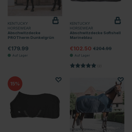
KENTUCKY
KENTUCKY
HORSEWEAR
HORSEWEAR
Abschwitzdecke
Abschwitzdecke Softshell
PROTherm Dunkelgrün
Marineblau
€179.99
€102.50
€204.99
Bewertung:
5.0 von 5 Sternen
(2)
15