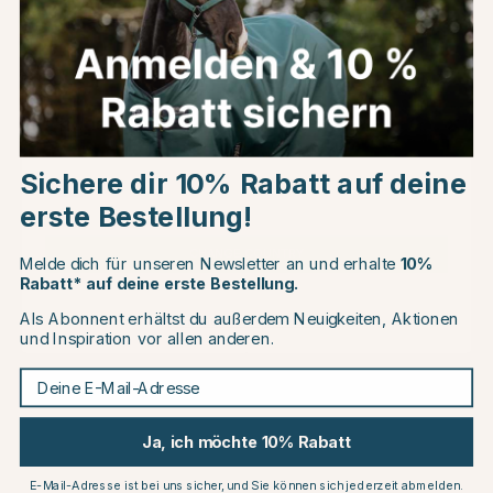
10
Choose country
Sichere dir 10% Rabatt auf deine
EU
erste Bestellung!
HORSEWARE
WALDHAUSEN
Amigo Jersey Cooler
HEALTH + CARE
CHANGE COUNTRY
Marineblau
Kühlender Halsteil Ice
Melde dich für unseren Newsletter an und erhalte
10%
Layer Marineblau
Rabatt* auf deine erste Bestellung.
€61.16
€34.95
€67.95
Als Abonnent erhältst du außerdem Neuigkeiten, Aktionen
Continue to equinest.de
und Inspiration vor allen anderen.
Bewertung:
5.0 von 5 Sternen
(4)
Deine E-Mail-Adresse
Ja, ich möchte 10% Rabatt
E-Mail-Adresse ist bei uns sicher, und Sie können sich jederzeit abmelden.