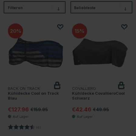
Filteren
Beliebteste
20
15
BACK ON TRACK
COVALLIERO
Kühldecke Cool on Track
Kühldecke CovallieroCool
Blau
Schwarz
€127.96
€42.46
€159.95
€49.95
Bewertung:
4.7 von 5 Sternen
(6)