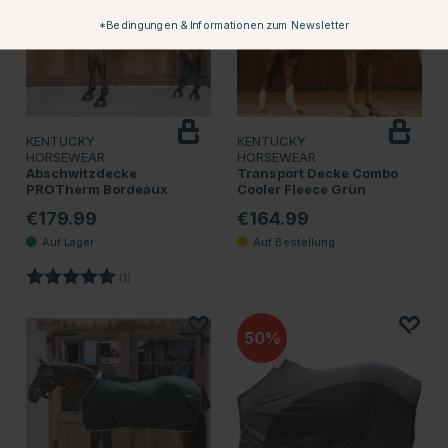
*Bedingungen & Informationen zum Newsletter
KENTUCKY
KENTUCKY
HORSEWEAR
HORSEWEAR
Abschwitzdecke
Transport Decke Combo
PROTherm Bordeaux
Cooler Fleece Grün
€179.99
€164.99
Bewertung:
5.0 von 5 Sternen
(1)
50