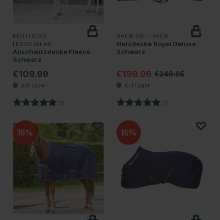
KENTUCKY
BACK ON TRACK
HORSEWEAR
Netzdecke Royal Deluxe
Abschwitzdecke Fleece
Schwarz
Schwarz
€109.99
€199.96
€249.95
Bewertung:
5.0 von 5 Sternen
Bewertung:
5.0 von 5 Sternen
(1)
(1)
15
15