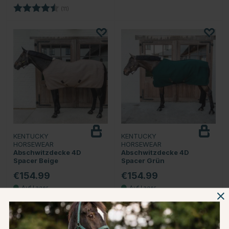
Bewertung:
4.3 von 5 Sternen
(11)
KENTUCKY
KENTUCKY
HORSEWEAR
HORSEWEAR
Abschwitzdecke 4D
Abschwitzdecke 4D
Spacer Beige
Spacer Grün
€154.99
€154.99
Bewertung:
5.0 von 5 Sternen
Bewertung:
5.0 von 5 Sternen
(1)
(2)