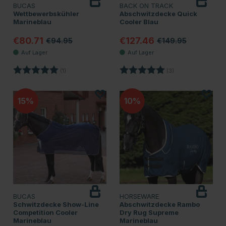
BUCAS
BACK ON TRACK
Wettbewerbskühler
Abschwitzdecke Quick
Marineblau
Cooler Blau
€80.71
€127.46
€94.95
€149.95
Bewertung:
5.0 von 5 Sternen
Bewertung:
5.0 von 5 Sternen
(1)
(3)
15
10
BUCAS
HORSEWARE
Schwitzdecke Show-Line
Abschwitzdecke Rambo
Competition Cooler
Dry Rug Supreme
Marineblau
Marineblau