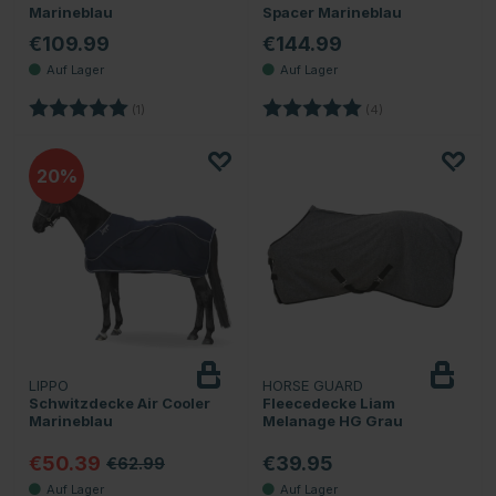
Marineblau
Spacer Marineblau
€109.99
€144.99
Bewertung:
5.0 von 5 Sternen
Bewertung:
5.0 von 5 Sternen
(1)
(4)
20
LIPPO
HORSE GUARD
Schwitzdecke Air Cooler
Fleecedecke Liam
Marineblau
Melanage HG Grau
€50.39
€39.95
€62.99