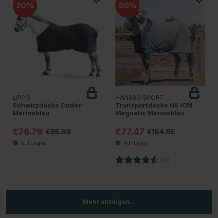
20
50
LIPPO
HANSBO SPORT
Schwitzdecke Cooler
Transportdecke HS ICM
Marineblau
Magnetic Marineblau
€76.79
€77.47
€95.99
€154.95
Bewertung:
4.8 von 5 Sterne
(13)
Mehr anzeigen...