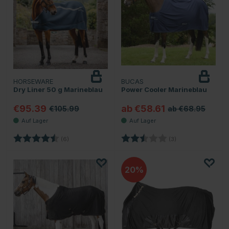
HORSEWARE
BUCAS
Dry Liner 50 g Marineblau
Power Cooler Marineblau
€95.39
ab €58.61
€105.99
ab €68.95
Bewertung:
4.7 von 5 Sternen
Bewertung:
2.7 von 5 Sternen
(6)
(3)
20