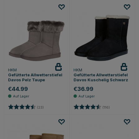
HKM
HKM
Gefütterte Allwetterstiefel
Gefütterte Allwetterstiefel
Davos Pelz Taupe
Davos Kuschelig Schwarz
€44.99
€36.99
Bewertung:
4.6 von 5 Sternen
Bewertung:
4.5 von 5 Stern
(23)
(116)