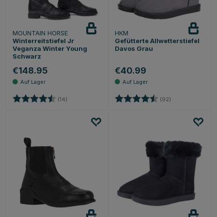
MOUNTAIN HORSE
HKM
Winterreitstiefel Jr
Gefütterte Allwetterstiefel
Veganza Winter Young
Davos Grau
Schwarz
€148.95
€40.99
Bewertung:
4.4 von 5 Sternen
Bewertung:
4.6 von 5 Stern
(14)
(92)