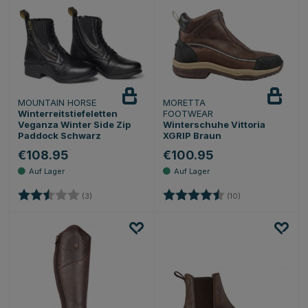
MOUNTAIN HORSE
MORETTA
Winterreitstiefeletten
FOOTWEAR
Veganza Winter Side Zip
Winterschuhe Vittoria
Paddock Schwarz
XGRIP Braun
€108.95
€100.95
Bewertung:
2.3 von 5 Sternen
Bewertung:
4.5 von 5 Sterne
(3)
(10)