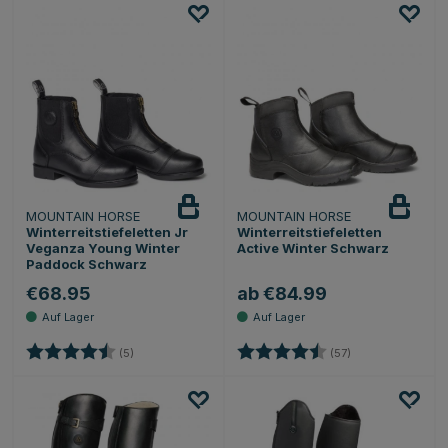
MOUNTAIN HORSE
MOUNTAIN HORSE
Winterreitstiefeletten Jr
Winterreitstiefeletten
Veganza Young Winter
Active Winter Schwarz
Paddock Schwarz
€68.95
ab €84.99
Bewertung:
4.6 von 5 Sternen
Bewertung:
4.3 von 5 Sterne
(5)
(57)