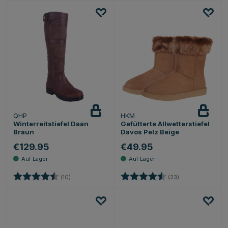
QHP
HKM
Winterreitstiefel Daan
Gefütterte Allwetterstiefel
Braun
Davos Pelz Beige
€129.95
€49.95
Bewertung:
4.3 von 5 Sternen
Bewertung:
4.6 von 5 Stern
(10)
(23)