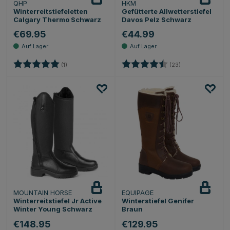
QHP
HKM
Winterreitstiefeletten
Gefütterte Allwetterstiefel
Calgary Thermo Schwarz
Davos Pelz Schwarz
€69.95
€44.99
Bewertung:
5.0 von 5 Sternen
Bewertung:
4.6 von 5 Stern
(1)
(23)
MOUNTAIN HORSE
EQUIPAGE
Winterreitstiefel Jr Active
Winterstiefel Genifer
Winter Young Schwarz
Braun
€148.95
€129.95