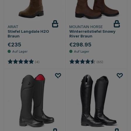
ARIAT
MOUNTAIN HORSE
Stiefel Langdale H2O
Winterreitstiefel Snowy
Braun
River Braun
€235
€298.95
Bewertung:
5.0 von 5 Sternen
Bewertung:
4.4 von 5 Stern
(4)
(65)