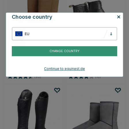
Choose country
EU
HKM
MOUNTAIN HORSE
Gefütterte Allwetterstiefel
Reitstiefeletten Arctica
Davos Beige
Zip Paddock Schwarz
CHANGE COUNTRY
€40.99
€128.95
Continue to equinest.de
Bewertung:
4.6 von 5 Sternen
Bewertung:
4.0 von 5 Sterne
(96)
(16)