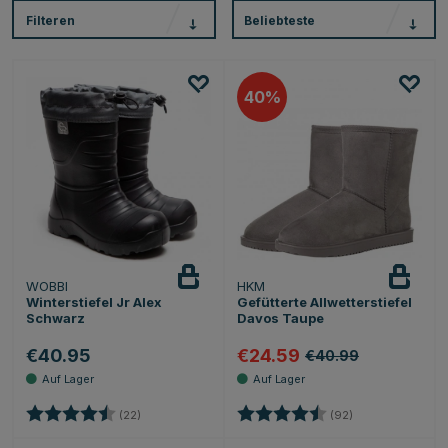
Filteren
Beliebteste
40
WOBBI
HKM
Winterstiefel Jr Alex
Gefütterte Allwetterstiefel
Schwarz
Davos Taupe
€40.95
€24.59
€40.99
Bewertung:
4.4 von 5 Sternen
Bewertung:
4.6 von 5 Stern
(22)
(92)