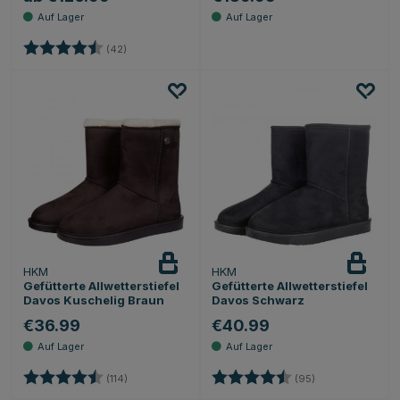
Bewertung:
4.3 von 5 Sternen
(42)
HKM
HKM
Gefütterte Allwetterstiefel
Gefütterte Allwetterstiefel
Davos Kuschelig Braun
Davos Schwarz
€36.99
€40.99
Bewertung:
4.6 von 5 Sternen
Bewertung:
4.6 von 5 Stern
(114)
(95)