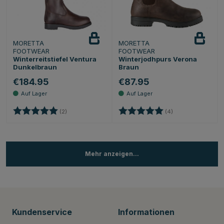
MORETTA
MORETTA
FOOTWEAR
FOOTWEAR
Winterreitstiefel Ventura
Winterjodhpurs Verona
Dunkelbraun
Braun
€184.95
€87.95
Bewertung:
5.0 von 5 Sternen
Bewertung:
5.0 von 5 Sternen
(2)
(4)
Mehr anzeigen...
Kundenservice
Informationen