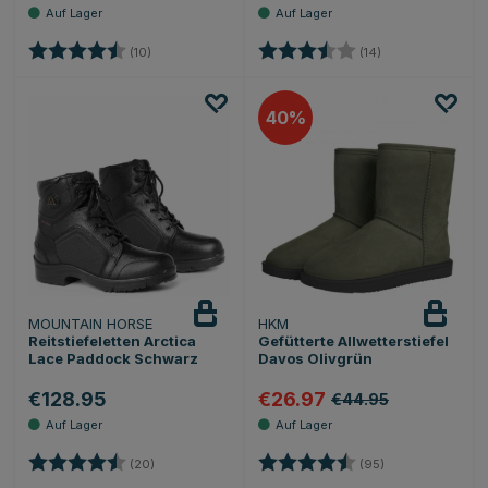
Bewertung:
4.7 von 5 Sternen
Bewertung:
3.9 von 5 Sterne
(10)
(14)
40
MOUNTAIN HORSE
HKM
Reitstiefeletten Arctica
Gefütterte Allwetterstiefel
Lace Paddock Schwarz
Davos Olivgrün
€128.95
€26.97
€44.95
Bewertung:
4.5 von 5 Sternen
Bewertung:
4.6 von 5 Stern
(20)
(95)