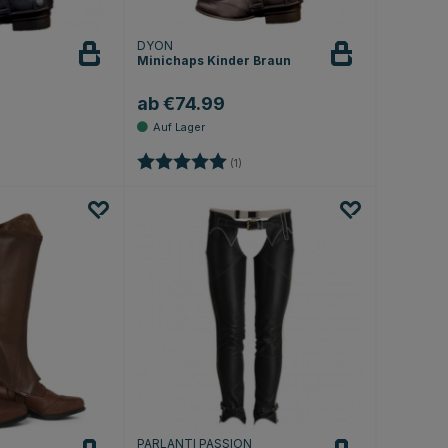
DYON
Minichaps Kinder Braun
ab €74.99
.3 von 5 Sternen
Bewertung:
5.0 von 5 Sternen
(1)
PARLANTI PASSION