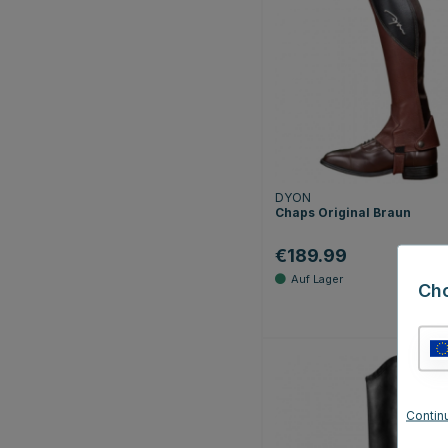
DYON
Chaps Original Braun
€189.99
Ch
Contin