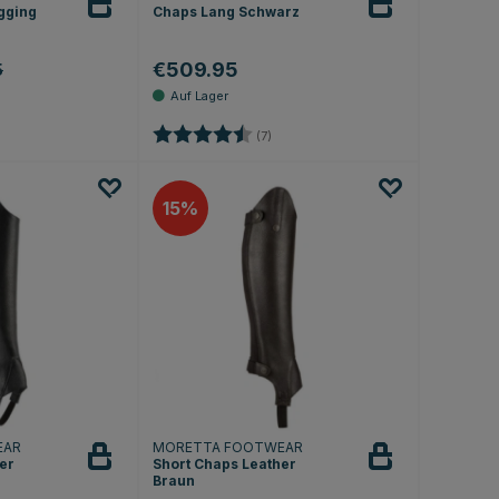
gging
Chaps Lang Schwarz
€509.95
5
.0 von 5 Sternen
Bewertung:
4.7 von 5 Sternen
(7)
15
EAR
MORETTA FOOTWEAR
er
Short Chaps Leather
Braun