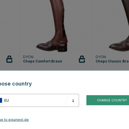
DYON
DYON
Chaps Comfort Braun
Chaps Classic Br
€164.99
€144.99
oose country
Bewertung:
4
(6)
EU
CHANGE COUNTRY
ue to equinest.de