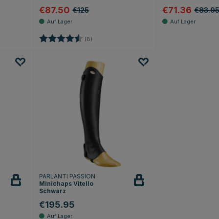
€87.50
€71.36
€125
€83.9
Bewertung:
4.1 von 5 Sternen
(8)
PARLANTI PASSION
Minichaps Vitello
Schwarz
€195.95