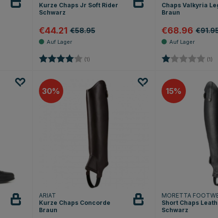
Kurze Chaps Jr Soft Rider
Chaps Valkyria Le
Schwarz
Braun
€44.21
€68.96
€58.95
€91.9
Bewertung:
4.0 von 5 Sternen
Bewertung:
1
(1)
(1)
30
15
ARIAT
MORETTA FOOTW
Kurze Chaps Concorde
Short Chaps Leath
Braun
Schwarz