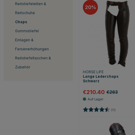
Reitstiefeletten &
20
Reitschuhe
Chaps
Gummistiefel
Einlagen &
Fersenerhöhungen
Reitstiefeltaschen &
Zubehör
HORSE LIFE
Lange Lederchaps
Schwarz
€210.40
€263
Bewertung:
4.8 von 5 
(11)