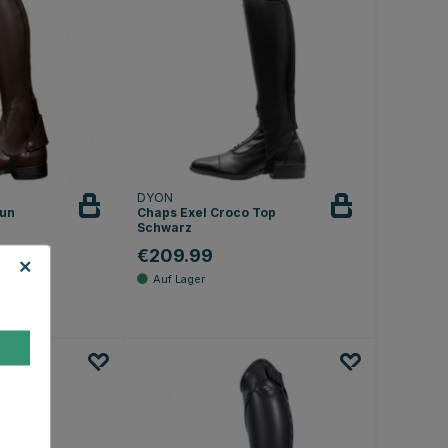
DYON
aun
Chaps Exel Croco Top
Schwarz
€209.99
.2 von 5 Sternen