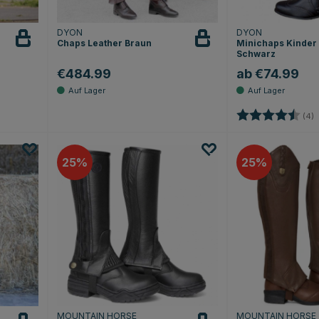
DYON
DYON
Chaps Leather Braun
Minichaps Kinder
Schwarz
€484.99
ab €74.99
ternen
Bewertung:
4
(4)
25
25
MOUNTAIN HORSE
MOUNTAIN HORSE