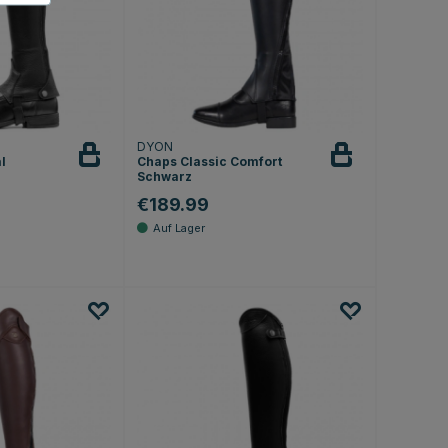
DYON
l
Chaps Classic Comfort
Schwarz
€189.99
.4 von 5 Sternen