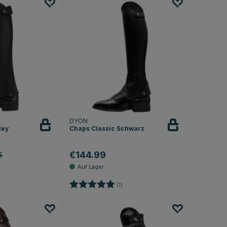
DYON
ley
Chaps Classic Schwarz
€144.99
5
.5 von 5 Sternen
Bewertung:
5.0 von 5 Sternen
(1)