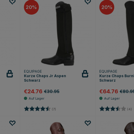
20
20
EQUIPAGE
EQUIPAGE
Kurze Chaps Jr Aspen
Kurze Chaps Burn
Schwarz
Schwarz
€24.76
€64.76
€30.95
€80.9
Sternen
Bewertung:
4.6 von 5 Sternen
Bewertung:
3
(7)
(4)