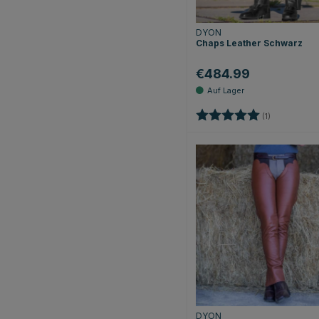
DYON
Chaps Leather Schwarz
€484.99
Bewertung:
5.0 von 5 S
(1)
DYON