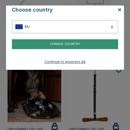
Choose country
TRIKEM
QHP
Dosierpumpe 30ml für
Dressur-Trainingsboard
EU
Behälter
Whiteboard Weiß
€6.36
€6.99
€7.95
CHANGE COUNTRY
Bewertung:
3.3 von 5 Sternen
Bewertung:
4.2 von 5 Sterne
(7)
(10)
Continue to equinest.de
GROOMING DELUXE
GROOMING DELUXE