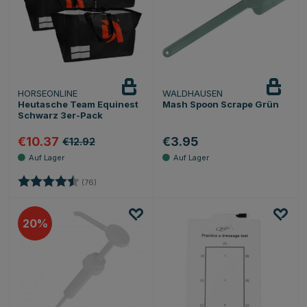
HORSEONLINE
WALDHAUSEN
Heutasche Team Equinest
Mash Spoon Scrape Grün
Schwarz 3er-Pack
€10.37
€3.95
€12.92
Bewertung:
4.6 von 5 Sternen
(76)
20