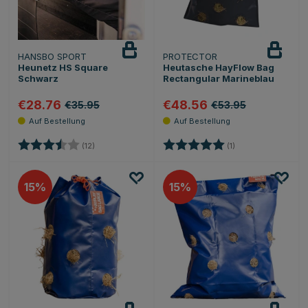
HANSBO SPORT
PROTECTOR
Heunetz HS Square
Heutasche HayFlow Bag
Schwarz
Rectangular Marineblau
€28.76
€48.56
€35.95
€53.95
Bewertung:
3.4 von 5 Sternen
Bewertung:
5.0 von 5 Sternen
(12)
(1)
15
15