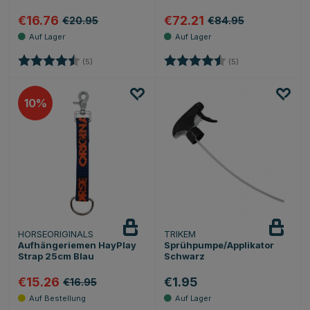
€16.76
€72.21
€20.95
€84.95
Bewertung:
4.4 von 5 Sternen
Bewertung:
4.8 von 5 Sternen
(5)
(5)
10
HORSEORIGINALS
TRIKEM
Aufhängeriemen HayPlay
Sprühpumpe/Applikator
Strap 25cm Blau
Schwarz
€15.26
€1.95
€16.95