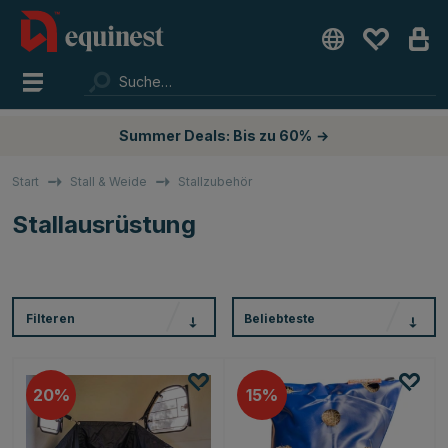
Summer Deals: Bis zu 60%
→
Start
Stall & Weide
Stallzubehör
Stallausrüstung
Filteren
Beliebteste
20
15