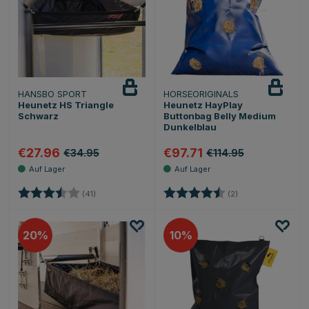
HANSBO SPORT
HORSEORIGINALS
Heunetz HS Triangle
Heunetz HayPlay
Schwarz
Buttonbag Belly Medium
Dunkelblau
€27.96
€97.71
€34.95
€114.95
Bewertung:
3.9 von 5 Sternen
Bewertung:
4.5 von 5 Sternen
(41)
(2)
20
10