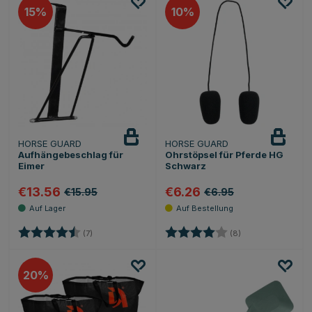
15
10
HORSE GUARD
HORSE GUARD
Aufhängebeschlag für
Ohrstöpsel für Pferde HG
Eimer
Schwarz
€13.56
€6.26
€15.95
€6.95
Bewertung:
4.6 von 5 Sternen
Bewertung:
4.0 von 5 Sterne
(7)
(8)
20