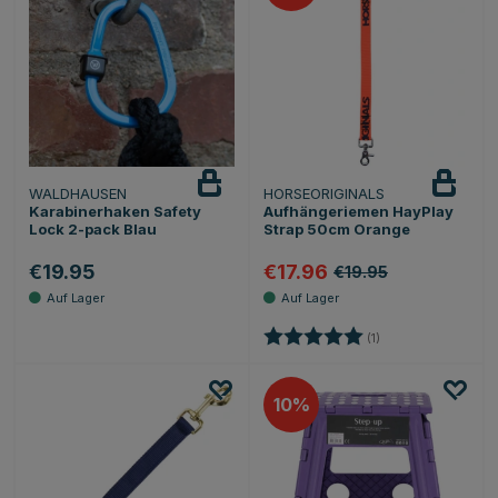
WALDHAUSEN
HORSEORIGINALS
Karabinerhaken Safety
Aufhängeriemen HayPlay
Lock 2-pack Blau
Strap 50cm Orange
€19.95
€17.96
€19.95
Bewertung:
5.0 von 5 Sternen
(1)
10