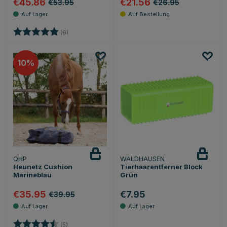
€45.86
€21.56
€53.95
€26.95
Bewertung:
5.0 von 5 Sternen
(6)
10
QHP
WALDHAUSEN
Heunetz Cushion
Tierhaarentferner Block
Marineblau
Grün
€35.95
€7.95
€39.95
Bewertung:
4.6 von 5 Sternen
(5)