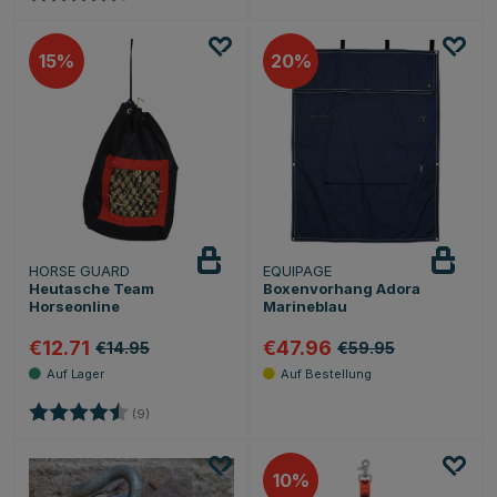
15
20
HORSE GUARD
EQUIPAGE
Heutasche Team
Boxenvorhang Adora
Horseonline
Marineblau
€12.71
€47.96
€14.95
€59.95
Bewertung:
4.4 von 5 Sternen
(9)
10