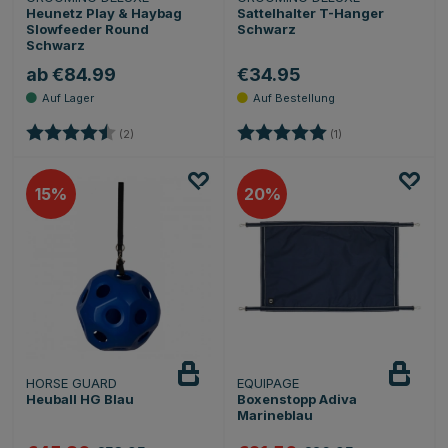
Heunetz Play & Haybag
Sattelhalter T-Hanger
Slowfeeder Round
Schwarz
Schwarz
ab €84.99
€34.95
Bewertung:
4.5 von 5 Sternen
Bewertung:
5.0 von 5 Sternen
(2)
(1)
15
20
HORSE GUARD
EQUIPAGE
Heuball HG Blau
Boxenstopp Adiva
Marineblau