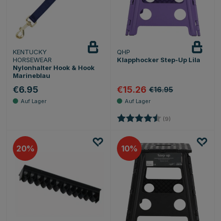
KENTUCKY
QHP
HORSEWEAR
Klapphocker Step-Up Lila
Nylonhalter Hook & Hook
Marineblau
€6.95
€15.26
€16.95
Bewertung:
4.3 von 5 Sterne
(9)
20
10