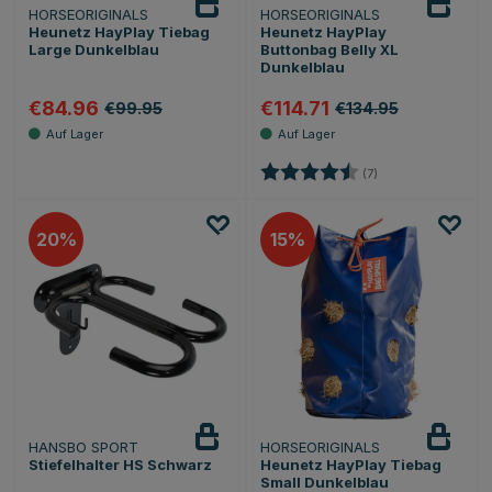
HORSEORIGINALS
HORSEORIGINALS
Heunetz HayPlay Tiebag
Heunetz HayPlay
Large Dunkelblau
Buttonbag Belly XL
Dunkelblau
€84.96
€114.71
€99.95
€134.95
Bewertung:
4.7 von 5 Sternen
(7)
20
15
HANSBO SPORT
HORSEORIGINALS
Stiefelhalter HS Schwarz
Heunetz HayPlay Tiebag
Small Dunkelblau