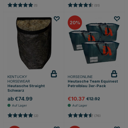
Bewertung:
5.0 von 5 Sternen
Bewertung:
4.7 von 5 Sterne
(1)
(51)
20
KENTUCKY
HORSEONLINE
HORSEWEAR
Heutasche Team Equinest
Heutasche Straight
Petrolblau 3er-Pack
Schwarz
ab €74.99
€10.37
€12.92
Bewertung:
5.0 von 5 Sternen
Bewertung:
4.6 von 5 Stern
(2)
(76)