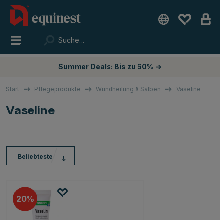
Summer Deals: Bis zu 60%
→
Start
Pflegeprodukte
Wundheilung & Salben
Vaseline
Vaseline
Beliebteste
20