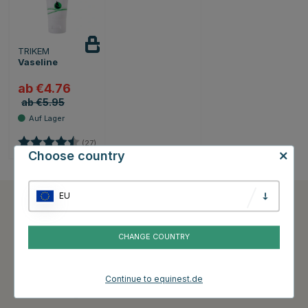
TRIKEM
Vaseline
ab €4.76
ab €5.95
Bewertung:
4.5 von 5 Sternen
(27)
Choose country
EU
Kundenservice
Informationen
CHANGE COUNTRY
Kundenservice
AGB
Meine Seiten
Black Friday
Continue to equinest.de
Rücksendung Information
Cookies