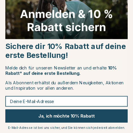
Leckmatte Junior Türkis
Futternapf Heavy Metall
Grau
€3.99
ab €4.99
Choose country
Bewertung:
5.0 von 5 Sternen
(2)
Sichere dir 10% Rabatt auf deine
EU
erste Bestellung!
CHANGE COUNTRY
Melde dich für unseren Newsletter an und erhalte
10%
Rabatt* auf deine erste Bestellung.
Als Abonnent erhältst du außerdem Neuigkeiten, Aktionen
Continue to equinest.de
und Inspiration vor allen anderen.
Deine E-Mail-Adresse
TRIXIE
TRIXIE
Slow-Feed-Futtermatte
Leckmatte Stern Gelb
Ja, ich möchte 10% Rabatt
Türkis
€11.99
€9.99
E-Mail-Adresse ist bei uns sicher, und Sie können sich jederzeit abmelden.