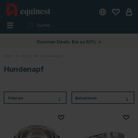
Summer Deals: Bis zu 60%
→
Start
Hund
Hundenäpfe
Hundenapf
Filteren
Beliebteste