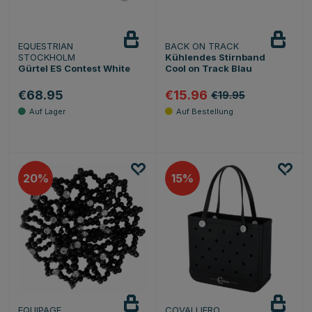
EQUESTRIAN
BACK ON TRACK
STOCKHOLM
Kühlendes Stirnband
Gürtel ES Contest White
Cool on Track Blau
€68.95
€15.96
€19.95
20
15
EQUIPAGE
COVALLIERO