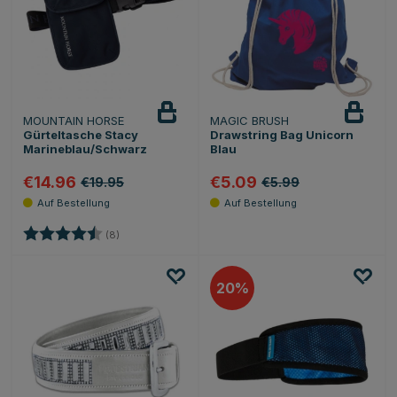
MOUNTAIN HORSE
MAGIC BRUSH
Gürteltasche Stacy
Drawstring Bag Unicorn
Marineblau/Schwarz
Blau
€14.96
€5.09
€19.95
€5.99
Bewertung:
4.5 von 5 Sternen
(8)
20