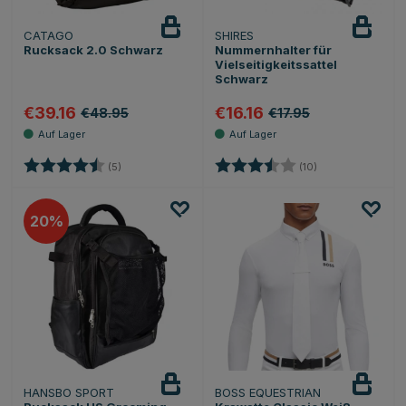
CATAGO
SHIRES
Rucksack 2.0 Schwarz
Nummernhalter für
Vielseitigkeitssattel
Schwarz
€39.16
€16.16
€48.95
€17.95
Bewertung:
4.4 von 5 Sternen
Bewertung:
3.9 von 5 Sterne
(5)
(10)
20
HANSBO SPORT
BOSS EQUESTRIAN