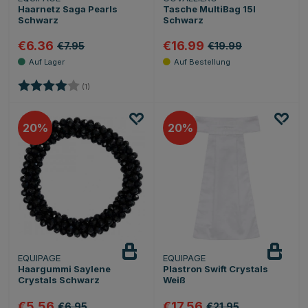
Haarnetz Saga Pearls
Tasche MultiBag 15l
Schwarz
Schwarz
€6.36
€16.99
€7.95
€19.99
Bewertung:
4.0 von 5 Sternen
(1)
20
20
EQUIPAGE
EQUIPAGE
Haargummi Saylene
Plastron Swift Crystals
Crystals Schwarz
Weiß
€5.56
€17.56
€6.95
€21.95