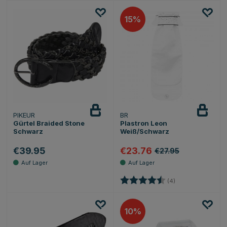
15
PIKEUR
BR
Gürtel Braided Stone
Plastron Leon
Schwarz
Weiß/Schwarz
€39.95
€23.76
€27.95
Bewertung:
4.8 von 5 Sterne
(4)
10