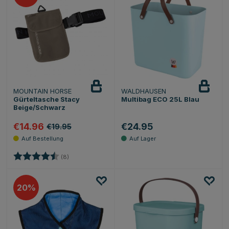
MOUNTAIN HORSE
WALDHAUSEN
Gürteltasche Stacy
Multibag ECO 25L Blau
Beige/Schwarz
€14.96
€24.95
€19.95
Bewertung:
4.5 von 5 Sternen
(8)
20