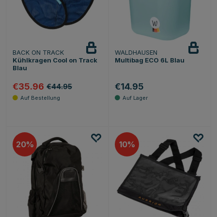
BACK ON TRACK
WALDHAUSEN
Kühlkragen Cool on Track
Multibag ECO 6L Blau
Blau
€35.96
€14.95
€44.95
20
10