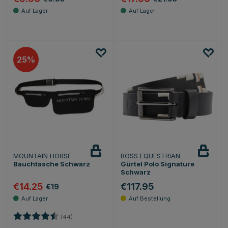
25
MOUNTAIN HORSE
BOSS EQUESTRIAN
Bauchtasche Schwarz
Gürtel Polo Signature
Schwarz
€14.25
€117.95
€19
Bewertung:
4.3 von 5 Sternen
(44)