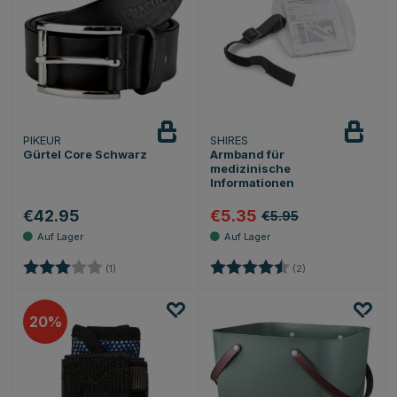
PIKEUR
SHIRES
Gürtel Core Schwarz
Armband für
medizinische
Informationen
€42.95
€5.35
€5.95
Bewertung:
3.0 von 5 Sternen
Bewertung:
4.5 von 5 Sternen
(1)
(2)
20