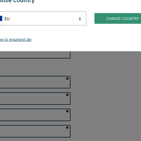
oose country
EU
CHANGE COUNTRY
ue to equinest.de