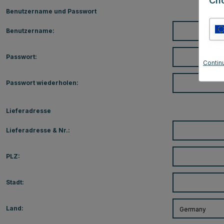
Ch
Benutzername und Passwort
Benutzername:
Passwort:
Contin
Passwort wiederholen:
Lieferadresse
Lieferadresse & Nr.:
PLZ:
Stadt:
Land: