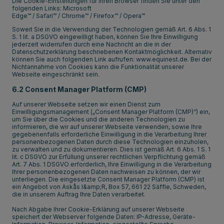
Die Cookie-Einstellungen für Ihren Browser finden Sie unter den
folgenden Links:
Microsoft
Edge™
/
Safari™
/
Chrome™
/
Firefox™
/
Opera™
Soweit Sie in die Verwendung der Technologien gemäß Art. 6 Abs. 1
S. 1 lit. a DSGVO eingewilligt haben, können Sie Ihre Einwilligung
jederzeit widerrufen durch eine Nachricht an die in der
Datenschutzerklärung beschriebenen Kontaktmöglichkeit. Alternativ
können Sie auch folgenden Link aufrufen: www.equinest.de. Bei der
Nichtannahme von Cookies kann die Funktionalität unserer
Webseite eingeschränkt sein.
6.2 Consent Manager Platform (CMP)
Auf unserer Webseite setzen wir einen Dienst zum
Einwilligungsmanagement („Consent Manager Platform (CMP)“) ein,
um Sie über die Cookies und die anderen Technologien zu
informieren, die wir auf unserer Webseite verwenden, sowie Ihre
gegebenenfalls erforderliche Einwilligung in die Verarbeitung Ihrer
personenbezogenen Daten durch diese Technologien einzuholen,
zu verwalten und zu dokumentieren. Dies ist gemäß Art. 6 Abs. 1 S. 1
lit. c DSGVO zur Erfüllung unserer rechtlichen Verpflichtung gemäß
Art. 7 Abs. 1 DSGVO erforderlich, Ihre Einwilligung in die Verarbeitung
Ihrer personenbezogenen Daten nachweisen zu können, der wir
unterliegen. Die eingesetzte Consent Manager Platform (CMP) ist
ein Angebot von Askås I&amp;R, Box 57, 661 22 Säffle, Schweden,
die in unserem Auftrag Ihre Daten verarbeitet.
Nach Abgabe Ihrer Cookie-Erklärung auf unserer Webseite
speichert der Webserver folgende Daten: IP-Adresse, Geräte-