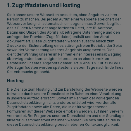
1. Zugriffsdaten und Hosting
Sie können unsere Webseiten besuchen, ohne Angaben zu Ihrer
Person zu machen. Bei jedem Aufruf einer Webseite speichert der
Webserver lediglich automatisch ein sogenanntes Server-Logfile,
das z.B. den Namen der angeforderten Datei, Ihre IP-Adresse,
Datum und Uhrzeit des Abrufs, übertragene Datenmenge und den
anfragenden Provider (Zugriffsdaten) enthält und den Abruf
dokumentiert. Diese Zugriffsdaten werden ausschließlich zum
Zwecke der Sicherstellung eines störungsfreien Betriebs der Seite
sowie der Verbesserung unseres Angebots ausgewertet. Dies
dient der Wahrung unserer im Rahmen einer Interessensabwägung
überwiegenden berechtigten Interessen an einer korrekten
Darstellung unseres Angebots gemäß Art. 6 Abs. 1 S. 1 lit. f DSGVO.
Alle Zugriffsdaten werden spätestens sieben Tage nach Ende Ihres
Seitenbesuchs gelöscht.
Hosting
Die Dienste zum Hosting und zur Darstellung der Webseite werden
teilweise durch unsere Dienstleister im Rahmen einer Verarbeitung
in unserem Auftrag erbracht. Soweit im Rahmen der vorliegenden
Datenschutzerklärung nichts anderes erläutert wird, werden alle
Zugriffsdaten sowie alle Daten, die in dafür vorgesehenen
Formularen auf dieser Webseite erhoben werden, auf ihren Servern
verarbeitet. Bei Fragen zu unseren Dienstleistern und der Grundlage
unserer Zusammenarbeit mit ihnen wenden Sie sich bitte an die in
dieser Datenschutzerklärung beschriebenen Kontaktmöglichkeit.