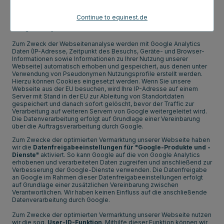
ihnen stützt sich auf Standarddatenschutzklauseln der
Europäischen Kommission.
Continue to equinest.de
Google Analytics
Zum Zweck der Webseitenanalyse werden mit Google Analytics
Daten (IP-Adresse, Zeitpunkt des Besuchs, Geräte- und Browser-
Informationen sowie Informationen zu Ihrer Nutzung unserer
Webseite) automatisch erhoben und gespeichert, aus denen unter
Verwendung von Pseudonymen Nutzungsprofile erstellt werden.
Hierzu können Cookies eingesetzt werden. Wenn Sie unsere
Webseite aus der EU besuchen, wird Ihre IP-Adresse auf einem
Server mit Stand in der EU zur Ableitung von Standortdaten
gespeichert und danach sofort gelöscht, bevor der Traffic zur
Verarbeitung auf weiteren Servern von Google weitergeleitet wird.
Die Datenverarbeitung erfolgt auf Grundlage einer Vereinbarung
über die Auftragsverarbeitung durch Google.
Zum Zwecke der optimierten Vermarktung unserer Webseite haben
wir die
Datenfreigabeeinstellungen für "Google-Produkte und -
Dienste"
aktiviert. So kann Google auf die von Google Analytics
erhobenen und verarbeiteten Daten zugreifen und anschließend zur
Verbesserung der Google-Dienste verwenden. Die Datenfreigabe
an Google im Rahmen dieser Datenfreigabeeinstellungen erfolgt
auf Grundlage einer zusätzlichen Vereinbarung zwischen
Verantwortlichen. Wir haben keinen Einfluss auf die anschließende
Datenverarbeitung durch Google.
Zum Zwecke der optimierten Vermarktung unserer Webseite nutzen
wir die sog.
User-ID-Funktion
. Mithilfe dieser Funktion können wir