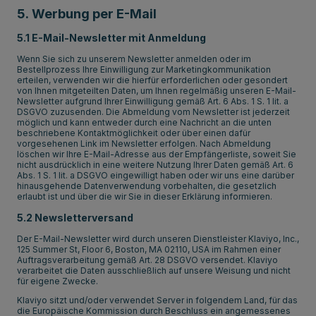
5. Werbung per E-Mail
5.1 E-Mail-Newsletter mit Anmeldung
Wenn Sie sich zu unserem Newsletter anmelden oder im
Bestellprozess Ihre Einwilligung zur Marketingkommunikation
erteilen, verwenden wir die hierfür erforderlichen oder gesondert
von Ihnen mitgeteilten Daten, um Ihnen regelmäßig unseren E-Mail-
Newsletter aufgrund Ihrer Einwilligung gemäß Art. 6 Abs. 1 S. 1 lit. a
DSGVO zuzusenden. Die Abmeldung vom Newsletter ist jederzeit
möglich und kann entweder durch eine Nachricht an die unten
beschriebene Kontaktmöglichkeit oder über einen dafür
vorgesehenen Link im Newsletter erfolgen. Nach Abmeldung
löschen wir Ihre E-Mail-Adresse aus der Empfängerliste, soweit Sie
nicht ausdrücklich in eine weitere Nutzung Ihrer Daten gemäß Art. 6
Abs. 1 S. 1 lit. a DSGVO eingewilligt haben oder wir uns eine darüber
hinausgehende Datenverwendung vorbehalten, die gesetzlich
erlaubt ist und über die wir Sie in dieser Erklärung informieren.
5.2 Newsletterversand
Der E-Mail-Newsletter wird durch unseren Dienstleister Klaviyo, Inc.,
125 Summer St, Floor 6, Boston, MA 02110, USA im Rahmen einer
Auftragsverarbeitung gemäß Art. 28 DSGVO versendet. Klaviyo
verarbeitet die Daten ausschließlich auf unsere Weisung und nicht
für eigene Zwecke.
Klaviyo sitzt und/oder verwendet Server in folgendem Land, für das
die Europäische Kommission durch Beschluss ein angemessenes