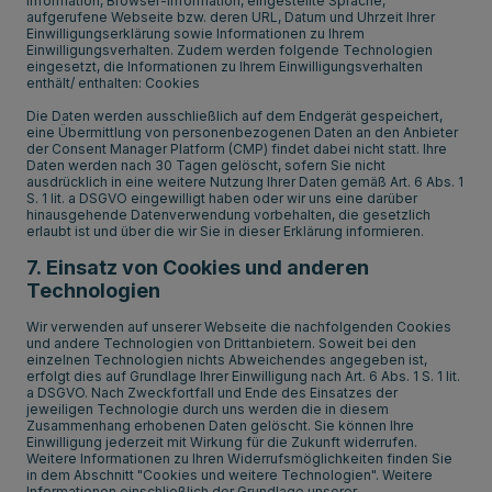
Information, Browser-Information, eingestellte Sprache,
aufgerufene Webseite bzw. deren URL, Datum und Uhrzeit Ihrer
Einwilligungserklärung sowie Informationen zu Ihrem
Einwilligungsverhalten. Zudem werden folgende Technologien
eingesetzt, die Informationen zu Ihrem Einwilligungsverhalten
enthält/ enthalten: Cookies
Die Daten werden ausschließlich auf dem Endgerät gespeichert,
eine Übermittlung von personenbezogenen Daten an den Anbieter
der Consent Manager Platform (CMP) findet dabei nicht statt. Ihre
Daten werden nach 30 Tagen gelöscht, sofern Sie nicht
ausdrücklich in eine weitere Nutzung Ihrer Daten gemäß Art. 6 Abs. 1
S. 1 lit. a DSGVO eingewilligt haben oder wir uns eine darüber
hinausgehende Datenverwendung vorbehalten, die gesetzlich
erlaubt ist und über die wir Sie in dieser Erklärung informieren.
7. Einsatz von Cookies und anderen
Technologien
Wir verwenden auf unserer Webseite die nachfolgenden Cookies
und andere Technologien von Drittanbietern. Soweit bei den
einzelnen Technologien nichts Abweichendes angegeben ist,
erfolgt dies auf Grundlage Ihrer Einwilligung nach Art. 6 Abs. 1 S. 1 lit.
a DSGVO. Nach Zweckfortfall und Ende des Einsatzes der
jeweiligen Technologie durch uns werden die in diesem
Zusammenhang erhobenen Daten gelöscht. Sie können Ihre
Einwilligung jederzeit mit Wirkung für die Zukunft widerrufen.
Weitere Informationen zu Ihren Widerrufsmöglichkeiten finden Sie
in dem Abschnitt "Cookies und weitere Technologien". Weitere
Informationen einschließlich der Grundlage unserer