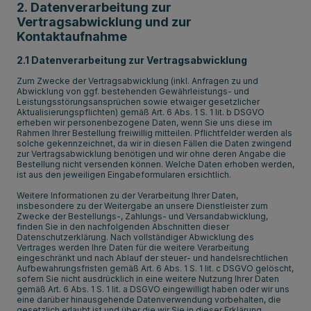
2. Datenverarbeitung zur
Vertragsabwicklung und zur
Kontaktaufnahme
2.1 Datenverarbeitung zur Vertragsabwicklung
Zum Zwecke der Vertragsabwicklung (inkl. Anfragen zu und
Abwicklung von ggf. bestehenden Gewährleistungs- und
Leistungsstörungsansprüchen sowie etwaiger gesetzlicher
Aktualisierungspflichten) gemäß Art. 6 Abs. 1 S. 1 lit. b DSGVO
erheben wir personenbezogene Daten, wenn Sie uns diese im
Rahmen Ihrer Bestellung freiwillig mitteilen. Pflichtfelder werden als
solche gekennzeichnet, da wir in diesen Fällen die Daten zwingend
zur Vertragsabwicklung benötigen und wir ohne deren Angabe die
Bestellung nicht versenden können. Welche Daten erhoben werden,
ist aus den jeweiligen Eingabeformularen ersichtlich.
Weitere Informationen zu der Verarbeitung Ihrer Daten,
insbesondere zu der Weitergabe an unsere Dienstleister zum
Zwecke der Bestellungs-, Zahlungs- und Versandabwicklung,
finden Sie in den nachfolgenden Abschnitten dieser
Datenschutzerklärung. Nach vollständiger Abwicklung des
Vertrages werden Ihre Daten für die weitere Verarbeitung
eingeschränkt und nach Ablauf der steuer- und handelsrechtlichen
Aufbewahrungsfristen gemäß Art. 6 Abs. 1 S. 1 lit. c DSGVO gelöscht,
sofern Sie nicht ausdrücklich in eine weitere Nutzung Ihrer Daten
gemäß Art. 6 Abs. 1 S. 1 lit. a DSGVO eingewilligt haben oder wir uns
eine darüber hinausgehende Datenverwendung vorbehalten, die
gesetzlich erlaubt ist und über die wir Sie in dieser Erklärung