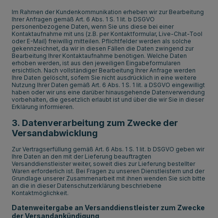
Im Rahmen der Kundenkommunikation erheben wir zur Bearbeitung
Ihrer Anfragen gemäß Art. 6 Abs. 1 S. 1 lit. b DSGVO
personenbezogene Daten, wenn Sie uns diese bei einer
Kontaktaufnahme mit uns (z.B. per Kontaktformular, Live-Chat-Tool
oder E-Mail) freiwillig mitteilen. Pflichtfelder werden als solche
gekennzeichnet, da wir in diesen Fällen die Daten zwingend zur
Bearbeitung Ihrer Kontaktaufnahme benötigen. Welche Daten
erhoben werden, ist aus den jeweiligen Eingabeformularen
ersichtlich. Nach vollständiger Bearbeitung Ihrer Anfrage werden
Ihre Daten gelöscht, sofern Sie nicht ausdrücklich in eine weitere
Nutzung Ihrer Daten gemäß Art. 6 Abs. 1 S. 1 lit. a DSGVO eingewilligt
haben oder wir uns eine darüber hinausgehende Datenverwendung
vorbehalten, die gesetzlich erlaubt ist und über die wir Sie in dieser
Erklärung informieren.
3. Datenverarbeitung zum Zwecke der
Versandabwicklung
Zur Vertragserfüllung gemäß Art. 6 Abs. 1 S. 1 lit. b DSGVO geben wir
Ihre Daten an den mit der Lieferung beauftragten
Versanddienstleister weiter, soweit dies zur Lieferung bestellter
Waren erforderlich ist. Bei Fragen zu unseren Dienstleistern und der
Grundlage unserer Zusammenarbeit mit ihnen wenden Sie sich bitte
an die in dieser Datenschutzerklärung beschriebene
Kontaktmöglichkeit.
Datenweitergabe an Versanddienstleister zum Zwecke
der Versandankündigung