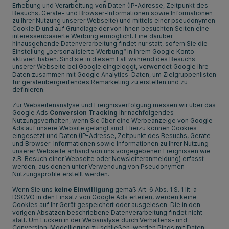
Erhebung und Verarbeitung von Daten (IP-Adresse, Zeitpunkt des
Besuchs, Geräte- und Browser-Informationen sowie Informationen
zu Ihrer Nutzung unserer Webseite) und mittels einer pseudonymen
CookieID und auf Grundlage der von Ihnen besuchten Seiten eine
interessenbasierte Werbung ermöglicht. Eine darüber
hinausgehende Datenverarbeitung findet nur statt, sofern Sie die
Einstellung „personalisierte Werbung“ in Ihrem Google Konto
aktiviert haben. Sind sie in diesem Fall während des Besuchs
unserer Webseite bei Google eingeloggt, verwendet Google Ihre
Daten zusammen mit Google Analytics-Daten, um Zielgruppenlisten
für geräteübergreifendes Remarketing zu erstellen und zu
definieren.
Zur Webseitenanalyse und Ereignisverfolgung messen wir über das
Google Ads
Conversion Tracking
Ihr nachfolgendes
Nutzungsverhalten, wenn Sie über eine Werbeanzeige von Google
Ads auf unsere Website gelangt sind. Hierzu können Cookies
eingesetzt und Daten (IP-Adresse, Zeitpunkt des Besuchs, Geräte-
und Browser-Informationen sowie Informationen zu Ihrer Nutzung
unserer Webseite anhand von uns vorgegebenen Ereignissen wie
z.B. Besuch einer Webseite oder Newsletteranmeldung) erfasst
werden, aus denen unter Verwendung von Pseudonymen
Nutzungsprofile erstellt werden.
Wenn Sie uns
keine Einwilligung
gemäß Art. 6 Abs. 1 S. 1 lit. a
DSGVO in den Einsatz von Google Ads erteilen, werden keine
Cookies auf Ihr Gerät gespeichert oder ausgelesen. Die in den
vorigen Absätzen beschriebene Datenverarbeitung findet nicht
statt. Um Lücken in der Webanalyse durch Verhaltens- und
Conversion-Modellierung zu schließen, werden Pings mit Daten