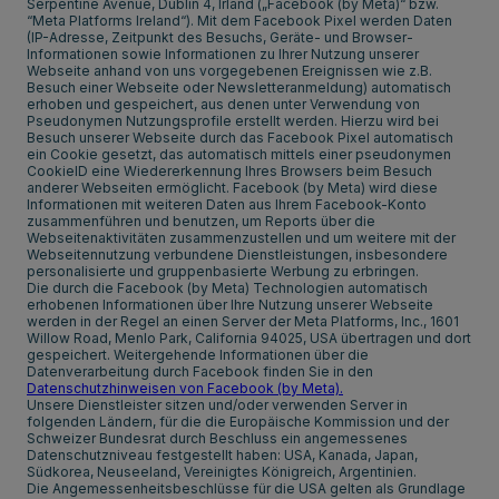
Serpentine Avenue, Dublin 4, Irland („Facebook (by Meta)“ bzw.
“Meta Platforms Ireland“). Mit dem Facebook Pixel werden Daten
(IP-Adresse, Zeitpunkt des Besuchs, Geräte- und Browser-
Informationen sowie Informationen zu Ihrer Nutzung unserer
Webseite anhand von uns vorgegebenen Ereignissen wie z.B.
Besuch einer Webseite oder Newsletteranmeldung) automatisch
erhoben und gespeichert, aus denen unter Verwendung von
Pseudonymen Nutzungsprofile erstellt werden. Hierzu wird bei
Besuch unserer Webseite durch das Facebook Pixel automatisch
ein Cookie gesetzt, das automatisch mittels einer pseudonymen
CookieID eine Wiedererkennung Ihres Browsers beim Besuch
anderer Webseiten ermöglicht. Facebook (by Meta) wird diese
Informationen mit weiteren Daten aus Ihrem Facebook-Konto
zusammenführen und benutzen, um Reports über die
Webseitenaktivitäten zusammenzustellen und um weitere mit der
Webseitennutzung verbundene Dienstleistungen, insbesondere
personalisierte und gruppenbasierte Werbung zu erbringen.
Die durch die Facebook (by Meta) Technologien automatisch
erhobenen Informationen über Ihre Nutzung unserer Webseite
werden in der Regel an einen Server der Meta Platforms, Inc., 1601
Willow Road, Menlo Park, California 94025, USA übertragen und dort
gespeichert. Weitergehende Informationen über die
Datenverarbeitung durch Facebook finden Sie in den
Datenschutzhinweisen von Facebook (by Meta).
Unsere Dienstleister sitzen und/oder verwenden Server in
folgenden Ländern, für die die Europäische Kommission und der
Schweizer Bundesrat durch Beschluss ein angemessenes
Datenschutzniveau festgestellt haben: USA, Kanada, Japan,
Südkorea, Neuseeland, Vereinigtes Königreich, Argentinien.
Die Angemessenheitsbeschlüsse für die USA gelten als Grundlage