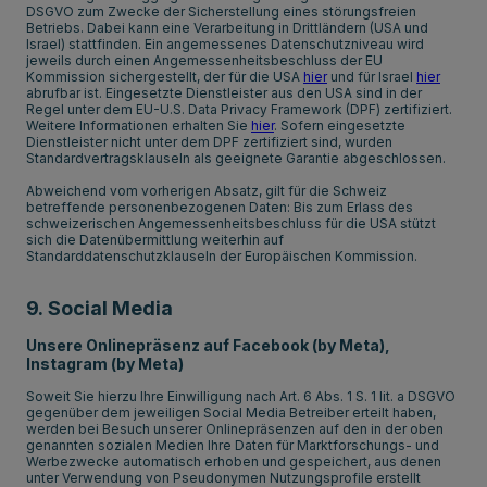
DSGVO zum Zwecke der Sicherstellung eines störungsfreien
Betriebs. Dabei kann eine Verarbeitung in Drittländern (USA und
Israel) stattfinden. Ein angemessenes Datenschutzniveau wird
jeweils durch einen Angemessenheitsbeschluss der EU
Kommission sichergestellt, der für die USA
hier
und für Israel
hier
abrufbar ist. Eingesetzte Dienstleister aus den USA sind in der
Regel unter dem EU-U.S. Data Privacy Framework (DPF) zertifiziert.
Weitere Informationen erhalten Sie
hier
. Sofern eingesetzte
Dienstleister nicht unter dem DPF zertifiziert sind, wurden
Standardvertragsklauseln als geeignete Garantie abgeschlossen.
Abweichend vom vorherigen Absatz, gilt für die Schweiz
betreffende personenbezogenen Daten: Bis zum Erlass des
schweizerischen Angemessenheitsbeschluss für die USA stützt
sich die Datenübermittlung weiterhin auf
Standarddatenschutzklauseln der Europäischen Kommission.
9. Social Media
Unsere Onlinepräsenz auf Facebook (by Meta),
Instagram (by Meta)
Soweit Sie hierzu Ihre Einwilligung nach Art. 6 Abs. 1 S. 1 lit. a DSGVO
gegenüber dem jeweiligen Social Media Betreiber erteilt haben,
werden bei Besuch unserer Onlinepräsenzen auf den in der oben
genannten sozialen Medien Ihre Daten für Marktforschungs- und
Werbezwecke automatisch erhoben und gespeichert, aus denen
unter Verwendung von Pseudonymen Nutzungsprofile erstellt