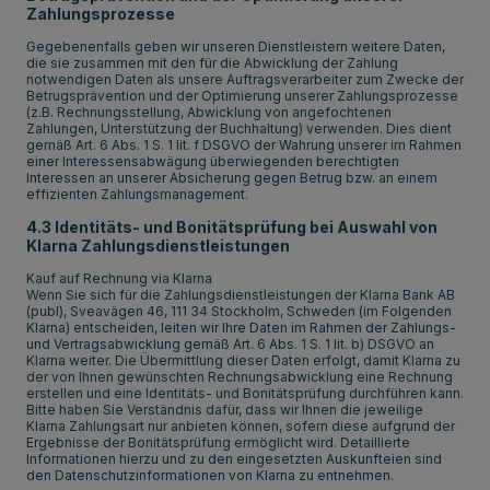
Zahlungsprozesse
Gegebenenfalls geben wir unseren Dienstleistern weitere Daten,
die sie zusammen mit den für die Abwicklung der Zahlung
notwendigen Daten als unsere Auftragsverarbeiter zum Zwecke der
Betrugsprävention und der Optimierung unserer Zahlungsprozesse
(z.B. Rechnungsstellung, Abwicklung von angefochtenen
Zahlungen, Unterstützung der Buchhaltung) verwenden. Dies dient
gemäß Art. 6 Abs. 1 S. 1 lit. f DSGVO der Wahrung unserer im Rahmen
einer Interessensabwägung überwiegenden berechtigten
Interessen an unserer Absicherung gegen Betrug bzw. an einem
effizienten Zahlungsmanagement.
4.3 Identitäts- und Bonitätsprüfung bei Auswahl von
Klarna Zahlungsdienstleistungen
Kauf auf Rechnung via Klarna
Wenn Sie sich für die Zahlungsdienstleistungen der Klarna Bank AB
(publ), Sveavägen 46, 111 34 Stockholm, Schweden (im Folgenden
Klarna) entscheiden, leiten wir Ihre Daten im Rahmen der Zahlungs-
und Vertragsabwicklung gemäß Art. 6 Abs. 1 S. 1 lit. b) DSGVO an
Klarna weiter. Die Übermittlung dieser Daten erfolgt, damit Klarna zu
der von Ihnen gewünschten Rechnungsabwicklung eine Rechnung
erstellen und eine Identitäts- und Bonitätsprüfung durchführen kann.
Bitte haben Sie Verständnis dafür, dass wir Ihnen die jeweilige
Klarna Zahlungsart nur anbieten können, sofern diese aufgrund der
Ergebnisse der Bonitätsprüfung ermöglicht wird. Detaillierte
Informationen hierzu und zu den eingesetzten Auskunfteien sind
den
Datenschutzinformationen
von Klarna zu entnehmen.