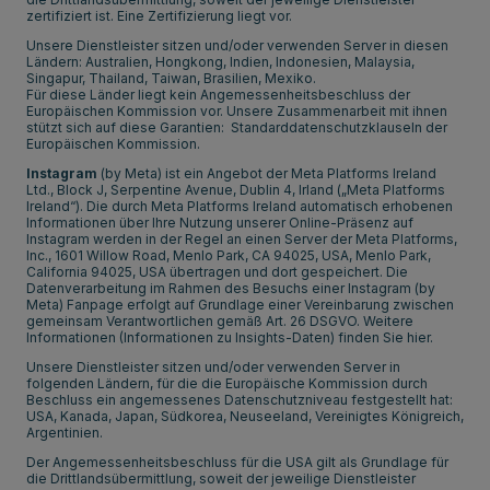
zertifiziert ist. Eine Zertifizierung liegt vor.
Unsere Dienstleister sitzen und/oder verwenden Server in diesen
Ländern: Australien, Hongkong, Indien, Indonesien, Malaysia,
Singapur, Thailand, Taiwan, Brasilien, Mexiko.
Für diese Länder liegt kein Angemessenheitsbeschluss der
Europäischen Kommission vor. Unsere Zusammenarbeit mit ihnen
stützt sich auf diese Garantien: Standarddatenschutzklauseln der
Europäischen Kommission.
Instagram
(by Meta)
ist ein Angebot der Meta Platforms Ireland
Ltd., Block J, Serpentine Avenue, Dublin 4, Irland („Meta Platforms
Ireland“). Die durch Meta Platforms Ireland automatisch erhobenen
Informationen über Ihre Nutzung unserer Online-Präsenz auf
Instagram werden in der Regel an einen Server der Meta Platforms,
Inc., 1601 Willow Road, Menlo Park, CA 94025, USA, Menlo Park,
California 94025, USA übertragen und dort gespeichert. Die
Datenverarbeitung im Rahmen des Besuchs einer Instagram (by
Meta) Fanpage erfolgt auf Grundlage einer Vereinbarung zwischen
gemeinsam Verantwortlichen gemäß Art. 26 DSGVO. Weitere
Informationen (Informationen zu Insights-Daten) finden Sie
hier
.
Unsere Dienstleister sitzen und/oder verwenden Server in
folgenden Ländern, für die die Europäische Kommission durch
Beschluss ein angemessenes Datenschutzniveau festgestellt hat:
USA, Kanada, Japan, Südkorea, Neuseeland, Vereinigtes Königreich,
Argentinien.
Der Angemessenheitsbeschluss für die USA gilt als Grundlage für
die Drittlandsübermittlung, soweit der jeweilige Dienstleister