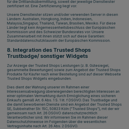
für die Drittlandsübermittlung, soweit der jeweilige Dienstleister
zertifiziert ist. Eine Zertifizierung liegt vor.
Unsere Dienstleister sitzen und/oder verwenden Server in diesen
Ländern: Australien, Hongkong, Indien, Indonesien,
Malaysia,Singapur, Thailand, Taiwan, Brasilien, Mexiko. Für diese
Länder liegt kein Angemessenheitsbeschluss der Europäischen
Kommission und des Schweizer Bundesrates vor. Unsere
Zusammenarbeit mit ihnen stützt sich auf diese Garantien:
Standarddatenschutzklauseln der Europäischen Kommission.
8. Integration des Trusted Shops
Trustbadge/ sonstiger Widgets
Zur Anzeige der Trusted Shops Leistungen (z. B. Gütesiegel,
gesammelte Bewertungen) sowie zum Angebot der Trusted Shops
Produkte für Käufer nach einer Bestellung sind auf dieser Webseite
Trusted Shops Widgets eingebunden.
Dies dient der Wahrung unserer im Rahmen einer
Interessensabwägung überwiegenden berechtigten Interessen an
einer optimalen Vermarktung durch Ermöglichung eines sicheren
Einkaufs gemäß Art. 6 Abs. 1 S. 1 lit. f DSGVO. Das Trustbadge und
die damit beworbenen Dienste sind ein Angebot der Trusted Shops
SE, Subbelrather Str. 15C, 50823 Köln ("Trusted Shops"), mit der wir
gemeinsam nach Art. 26 DSGVO datenschutzrechtlich
Verantwortlicher sind. Wir informieren Sie im Rahmen dieser
Datenschutzhinweise im Folgenden über die wesentlichen
Vertragsinhalte nach Art. 26 Abs. 2 DSGVO.