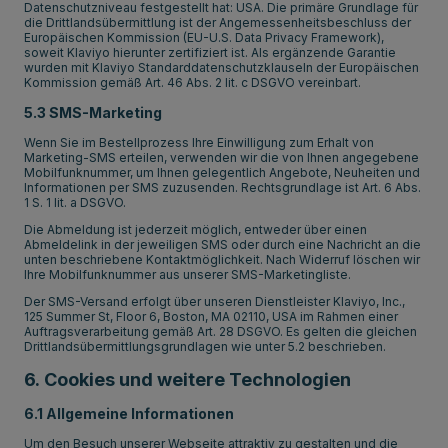
Datenschutzniveau festgestellt hat: USA. Die primäre Grundlage für
die Drittlandsübermittlung ist der Angemessenheitsbeschluss der
Europäischen Kommission (EU-U.S. Data Privacy Framework),
soweit Klaviyo hierunter zertifiziert ist. Als ergänzende Garantie
wurden mit Klaviyo Standarddatenschutzklauseln der Europäischen
Kommission gemäß Art. 46 Abs. 2 lit. c DSGVO vereinbart.
5.3 SMS-Marketing
Wenn Sie im Bestellprozess Ihre Einwilligung zum Erhalt von
Marketing-SMS erteilen, verwenden wir die von Ihnen angegebene
Mobilfunknummer, um Ihnen gelegentlich Angebote, Neuheiten und
Informationen per SMS zuzusenden. Rechtsgrundlage ist Art. 6 Abs.
1 S. 1 lit. a DSGVO.
Die Abmeldung ist jederzeit möglich, entweder über einen
Abmeldelink in der jeweiligen SMS oder durch eine Nachricht an die
unten beschriebene Kontaktmöglichkeit. Nach Widerruf löschen wir
Ihre Mobilfunknummer aus unserer SMS-Marketingliste.
Der SMS-Versand erfolgt über unseren Dienstleister Klaviyo, Inc.,
125 Summer St, Floor 6, Boston, MA 02110, USA im Rahmen einer
Auftragsverarbeitung gemäß Art. 28 DSGVO. Es gelten die gleichen
Drittlandsübermittlungsgrundlagen wie unter 5.2 beschrieben.
6. Cookies und weitere Technologien
6.1 Allgemeine Informationen
Um den Besuch unserer Webseite attraktiv zu gestalten und die