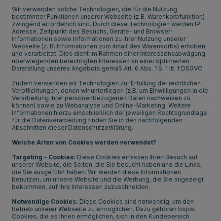
Wir verwenden solche Technologien, die für die Nutzung
bestimmter Funktionen unserer Webseite (z.B. Warenkorbfunktion)
zwingend erforderlich sind. Durch diese Technologien werden IP-
Adresse, Zeitpunkt des Besuchs, Geräte- und Browser-
Informationen sowie Informationen zu Ihrer Nutzung unserer
Webseite (z. B. Informationen zum Inhalt des Warenkorbs) erhoben
und verarbeitet. Dies dient im Rahmen einer Interessensabwägung
überwiegenden berechtigten Interessen an einer optimierten
Darstellung unseres Angebots gemäß Art. 6 Abs. 1 S. 1 lit. f DSGVO.
Zudem verwenden wir Technologien zur Erfüllung der rechtlichen
Verpflichtungen, denen wir unterliegen (z.B. um Einwilligungen in die
Verarbeitung Ihrer personenbezogenen Daten nachweisen zu
können) sowie zu Webanalyse und Online-Marketing. Weitere
Informationen hierzu einschließlich der jeweiligen Rechtsgrundlage
für die Datenverarbeitung finden Sie in den nachfolgenden
Abschnitten dieser Datenschutzerklärung.
Welche Arten von Cookies werden verwendet?
Targeting - Cookies:
Diese Cookies erfassen Ihren Besuch auf
unserer Website, die Seiten, die Sie besucht haben und die Links,
die Sie ausgeführt haben. Wir werden diese Informationen
benutzen, um unsere Website und die Werbung, die Sie angezeigt
bekommen, auf Ihre Interessen zuzuschneiden.
Notwendige Cookies:
Diese Cookies sind notwendig, um den
Betrieb unserer Webseite zu ermöglichen. Dazu gehören bspw.
Cookies, die es Ihnen ermöglichen, sich in den Kundebereich