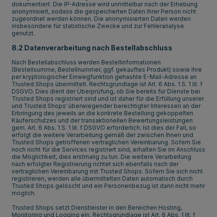
dokumentiert. Die IP-Adresse wird unmittelbar nach der Erhebung
anonymisiert, sodass die gespeicherten Daten Ihrer Person nicht
zugeordnet werden können. Die anonymisierten Daten werden
insbesondere für statistische Zwecke und zur Fehleranalyse
genutzt.
8.2 Datenverarbeitung nach Bestellabschluss
Nach Bestellabschluss werden Bestellinformationen
(Bestellsumme, Bestellnummer, ggf. gekauftes Produkt) sowie Ihre
per kryptologischer Einwegfunktion gehashte E-Mail-Adresse an
Trusted Shops übermittelt. Rechtsgrundlage ist Art. 6 Abs. 1 S. 1 lit. f
DSGVO. Dies dient der Überprüfung, ob Sie bereits für Dienste bei
Trusted Shops registriert sind und ist daher für die Erfüllung unserer
und Trusted Shops‘ überwiegender berechtigter Interessen an der
Erbringung des jeweils an die konkrete Bestellung gekoppelten
Käuferschutzes und der transaktionellen Bewertungsleistungen
gem. Art. 6 Abs. 1 S. 1 lit. f DSGVO erforderlich. Ist dies der Fall, so
erfolgt die weitere Verarbeitung gemäß der zwischen Ihnen und
Trusted Shops getroffenen vertraglichen Vereinbarung. Sofern Sie
noch nicht für die Services registriert sind, erhalten Sie im Anschluss
die Möglichkeit, dies erstmalig zu tun. Die weitere Verarbeitung
nach erfolgter Registrierung richtet sich ebenfalls nach der
vertraglichen Vereinbarung mit Trusted Shops. Sofern Sie sich nicht
registrieren, werden alle übermittelten Daten automatisch durch
Trusted Shops gelöscht und ein Personenbezug ist dann nicht mehr
möglich.
Trusted Shops setzt Dienstleister in den Bereichen Hosting,
Monitoring und Logging ein. Rechtsgrundlage ist Art. 6 Abs. 1 lit. f