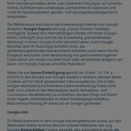
Ihren Interaktionsdaten einer oder mehreren Sitzungen auf unseren
Online-Auftritten eine eindeutige, permanente ID zuweisen und
somit Ihr Nutzerverhalten geräte- und sitzungsüberübergreifend
analysieren.
Zur Webanalyse wird durch die Erweiterungsfunktion von Google
Analytics
Google Signals
ein sog. „Cross-Device Tracking“
ermöglicht. Soweit Ihre internetfähigen Geräte mit Ihrem Google-
Konto verknüpft sind und Sie die Einstellung „personalisierte
Werbung“ in Ihrem Google Konto aktiviert haben, kann Google
Berichte über Ihr Nutzungsverhalten (insb. die
geräteübergreifenden Nutzerzahlen) erstellen, auch wenn Sie Ihr
Endgerät wechseln. Eine Verarbeitung von personenbezogenen
Daten durch uns findet insoweit nicht statt, wir erhalten lediglich auf
Basis von Google Signals erstellte Statistiken.
Wenn Sie uns
keine Einwilligung
gemäß Art. 6 Abs. 1 S. 1 lit. a
DSGVO in den Einsatz von Google Analytics erteilen, werden keine
Cookies auf Ihr Gerät gespeichert oder ausgelesen. Die in den
vorigen Absätzen beschriebene Datenverarbeitung findet nicht
statt. Um Lücken in der Webanalyse durch Verhaltens- und
Conversion-Modellierung zu schließen, werden Pings mit Daten
(User-Agent, Informationen zu Ihrem Einwilligungsverhalten,
Bildschirmauflösung, IP-Adresse) an Google gesendet.
Google Ads
Zu Werbezwecken in den Google Suchergebnissen sowie auf den
Webseiten Dritter wird bei Besuch unserer Webseite das sog.
Google
Remarketing
Cookie gesetzt, das automatisch durch die