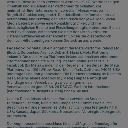
werden. Diese können verwendet werden, um z.B. Werbeanzeigen
innerhalb und außerhalb der Plattformen zu schalten, die
mutmaßlich Ihren Interessen entsprechen. Hierzu werden im
Regelfall Cookies eingesetzt. Die detaillierten Informationen zur
Verarbeitung und Nutzung der Daten durch den jeweiligen Social
Media Betreiber sowie eine Kontaktmöglichkeit und Ihre
diesbezüglichen Rechte und Einstellungsmöglichkeiten zum Schutz
Ihrer Privatsphäre, entnehmen Sie bitte den unten verlinkten
Datenschutzhinweisen der Anbieter. Sollten Sie diesbezüglich
dennoch Hilfe benötigen, können Sie sich an uns wenden.
Facebook
(by Meta)
ist ein Angebot der Meta Platforms Ireland Ltd.,
Block J, Serpentine Avenue, Dublin 4, Irland („Meta Platforms
Ireland“). Die durch Meta Platforms Ireland automatisch erhobenen
Informationen über Ihre Nutzung unserer Online-Präsenz auf
Facebook (by Meta) werden in der Regel an einen Server der Meta
Platforms, Inc., 1601 Willow Road, Menlo Park, California 94025, USA
übertragen und dort gespeichert. Die Datenverarbeitung im Rahmen
des Besuchs einer Facebook (by Meta) Fanpage erfolgt auf
Grundlage einer Vereinbarung zwischen gemeinsam
Verantwortlichen gemäß Art. 26 DSGVO. Weitere Informationen
(Informationen zu Insights-Daten) finden Sie
hier
.
Unsere Dienstleister sitzen und/oder verwenden Server in
folgenden Ländern, für die die Europäische Kommission durch
Beschluss ein angemessenes Datenschutzniveau festgestellt hat:
USA, Kanada, Japan, Südkorea, Neuseeland, Vereinigtes Königreich,
Argentinien.
Der Angemessenheitsbeschluss für die USA gilt als Grundlage für
die Drittlandsübermittlung, soweit der jeweilige Dienstleister