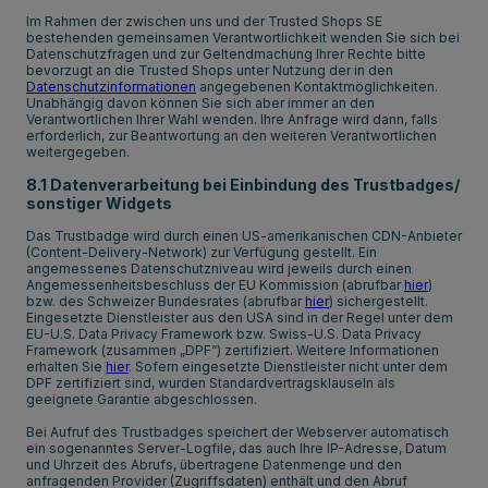
Im Rahmen der zwischen uns und der Trusted Shops SE
bestehenden gemeinsamen Verantwortlichkeit wenden Sie sich bei
Datenschutzfragen und zur Geltendmachung Ihrer Rechte bitte
bevorzugt an die Trusted Shops unter Nutzung der in den
Datenschutzinformationen
angegebenen Kontaktmöglichkeiten.
Unabhängig davon können Sie sich aber immer an den
Verantwortlichen Ihrer Wahl wenden. Ihre Anfrage wird dann, falls
erforderlich, zur Beantwortung an den weiteren Verantwortlichen
weitergegeben.
8.1 Datenverarbeitung bei Einbindung des Trustbadges/
sonstiger Widgets
Das Trustbadge wird durch einen US-amerikanischen CDN-Anbieter
(Content-Delivery-Network) zur Verfügung gestellt. Ein
angemessenes Datenschutzniveau wird jeweils durch einen
Angemessenheitsbeschluss der EU Kommission (abrufbar
hier
)
bzw. des Schweizer Bundesrates (abrufbar
hier
) sichergestellt.
Eingesetzte Dienstleister aus den USA sind in der Regel unter dem
EU-U.S. Data Privacy Framework bzw. Swiss-U.S. Data Privacy
Framework (zusammen „DPF“) zertifiziert. Weitere Informationen
erhalten Sie
hier
. Sofern eingesetzte Dienstleister nicht unter dem
DPF zertifiziert sind, wurden Standardvertragsklauseln als
geeignete Garantie abgeschlossen.
Bei Aufruf des Trustbadges speichert der Webserver automatisch
ein sogenanntes Server-Logfile, das auch Ihre IP-Adresse, Datum
und Uhrzeit des Abrufs, übertragene Datenmenge und den
anfragenden Provider (Zugriffsdaten) enthält und den Abruf