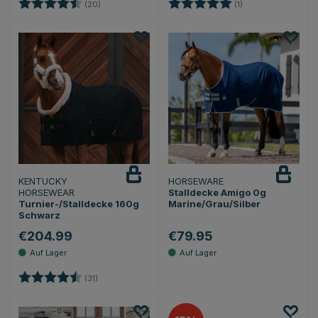
Bewertung:
4.6 von 5 Sternen
Bewertung:
5.0 von 5 Sternen
(20)
(1)
KENTUCKY
HORSEWARE
HORSEWEAR
Stalldecke Amigo 0g
Turnier-/Stalldecke 160g
Marine/Grau/Silber
Schwarz
€204.99
€79.95
Bewertung:
4.9 von 5 Sternen
(31)