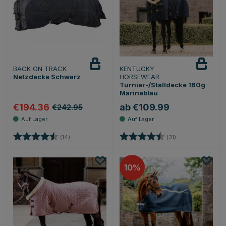
BACK ON TRACK
KENTUCKY
Netzdecke Schwarz
HORSEWEAR
Turnier-/Stalldecke 160g
Marineblau
€194.36
ab €109.99
€242.95
Bewertung:
4.8 von 5 Sternen
Bewertung:
4.9 von 5 Sterne
(14)
(31)
10