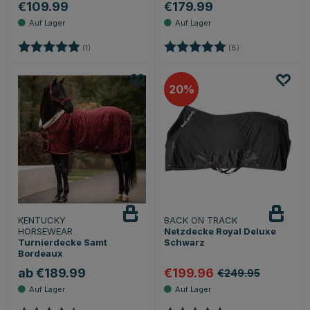
€109.99
€179.99
Bewertung:
5.0 von 5 Sternen
Bewertung:
5.0 von 5 Sternen
(1)
(8)
20
KENTUCKY
BACK ON TRACK
HORSEWEAR
Netzdecke Royal Deluxe
Turnierdecke Samt
Schwarz
Bordeaux
ab €189.99
€199.96
€249.95