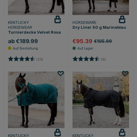
KENTUCKY
HORSEWARE
HORSEWEAR
Dry Liner 50 g Marineblau
Turnierdecke Velvet Rosa
ab €189.99
€95.39
€105.99
Bewertung:
4.7 von 5 Sternen
Bewertung:
4.7 von 5 Sterne
(23)
(6)
KENTUCKY
KENTUCKY