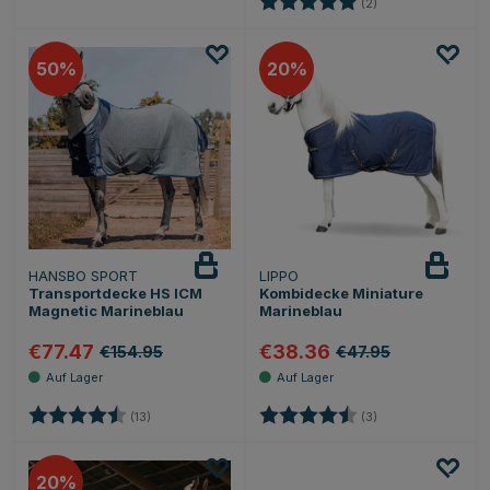
(2)
50
20
HANSBO SPORT
LIPPO
Transportdecke HS ICM
Kombidecke Miniature
Magnetic Marineblau
Marineblau
€77.47
€38.36
€154.95
€47.95
Bewertung:
4.8 von 5 Sternen
Bewertung:
4.3 von 5 Sternen
(13)
(3)
20