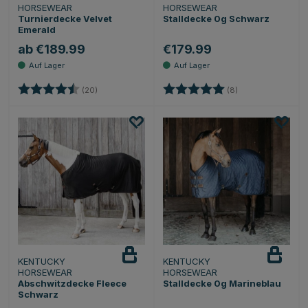
HORSEWEAR
HORSEWEAR
Turnierdecke Velvet
Stalldecke 0g Schwarz
Emerald
ab €189.99
€179.99
Bewertung:
4.6 von 5 Sternen
Bewertung:
5.0 von 5 Sternen
(20)
(8)
KENTUCKY
KENTUCKY
HORSEWEAR
HORSEWEAR
Abschwitzdecke Fleece
Stalldecke 0g Marineblau
Schwarz