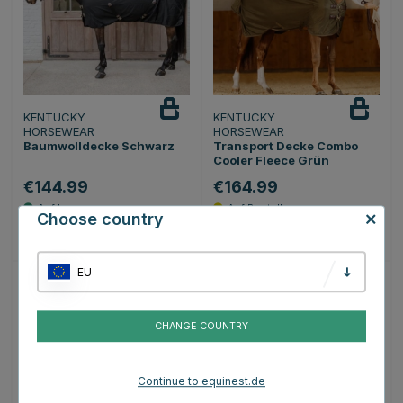
KENTUCKY
KENTUCKY
HORSEWEAR
HORSEWEAR
Baumwolldecke Schwarz
Transport Decke Combo
Cooler Fleece Grün
€144.99
€164.99
Choose country
Bewertung:
4.0 von 5 Sternen
(1)
EU
15
15
CHANGE COUNTRY
Continue to equinest.de