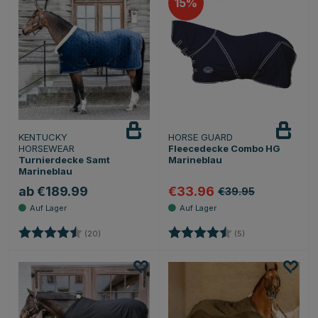
15
KENTUCKY
HORSE GUARD
HORSEWEAR
Fleecedecke Combo HG
Turnierdecke Samt
Marineblau
Marineblau
ab €189.99
€33.96
€39.95
Bewertung:
4.6 von 5 Sternen
Bewertung:
4.2 von 5 Sternen
(20)
(5)