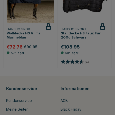
HANSBO SPORT
HANSBO SPORT
Wolldecke HS Vilma
Stalldecke HS Faux Fur
Marineblau
200g Schwarz
€72.76
€108.95
€90.95
Bewertung:
4.8 von 5 Sterne
(4)
Kundenservice
Informationen
Kundenservice
AGB
Meine Seiten
Black Friday