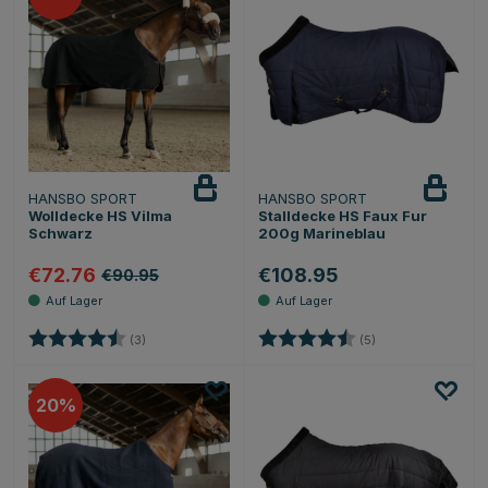
HANSBO SPORT
HANSBO SPORT
Wolldecke HS Vilma
Stalldecke HS Faux Fur
Schwarz
200g Marineblau
€72.76
€108.95
€90.95
Bewertung:
4.3 von 5 Sternen
Bewertung:
4.8 von 5 Sternen
(3)
(5)
20