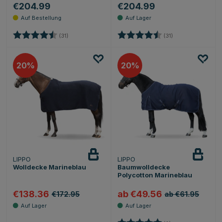
€204.99
€204.99
Bewertung:
4.9 von 5 Sternen
Bewertung:
4.9 von 5 Sterne
(31)
(31)
20
20
LIPPO
LIPPO
Wolldecke Marineblau
Baumwolldecke
Polycotton Marineblau
€138.36
ab €49.56
€172.95
ab €61.95
Bewertung:
5.0 von 5 Sternen