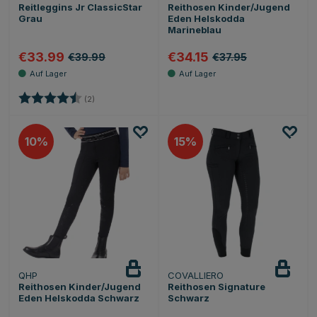
Reitleggins Jr ClassicStar
Reithosen Kinder/Jugend
Grau
Eden Helskodda
Marineblau
€33.99
€34.15
€39.99
€37.95
Bewertung:
4.5 von 5 Sternen
(2)
10
15
QHP
COVALLIERO
Reithosen Kinder/Jugend
Reithosen Signature
Eden Helskodda Schwarz
Schwarz