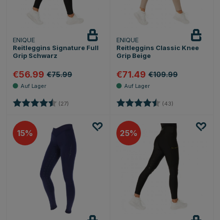
ENIQUE
ENIQUE
Reitleggins Signature Full
Reitleggins Classic Knee
Grip Schwarz
Grip Beige
€56.99
€71.49
€75.99
€109.99
Bewertung:
4.5 von 5 Sternen
Bewertung:
4.6 von 5 Stern
(27)
(43)
15
25