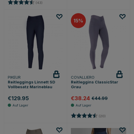
Bewertung:
4.6 von 5 Sternen
(43)
15
PIKEUR
COVALLIERO
Reitleggings Linnett SD
Reitleggins ClassicStar
Vollbesatz Marineblau
Grau
€129.95
€38.24
€44.99
Bewertung:
4.3 von 5 Stern
(20)