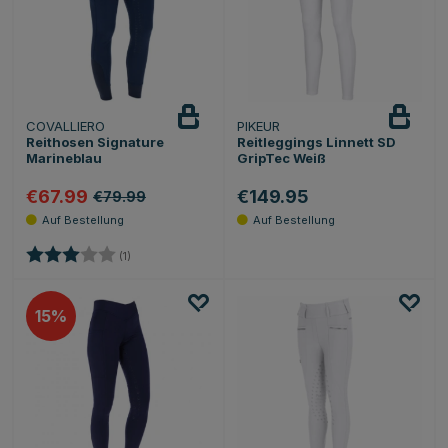
COVALLIERO
PIKEUR
Reithosen Signature
Reitleggings Linnett SD
Marineblau
GripTec Weiß
€67.99
€149.95
€79.99
Bewertung:
3.0 von 5 Sternen
(1)
15