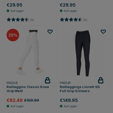
€29.95
€29.95
Bewertung:
4.7 von 5 Sternen
Bewertung:
4.6 von 5 Sterne
(9)
(8)
25
ENIQUE
PIKEUR
Reitleggins Classic Knee
Reitleggings Linnett SD
Grip Weiß
Full Grip Schwarz
€82.49
€149.95
€109.99