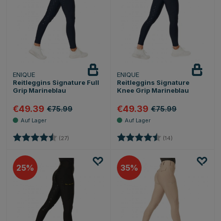
ENIQUE
ENIQUE
Reitleggins Signature Full
Reitleggins Signature
Grip Marineblau
Knee Grip Marineblau
€49.39
€49.39
€75.99
€75.99
Bewertung:
4.5 von 5 Sternen
Bewertung:
4.6 von 5 Sterne
(27)
(14)
25
35