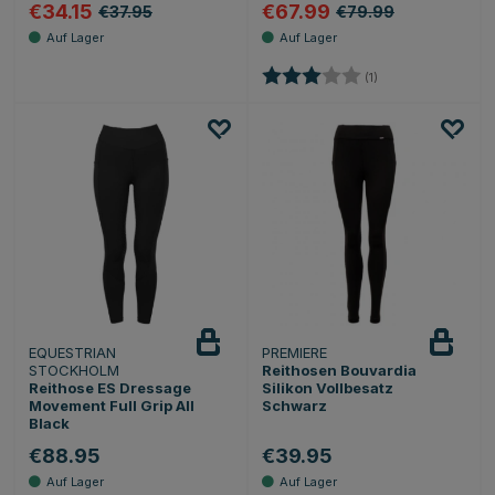
€34.15
€67.99
€37.95
€79.99
Bewertung:
3.0 von 5 Sternen
(1)
EQUESTRIAN
PREMIERE
STOCKHOLM
Reithosen Bouvardia
Reithose ES Dressage
Silikon Vollbesatz
Movement Full Grip All
Schwarz
Black
€88.95
€39.95