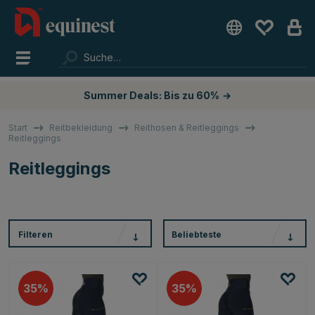
Summer Deals: Bis zu 60%
→
Start
Reitbekleidung
Reithosen & Reitleggings
Reitleggings
Reitleggings
Filteren
Beliebteste
35
35