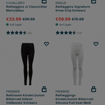
COVALLIERO
ENIQUE
Reitleggins Jr ClassicStar
Reitleggins Signature
Marineblau
Knee Grip Schwarz
€33.99
€56.99
€39.99
€75.99
Bewertung:
4.8 von 5 Sternen
Bewertung:
4.6 von 5 Sterne
(9)
(14)
PREMIERE
PREMIERE
Reithosen Kinder/Junior
Reitleggings
Bitterroot Silikon
Kinder/Junior Bitterroot
Vollbesatz Schwarz
Silicone Full Seat Weiß