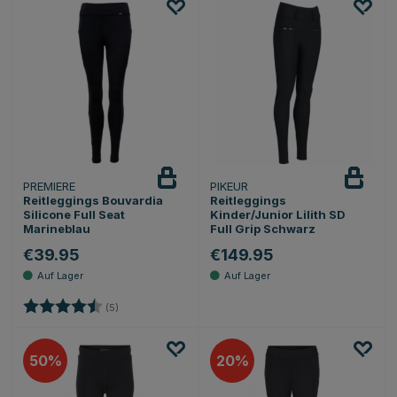
PREMIERE
PIKEUR
Reitleggings Bouvardia
Reitleggings
Silicone Full Seat
Kinder/Junior Lilith SD
Marineblau
Full Grip Schwarz
€39.95
€149.95
Bewertung:
4.6 von 5 Sternen
(5)
50
20