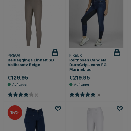
PIKEUR
PIKEUR
Reitleggings Linnett SD
Reithosen Candela
Vollbesatz Beige
DuraGrip Jeans FG
Marineblau
€129.95
€219.95
Bewertung:
4.0 von 5 Sternen
Bewertung:
5.0 von 5 Sternen
(1)
(1)
15