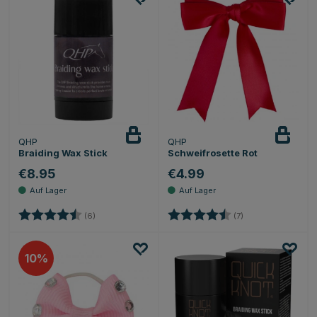
QHP
QHP
Braiding Wax Stick
Schweifrosette Rot
€8.95
€4.99
Bewertung:
4.3 von 5 Sternen
Bewertung:
4.7 von 5 Sternen
(6)
(7)
10