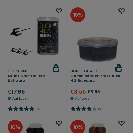
10
QUICK KNOT
HORSE GUARD
Quick Knot Deluxe
Gummibänder 750 Stück
Schwarz
HG Schwarz
€17.95
€3.55
€3.95
Bewertung:
5.0 von 5 Sternen
Bewertung:
4.0 von 5 Sternen
(1)
(2)
10
10