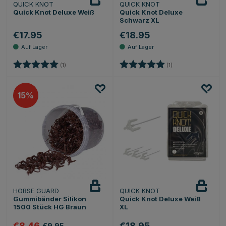
QUICK KNOT
QUICK KNOT
Quick Knot Deluxe Weiß
Quick Knot Deluxe
Schwarz XL
€17.95
€18.95
Bewertung:
5.0 von 5 Sternen
Bewertung:
5.0 von 5 Sternen
(1)
(1)
15
HORSE GUARD
QUICK KNOT
Gummibänder Silikon
Quick Knot Deluxe Weiß
1500 Stück HG Braun
XL
€8.46
€18.95
€9.95