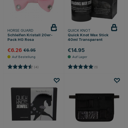
HORSE GUARD
QUICK KNOT
Schleifen Kristall 20er-
Quick Knot Wax Stick
Pack HG Rosa
40ml Transparent
€6.26
€14.95
€6.95
Bewertung:
4.3 von 5 Sternen
Bewertung:
5.0 von 5 Sternen
(4)
(1)