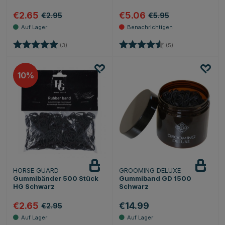
€2.65
€5.06
€2.95
€5.95
Bewertung:
5.0 von 5 Sternen
Bewertung:
4.4 von 5 Sternen
(3)
(5)
10
HORSE GUARD
GROOMING DELUXE
Gummibänder 500 Stück
Gummiband GD 1500
HG Schwarz
Schwarz
€2.65
€14.99
€2.95