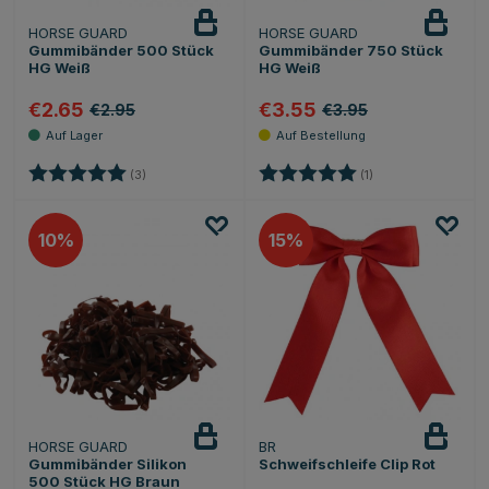
HORSE GUARD
HORSE GUARD
Gummibänder 500 Stück
Gummibänder 750 Stück
HG Weiß
HG Weiß
€2.65
€3.55
€2.95
€3.95
Bewertung:
5.0 von 5 Sternen
Bewertung:
5.0 von 5 Sternen
(3)
(1)
10
15
HORSE GUARD
BR
Beobachten
Gummibänder Silikon
Schweifschleife Clip Rot
500 Stück HG Braun