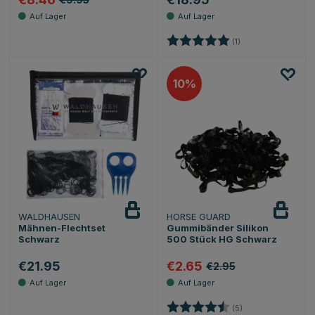
Bewertung:
5.0 von 5 Sternen
(1)
10
WALDHAUSEN
HORSE GUARD
Mähnen-Flechtset
Gummibänder Silikon
Schwarz
500 Stück HG Schwarz
€21.95
€2.65
€2.95
Bewertung:
4.2 von 5 Sternen
(5)