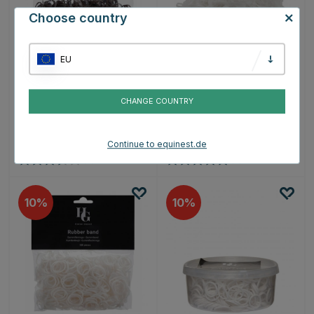
Choose country
EU
HORSE GUARD
HORSE GUARD
Gummibänder 500 Stück
Gummibänder Silikon
HG Braun
500 Stück HG Weiß
CHANGE COUNTRY
€2.65
€2.65
€2.95
€2.95
Continue to equinest.de
Bewertung:
3.5 von 5 Sternen
Bewertung:
5.0 von 5 Sternen
(2)
(5)
10
10