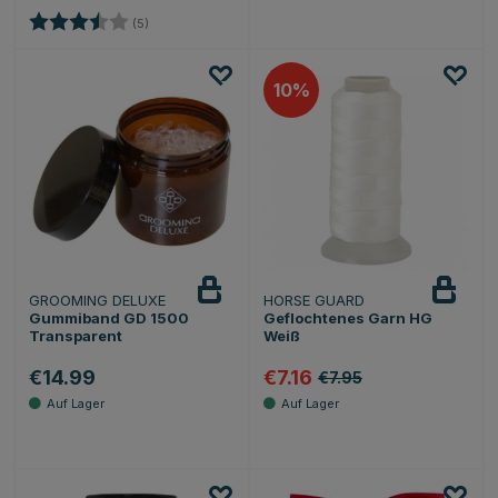
Bewertung:
3.4 von 5 Sternen
(5)
10
GROOMING DELUXE
HORSE GUARD
Gummiband GD 1500
Geflochtenes Garn HG
Transparent
Weiß
€14.99
€7.16
€7.95