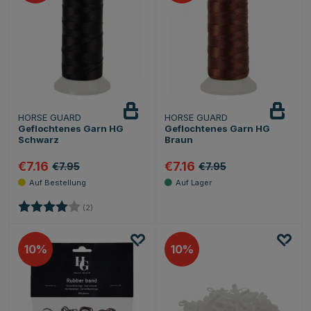
HORSE GUARD
HORSE GUARD
Geflochtenes Garn HG
Geflochtenes Garn HG
Schwarz
Braun
€7.16
€7.16
€7.95
€7.95
Bewertung:
4.0 von 5 Sternen
(2)
10
10