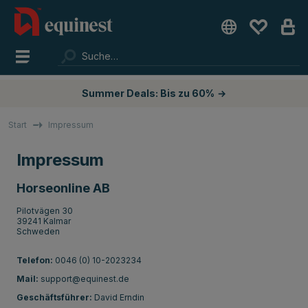
Summer Deals: Bis zu 60%
→
Start
Impressum
Impressum
Horseonline AB
Pilotvägen 30
39241 Kalmar
Schweden
Telefon:
0046 (0) 10-2023234
Mail:
support@equinest.de
Geschäftsführer:
David Erndin