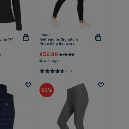
ENIQUE
lyma 1/4
Reitleggins Signature
Knee Grip Schwarz
€56.99
5
€75.99
.6 von 5 Sternen
Bewertung:
4.6 von 5 Sternen
(14)
60