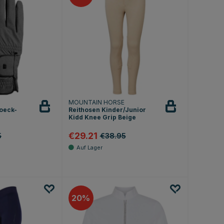
MOUNTAIN HORSE
oeck-
Reithosen Kinder/Junior
Kidd Knee Grip Beige
€29.21
5
€38.95
.0 von 5 Sternen
20