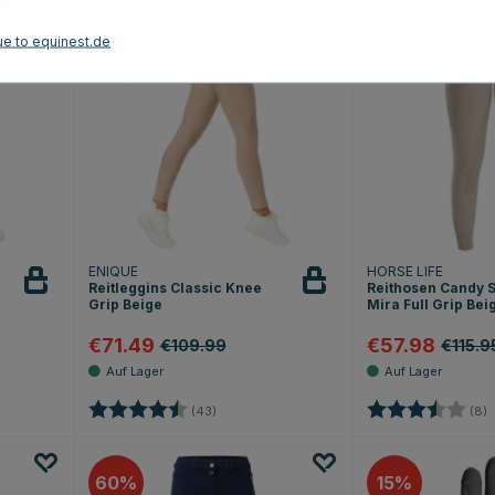
35
50
ue to equinest.de
ENIQUE
HORSE LIFE
Reitleggins Classic Knee
Reithosen Candy 
Grip Beige
Mira Full Grip Bei
€71.49
€57.98
€109.99
€115.9
 Sternen
Bewertung:
4.6 von 5 Sternen
Bewertung:
3
(43)
(8)
60
15