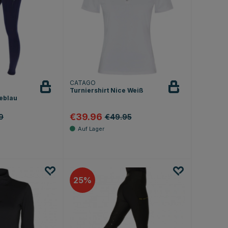
CATAGO
Turniershirt Nice Weiß
eblau
€39.96
9
€49.95
.8 von 5 Sternen
25