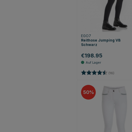
EGO7
Reithose Jumping VB
Schwarz
€198.95
Bewertung:
4.2 von 5 
(16)
50