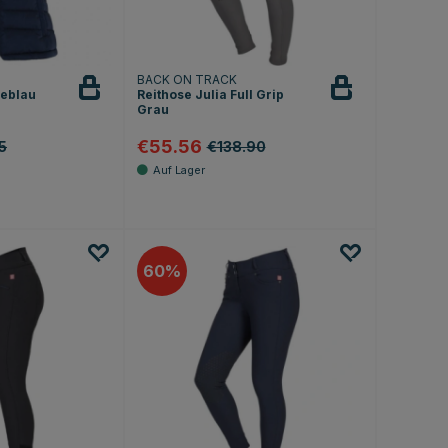
BACK ON TRACK
neblau
Reithose Julia Full Grip
Grau
€55.56
5
€138.90
60