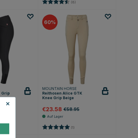
4.6 von 5 Sternen
Bewertung:
4.5 von 5 Sternen
(8)
60
MOUNTAIN HORSE
l Grip
Reithosen Alice GTK
Knee Grip Beige
€23.58
90
€58.95
.0 von 5 Sternen
Bewertung:
5.0 von 5 Sternen
(1)