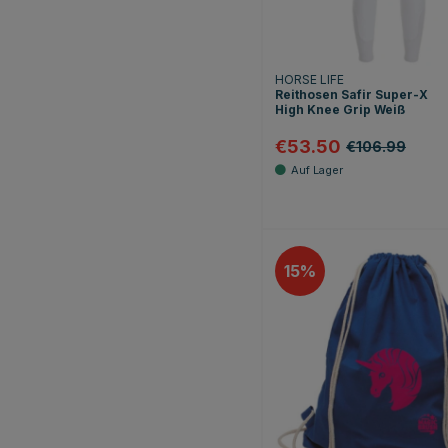
HORSE LIFE
Reithosen Safir Super-X
High Knee Grip Weiß
€53.50
€106.99
15