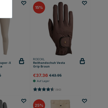
15
ROECKL
Super-X
Reithandschuh Vesta
ge
Grip Braun
€37.36
5
€43.95
.1 von 5 Sternen
Bewertung:
4.8 von 5 Sternen
(90)
25