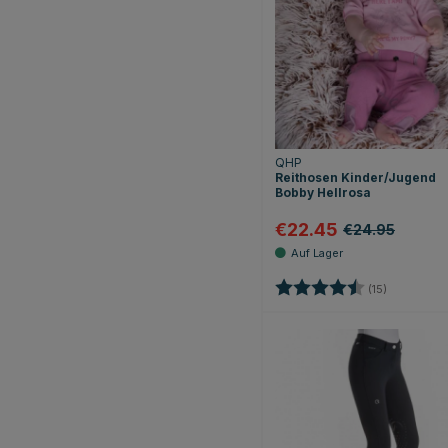
QHP
Reithosen Kinder/Jugend
Bobby Hellrosa
€22.45
€24.95
Bewertung:
4.8 von 5 
(15)