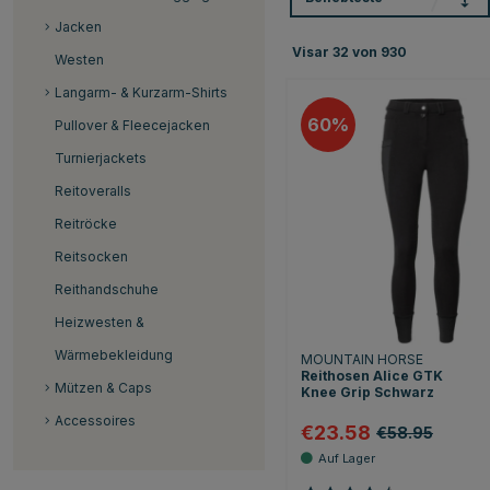
Jacken
Visar
32
von
930
Westen
Langarm- & Kurzarm-Shirts
60
Pullover & Fleecejacken
Turnierjackets
Reitoveralls
Reitröcke
Reitsocken
Reithandschuhe
Heizwesten &
Wärmebekleidung
MOUNTAIN HORSE
Reithosen Alice GTK
Mützen & Caps
Knee Grip Schwarz
Accessoires
€23.58
€58.95