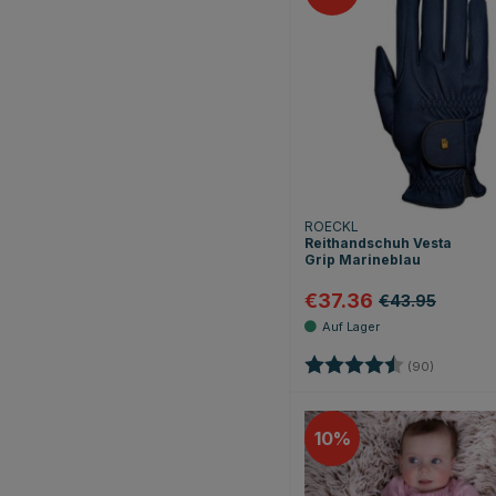
ROECKL
Reithandschuh Vesta
Grip Marineblau
€37.36
€43.95
Bewertung:
4.8 von 5
(90)
10