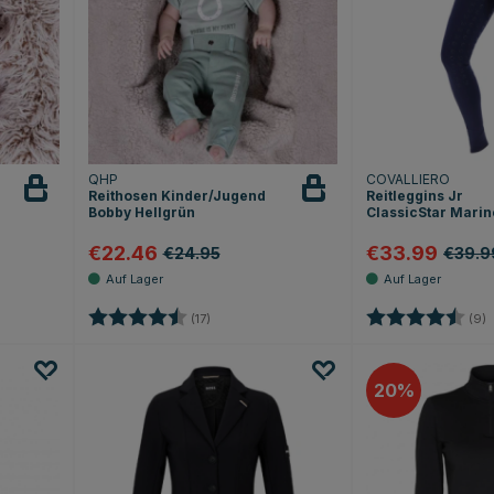
QHP
COVALLIERO
Reithosen Kinder/Jugend
Reitleggins Jr
Bobby Hellgrün
ClassicStar Marin
€22.46
€33.99
€24.95
€39.9
Sternen
Bewertung:
4.7 von 5 Sternen
Bewertung:
4
(17)
(9)
20