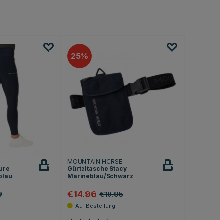
25
MOUNTAIN HORSE
ture
Gürteltasche Stacy
blau
Marineblau/Schwarz
€14.96
9
€19.95