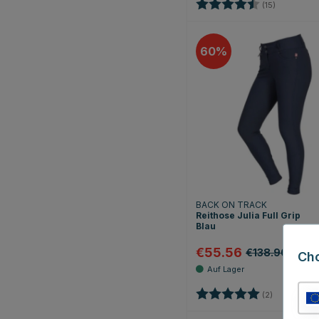
Bewertung:
4.5 von 5 
(15)
60
BACK ON TRACK
Reithose Julia Full Grip
Blau
€55.56
€138.90
Ch
Bewertung:
5.0 von 5 
(2)