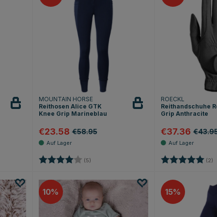
MOUNTAIN HORSE
ROECKL
Reithosen Alice GTK
Reithandschuhe R
Knee Grip Marineblau
Grip Anthracite
€23.58
€37.36
€58.95
€43.9
 Sternen
Bewertung:
4.0 von 5 Sternen
Bewertung:
5
(5)
(2)
10
15