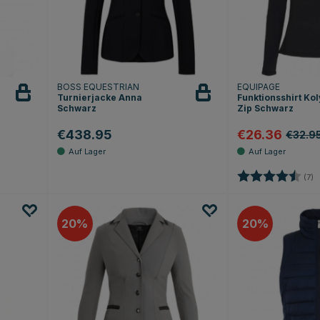
BOSS EQUESTRIAN
EQUIPAGE
Turnierjacke Anna
Funktionsshirt Ko
Schwarz
Zip Schwarz
€438.95
€26.36
€32.9
Sternen
Bewertung:
4
(7)
20
20