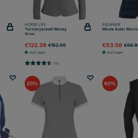
HORSE LIFE
EQUIPAGE
Turnierjackett Wendy
Weste Aster Mari
Grau
€122.39
€53.56
€152.99
€66.9
Bewertung:
4.6 von 5 Sternen
(16)
20
60