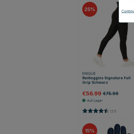
25
Contin
ENIQUE
Reitleggins Signature Full
Grip Schwarz
€56.99
€75.99
Bewertung:
4.5 von 5
(27)
15