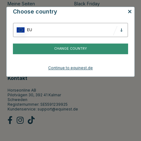
Meine Seiten
Black Friday
Choose country
Rücksendung Information
Cookies
Widerrufsbelehrung
Impressum
EU
Lieferung & Zahlung
Singles Day
CHANGE COUNTRY
Über uns
Continue to equinest.de
Kontakt
Horseonline AB
Pilotvägen 30, 392 41 Kalmar
Schweden
Registernummer: SE5591239925
Kundenservice:
support@equinest.de