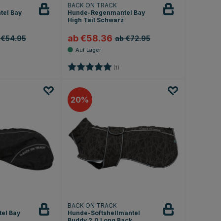
BACK ON TRACK
tel Bay
Hunde-Regenmantel Bay
High Tail Schwarz
ab €58.36
 €54.95
ab €72.95
.0 von 5 Sternen
Bewertung:
5.0 von 5 Sternen
(1)
20
BACK ON TRACK
el Bay
Hunde-Softshellmantel
Buddy 2.0 Long Back