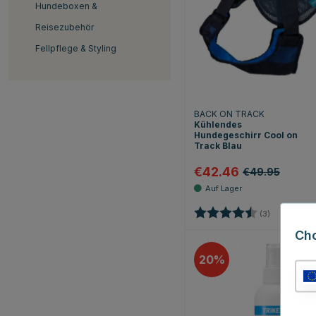
Hundeboxen &
Reisezubehör
Fellpflege & Styling
BACK ON TRACK
Kühlendes
Hundegeschirr Cool on
Track Blau
€42.46
€49.95
Bewertung:
4.7 von 5 
(3)
Ch
20