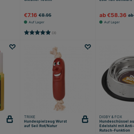
€7.16
ab €58.36
€8.95
ab
Sternen
Bewertung:
5.0 von 5 Sternen
(3)
TRIXIE
DIGBY & FOX
Hundespielzeug Wurst
Hundeschüssel a
auf Seil Rot/Natur
Edelstahl mit Anti-
Rutsch-Funktion