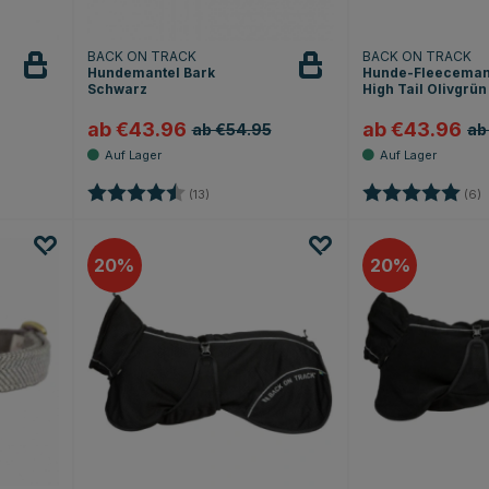
BACK ON TRACK
BACK ON TRACK
Hundemantel Bark
Hunde-Fleeceman
Schwarz
High Tail Olivgrün
ab €43.96
ab €43.96
ab €54.95
ab
ternen
Bewertung:
4.8 von 5 Sternen
Bewertung:
5
(13)
(6)
20
20