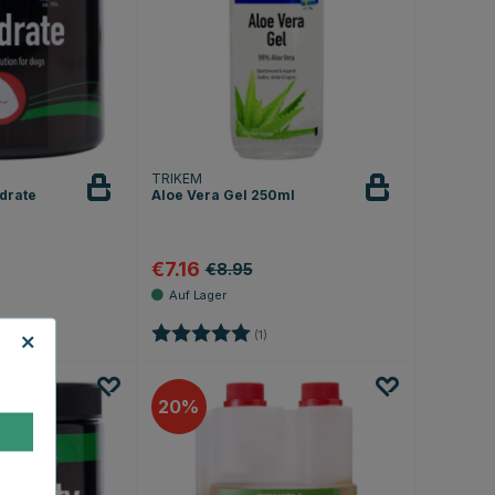
TRIKEM
drate
Aloe Vera Gel 250ml
€7.16
€8.95
.3 von 5 Sternen
Bewertung:
5.0 von 5 Sternen
(1)
20