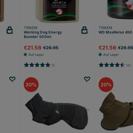
TRIKEM
TRIKEM
Working Dog Energy
WD MaxRelax 450
Booster 500ml
€21.56
€21.56
€26.95
€26.9
 Sternen
Bewertung:
5.0 von 5 Sternen
Bewertung:
4
(1)
(6)
20
20