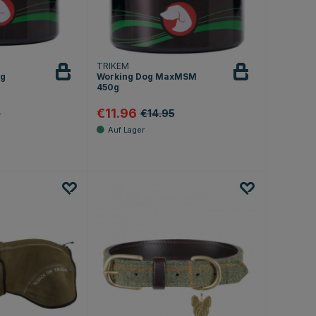
TRIKEM
 g
Working Dog MaxMSM
450g
€11.96
5
€14.95
.3 von 5 Sternen