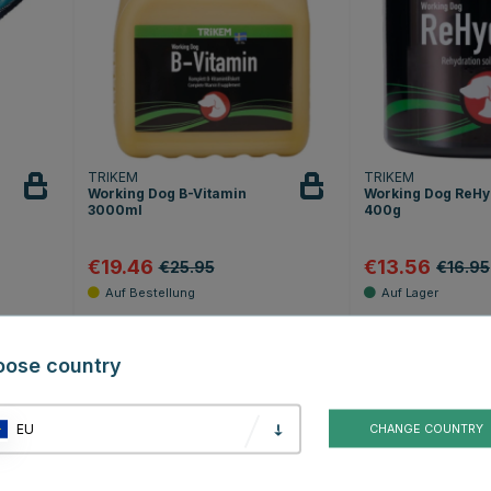
TRIKEM
TRIKEM
Working Dog B-Vitamin
Working Dog ReHy
3000ml
400g
€19.46
€13.56
€25.95
€16.95
Sternen
Bewertung:
4.8 von 5 Sternen
Bewertung:
4
(10)
(4)
oose country
20
20
EU
CHANGE COUNTRY