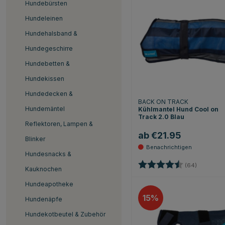
Hundebürsten
Hundeleinen
Hundehalsband &
Hundegeschirre
Hundebetten &
Hundekissen
Hundedecken &
BACK ON TRACK
Hundemäntel
Kühlmantel Hund Cool on
Track 2.0 Blau
Reflektoren, Lampen &
ab €21.95
Blinker
Hundesnacks &
Bewertung:
4.8 von 5
(64)
Kauknochen
Hundeapotheke
15
Hundenäpfe
Hundekotbeutel & Zubehör