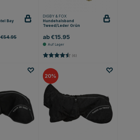
DIGBY & FOX
tel Bay
Hundehalsband
Tweed/Leder Grün
ab €15.95
 €54.95
.0 von 5 Sternen
Bewertung:
4.5 von 5 Sternen
(6)
20