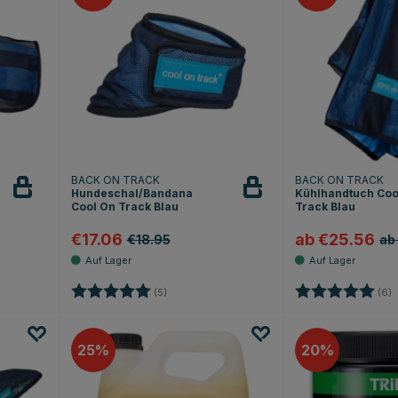
BACK ON TRACK
BACK ON TRACK
Hundeschal/Bandana
Kühlhandtuch Coo
Beobachten
Cool On Track Blau
Track Blau
€17.06
ab €25.56
€18.95
ab
 Sternen
Bewertung:
5.0 von 5 Sternen
Bewertung:
5
(5)
(6)
25
20