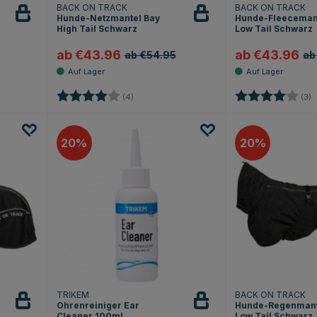
BACK ON TRACK
BACK ON TRACK
Hunde-Netzmantel Bay
Hunde-Fleeceman
High Tail Schwarz
Low Tail Schwarz
ab €43.96
ab €43.96
ab €54.95
ab
ternen
Bewertung:
4.0 von 5 Sternen
Bewertung:
4
(4)
(3)
20
20
TRIKEM
BACK ON TRACK
Ohrenreiniger Ear
Hunde-Regenmant
Cleaner 100ml
Low Tail Schwarz