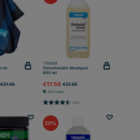
TRIKEM
l on
Chlorhexidin Shampoo
600 ml
€17.56
 €31.95
€21.95
.0 von 5 Sternen
Bewertung:
4.9 von 5 Sternen
(46)
20