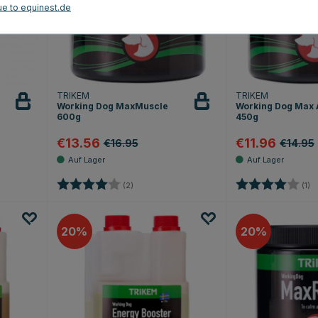
ue to equinest.de
TRIKEM
TRIKEM
Working Dog MaxMuscle
Working Dog Max A
600g
450g
€13.56
€11.96
€16.95
€14.95
 Sternen
Bewertung:
4.0 von 5 Sternen
Bewertung:
4
(2)
(1)
20
20