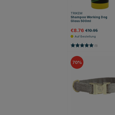
TRIKEM
Shampoo Working Dog
Gloss 500ml
€8.76
€10.95
Bewertung:
5.0 von 5 S
(1)
70