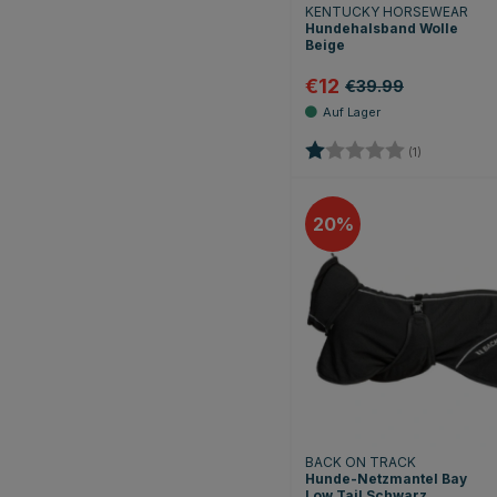
KENTUCKY HORSEWEAR
Hundehalsband Wolle
Beige
€12
€39.99
Bewertung:
1.0 von 5 S
(1)
20
BACK ON TRACK
Hunde-Netzmantel Bay
Low Tail Schwarz