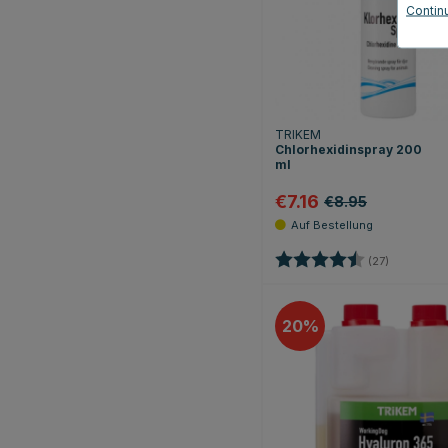
Contin
TRIKEM
Chlorhexidinspray 200
ml
€7.16
€8.95
Bewertung:
4.7 von 5
(27)
20