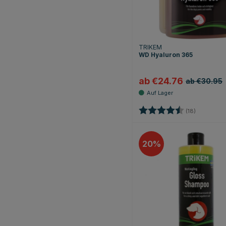
TRIKEM
WD Hyaluron 365
ab €24.76
ab €30.95
Bewertung:
4.8 von 5
(18)
20