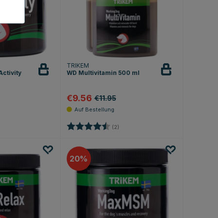
TRIKEM
ctivity
WD Multivitamin 500 ml
€9.56
€11.95
.0 von 5 Sternen
Bewertung:
4.5 von 5 Sternen
(2)
20