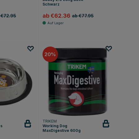
Schwarz
ab €62.36
 €72.95
ab €77.95
20
TRIKEM
us
Working Dog
MaxDigestive 600g