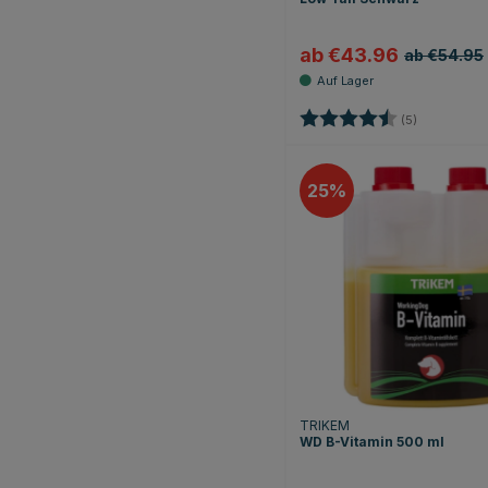
ab €43.96
ab €54.95
Bewertung:
4.6 von 5 
(5)
25
TRIKEM
WD B-Vitamin 500 ml