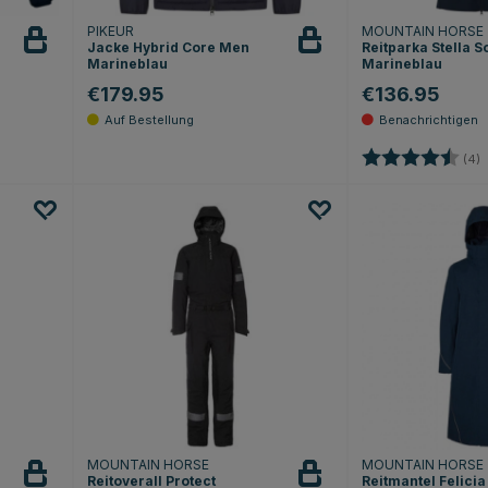
PIKEUR
MOUNTAIN HORSE
Jacke Hybrid Core Men
Reitparka Stella S
Marineblau
Marineblau
€179.95
€136.95
Sternen
Bewertung:
4
(4)
MOUNTAIN HORSE
MOUNTAIN HORSE
Reitoverall Protect
Reitmantel Felicia