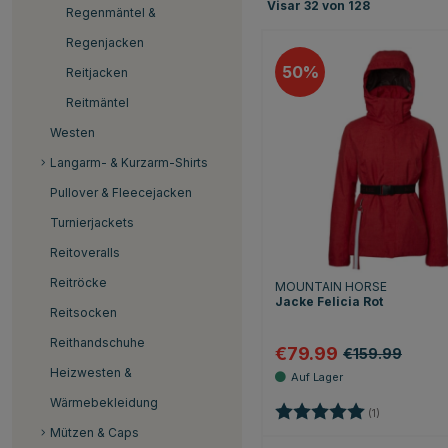
Visar
32
von
128
Regenmäntel &
Regenjacken
50
Reitjacken
Reitmäntel
Westen
Langarm- & Kurzarm-Shirts
Pullover & Fleecejacken
Turnierjackets
Reitoveralls
Reitröcke
MOUNTAIN HORSE
Jacke Felicia Rot
Reitsocken
Reithandschuhe
€79.99
€159.99
Heizwesten &
Wärmebekleidung
Bewertung:
5.0 von 5 S
(1)
Mützen & Caps