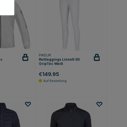
PIKEUR
ic
Reitleggings Linnett SD
GripTec Weiß
€149.95
4.6 von 5 Sternen