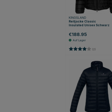
KINGSLAND
Reitjacke Classic
Insulated Unisex Schwarz
€188.95
Bewertung:
4.0 von 5 
(2)