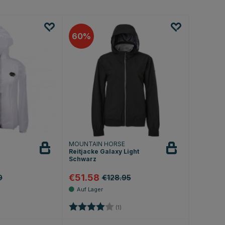
60
MOUNTAIN HORSE
Reitjacke Galaxy Light
Schwarz
€51.58
9
€128.95
.5 von 5 Sternen
Bewertung:
4.0 von 5 Sternen
(1)