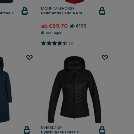
MOUNTAIN HORSE
oftshell
Reitmantel Felicia Rot
Beobachten
ab €59.70
ab €199
.8 von 5 Sternen
Bewertung:
4.5 von 5 Sternen
(2)
KINGSLAND
Hybridjacke Classic