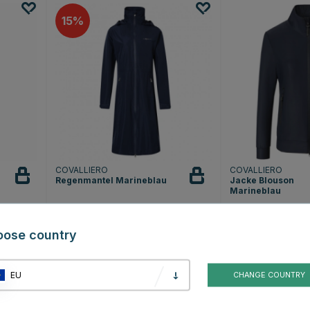
15
COVALLIERO
COVALLIERO
Regenmantel Marineblau
Jacke Blouson
Marineblau
€80.74
€64.99
€94.99
oose country
Bewertung:
4.2 von 5 Sternen
(9)
EU
CHANGE COUNTRY
25