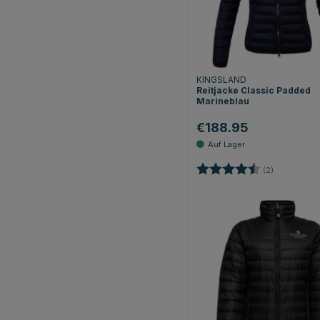
KINGSLAND
Reitjacke Classic Padded
Marineblau
€188.95
Bewertung:
4.5 von 5 
(2)