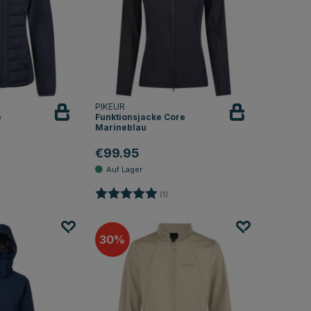
PIKEUR
e
Funktionsjacke Core
Marineblau
€99.95
Bewertung:
5.0 von 5 Sternen
(1)
30