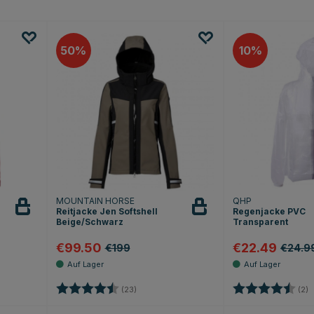
50
10
MOUNTAIN HORSE
QHP
Reitjacke Jen Softshell
Regenjacke PVC
Beige/Schwarz
Transparent
€99.50
€22.49
€199
€24.9
ternen
Bewertung:
4.4 von 5 Sternen
Bewertung:
4
(23)
(2)