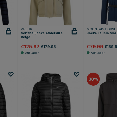
PIKEUR
MOUNTAIN HORSE
Softshelljacke Athleisure
Jacke Felicia Mar
Beige
€125.97
€79.99
€179.95
€159.
Sternen
30