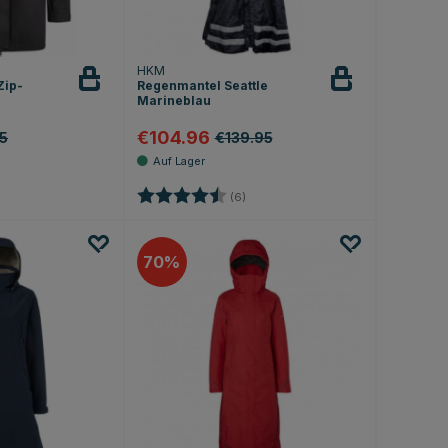
HKM
Zip-
Regenmantel Seattle
Marineblau
€104.96
5
€139.95
Bewertung:
4.5 von 5 Sternen
(6)
70