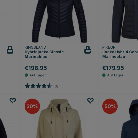
KINGSLAND
PIKEUR
Hybridjacke Classic
Jacke Hybrid Cor
Marineblau
Marineblau
€198.95
€179.95
Sternen
Bewertung:
4.5 von 5 Sternen
(6)
30
50