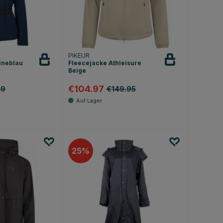
PIKEUR
ineblau
Fleecejacke Athleisure
Beige
€104.97
99
€149.95
25