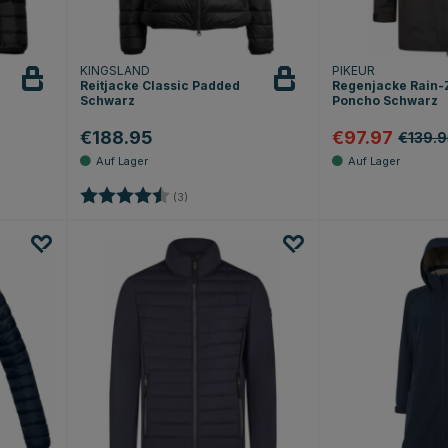
KINGSLAND
PIKEUR
Reitjacke Classic Padded
Regenjacke Rain-
Schwarz
Poncho Schwarz
€188.95
€97.97
€139.9
Sternen
Bewertung:
4.7 von 5 Sternen
(3)