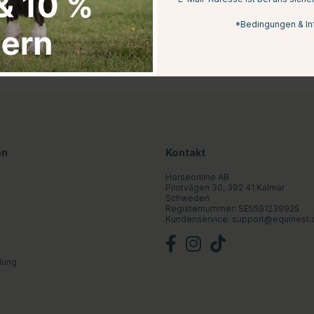
*Bedingungen & In
en
Kontakt
Horseonline AB
Pilotvägen 30, 392 41 Kalmar
Schweden
Registernummer: SE5591239925
Kundenservice:
support@equinest.
lung