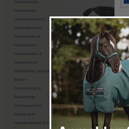
Hundebürsten
Hundeleinen
Hundehalsband &
Contin
Hundegeschirre
Hundebetten &
Hundekissen
Hundedecken &
DOGMAN
Hundemäntel
Autogurt für Hunde
Reflektoren, Lampen &
€14.99
Blinker
Hundesnacks &
Bewertung:
2.0 von 5 S
(1)
Kauknochen
Hundeapotheke
Hundenäpfe
Hundekotbeutel & Zubehör