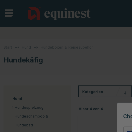
Start
Hund
Hundeboxen & Reisezubehör
Hundekäfig
Kategorien
Hund
Hundespielzeug
Visar
4
von
4
Ch
Hundeschampoo &
Hundebad