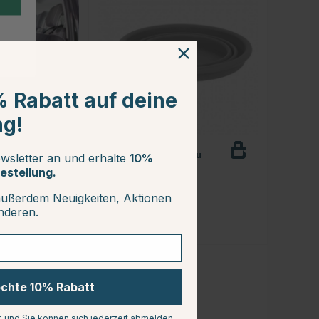
% Rabatt auf deine
ng!
DOGMAN
5x160
Reiseschale Sara Grau
wsletter an und erhalte
10%
Beobachten
estellung.
ab €8.99
außerdem Neuigkeiten, Aktionen
anderen.
öchte 10% Rabatt
r, und Sie können sich jederzeit abmelden.