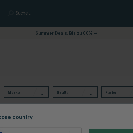
Summer Deals: Bis zu 60%
→
Marke
Größe
Farbe
oose country