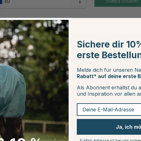
EU
CHANGE COUNTRY
ue to equinest.de
Sichere dir 10
erste Bestellu
DOGMAN
TRIXIE
Splashproof Napf Soft
Autositzschutz 14
Melde dich für unseren Ne
Beobachten
Sara Grau 470ml
cm Schwarz
Rabatt* auf deine erste B
€9.99
€26.99
Als Abonnent erhältst du 
und Inspiration vor allen 
ternen
Deine E-Mail-Adresse
Ja, ich m
E-Mail-Adresse ist bei uns siche