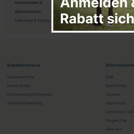
Hundeboxen &
Reisezubehör
Fellpflege & Styling
Kundenservice
Information
Kundenservice
AGB
Meine Seiten
Black Friday
Rücksendung Information
Cookies
Widerrufsbelehrung
Impressum
Lieferung & Zah
Singles Day
Über uns