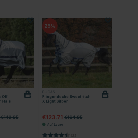
25
BUCAS
 Off
Fliegendecke Sweet-itch
 Hals
X Light Silber
€123.71
 €142.95
€164.95
4.4 von 5 Sternen
Bewertung:
4.5 von 5 Sternen
(22)