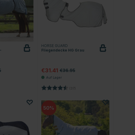
HORSE GUARD
-
Fliegendecke HG Grau
€31.41
5
€36.95
.0 von 5 Sternen
Bewertung:
4.5 von 5 Sternen
(37)
50