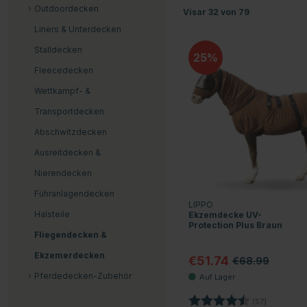
Outdoordecken
Visar
32
von
79
Liners & Unterdecken
Stalldecken
25
Fleecedecken
Wettkampf- &
Transportdecken
Abschwitzdecken
Ausreitdecken &
Nierendecken
Führanlagendecken
LIPPO
Halsteile
Ekzemdecke UV-
Protection Plus Braun
Fliegendecken &
Ekzemerdecken
€51.74
€68.99
Pferdedecken-Zubehör
Bewertung:
4.4 von 5
(57)