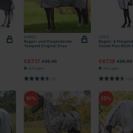
SHIRES
LIPPO
Regen- und Fliegendecke
Regen- & Fliegen
Tempest Original Grau
Combi Plus 600D 
€67.17
€67.19
€95.95
€95.99
Sternen
Bewertung:
4.5 von 5 Sternen
Bewertung:
(2)
(20)
10
25