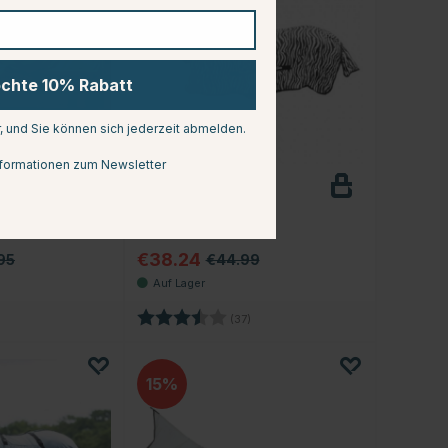
öchte 10% Rabatt
r, und Sie können sich jederzeit abmelden.
formationen zum Newsletter
COVALLIERO
go Bug
Fliegendecke RugBe
Zebra
r
€38.24
95
€44.99
Bewertung:
3.9 von 5 Sternen
(37)
15