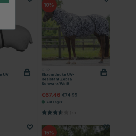
10
QHP
e UV
Ekzemdecke UV-
Resistant Zebra
Schwarz/Weiß
€67.46
€74.95
3.3 von 5 Sternen
Bewertung:
3.5 von 5 Sternen
(19)
15