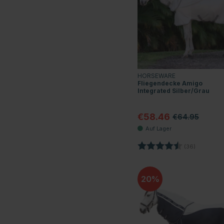
HORSEWARE
Fliegendecke Amigo
Integrated Silber/Grau
€58.46
€64.95
Bewertung:
4.2 von 5
(36)
20