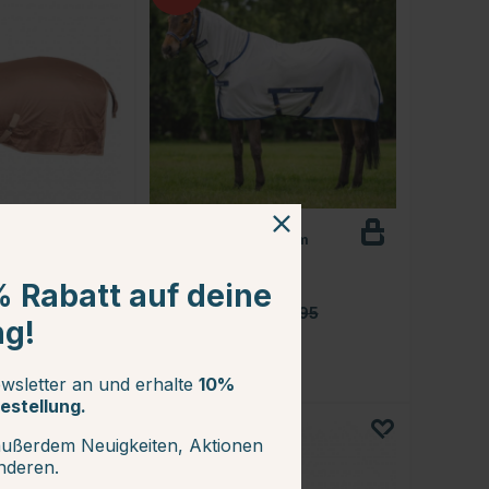
BUCAS
Fliegendecke Freedom
e Basic
Silber
% Rabatt auf deine
ab €61.16
ab €71.95
ng!
3.4 von 5 Sternen
Bewertung:
4.8 von 5 Sternen
(13)
wsletter an und erhalte
10%
estellung.
außerdem Neuigkeiten, Aktionen
15
anderen.