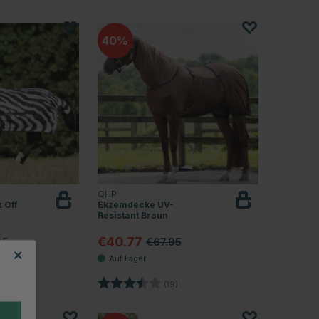
40
QHP
 Off
Ekzemdecke UV-
Resistant Braun
€40.77
95
€67.95
4.5 von 5 Sternen
Bewertung:
3.5 von 5 Sternen
(19)