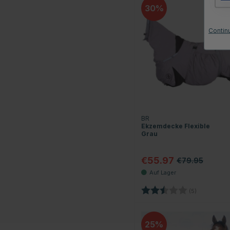
30
Contin
BR
Ekzemdecke Flexible
Grau
€55.97
€79.95
Bewertung:
2.8 von 5 
(5)
25