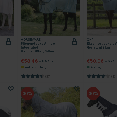
HORSEWARE
QHP
Fliegendecke Amigo
Ekzemerdecke UV
Integrated
Resistant Blau
Hellblau/Blau/Silber
€58.46
€50.96
€64.95
€67.9
 Sternen
Bewertung:
4.2 von 5 Sternen
Bewertung:
4
(37)
(4)
30
30