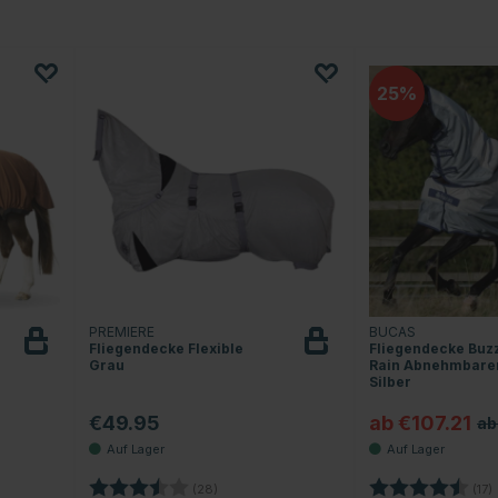
25
PREMIERE
BUCAS
Fliegendecke Flexible
Fliegendecke Buzz
Grau
Rain Abnehmbarer
Silber
€49.95
ab €107.21
ab
 Sternen
Bewertung:
3.8 von 5 Sternen
Bewertung:
(28)
(17)