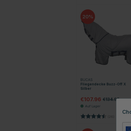
20
BUCAS
Fliegendecke Buzz-Off X
Silber
€107.96
€134.95
Ch
Bewertung:
4.4 von 5
(26)