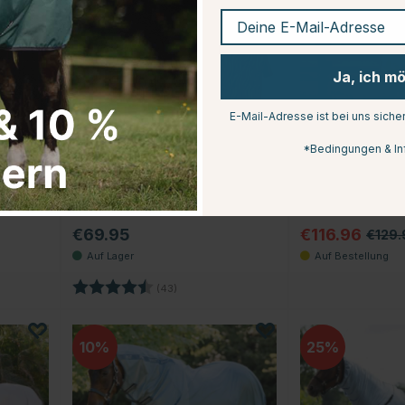
Deine E-Mail-Adresse
Ja, ich m
E-Mail-Adresse ist bei uns siche
*Bedingungen & In
PREMIERE
HORSEWARE
Regen- & Fliegen-Decke
Fliegendecke Ami
mit Hals Zebra 3 in 1
Rug XL Plus
Schwarz/Weiß
Silber/Grau/Silbe
€69.95
€116.96
€129.
Sternen
Bewertung:
4.1 von 5 Sternen
(43)
10
25