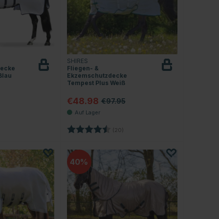
SHIRES
decke
Fliegen- &
Blau
Ekzemschutzdecke
Tempest Plus Weiß
€48.98
€97.95
4.3 von 5 Sternen
Bewertung:
4.3 von 5 Sternen
(20)
40