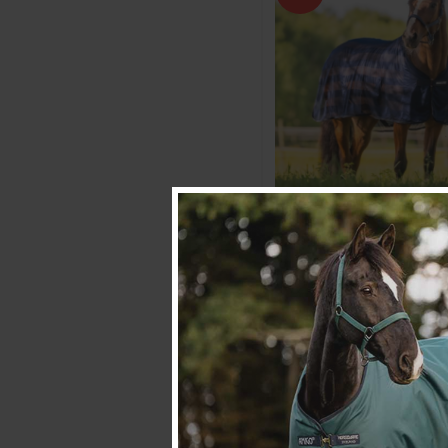
HANSBO SPORT
Vliegendeke HS Mesh
Marineblau
€27.71
€36.95
Bewertung:
4.5 von 5 
(8)