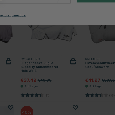
25
30
ue to equinest.de
COVALLIERO
PREMIERE
Fliegendecke RugBe
Ekzemschutzdeck
SuperFly Abnehmbarer
Grau/Schwarz
Hals Weiß
€37.49
€41.97
€49.99
€59.95
Sternen
Bewertung:
4.2 von 5 Sternen
Bewertung:
(21)
(35)
40