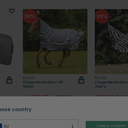
30
25
BUCAS
BUCAS
Fliegendecke Buzz Off
Fliegendecke Buzz
Silber
Zebra
ab €76.27
€101.21
ab €108.95
€134.
oose country
 Sternen
Bewertung:
4.5 von 5 Sternen
Bewertung:
(54)
(51)
EU
CHANGE COUNTRY