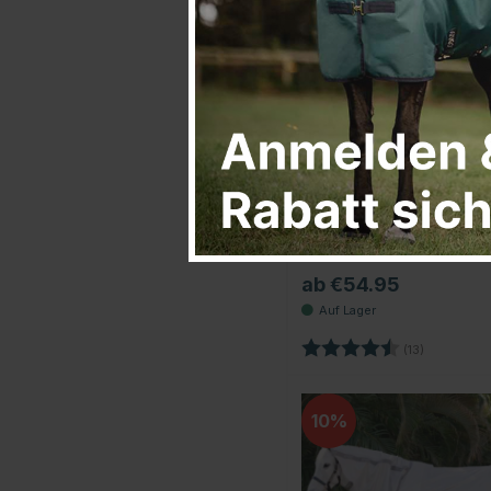
PREMIERE
Fliegendecke Combo
Leopard
ab €54.95
Bewertung:
4.3 von 5 
(13)
10