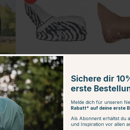
BUCAS
PREMIERE
Fliegendecke Buzz-Off
Fliegen- und
Rain Zebra Abnehmbarer
Ekzemschutzdeck
Hals
Beige
Sichere dir 10
ab €86.39
€39.95
ab €143.99
erste Bestellu
Sternen
Bewertung:
4.6 von 5 Sternen
Bewertung:
(12)
(18)
Melde dich für unseren Ne
Rabatt* auf deine erste B
Als Abonnent erhältst du 
10
und Inspiration vor allen 