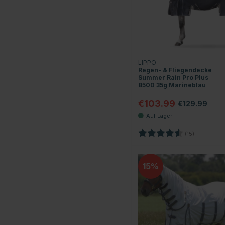
LIPPO
Regen- & Fliegendecke
Summer Rain Pro Plus
850D 35g Marineblau
€103.99
€129.99
Bewertung:
4.4 von 5 
(15)
15