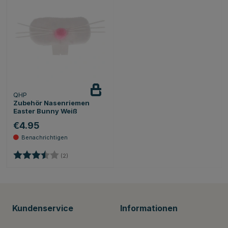
QHP
Beobachten
Zubehör Nasenriemen
Easter Bunny Weiß
€4.95
Bewertung:
3.5 von 5 Sternen
(2)
Kundenservice
Informationen