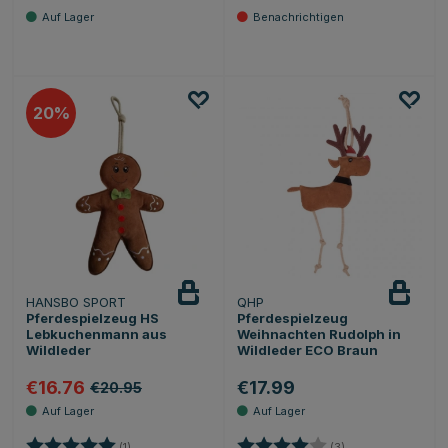
20
HANSBO SPORT
QHP
Pferdespielzeug HS
Pferdespielzeug
Lebkuchenmann aus
Weihnachten Rudolph in
Wildleder
Wildleder ECO Braun
€16.76
€17.99
€20.95
Bewertung:
5.0 von 5 Sternen
Bewertung:
4.0 von 5 Sternen
(1)
(3)