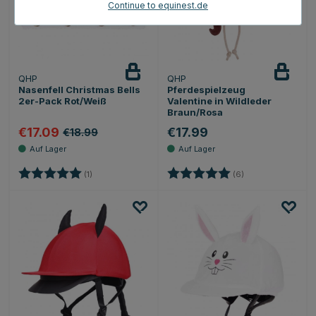
Continue to equinest.de
QHP
QHP
Nasenfell Christmas Bells
Pferdespielzeug
2er-Pack Rot/Weiß
Valentine in Wildleder
Braun/Rosa
€17.09
€17.99
€18.99
Bewertung:
5.0 von 5 Sternen
Bewertung:
5.0 von 5 Sternen
(1)
(6)