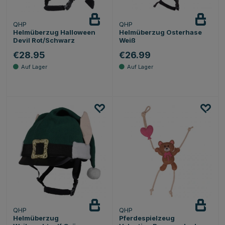
QHP
QHP
Helmüberzug Halloween
Helmüberzug Osterhase
Devil Rot/Schwarz
Weiß
€28.95
€26.99
QHP
QHP
Helmüberzug
Pferdespielzeug