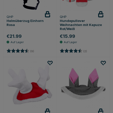
QHP
QHP
Helmüberzug Einhorn
Hundepullover
Rosa
Weihnachten mit Kapuze
Rot/Weiß
€21.99
€15.99
Bewertung:
4.9 von 5 Sternen
Bewertung:
4.5 von 5 Sternen
(9)
(2)