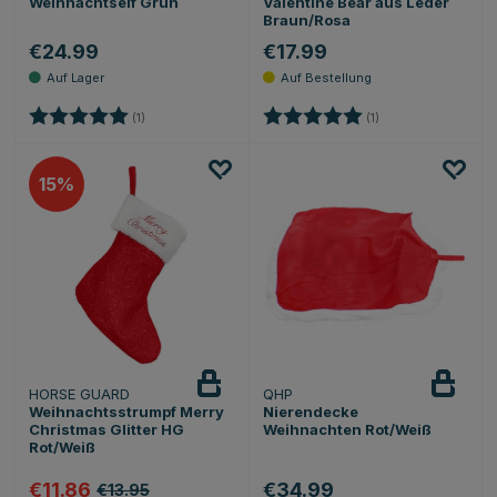
Weihnachtself Grün
Valentine Bear aus Leder
Braun/Rosa
€24.99
€17.99
Bewertung:
5.0 von 5 Sternen
Bewertung:
5.0 von 5 Sternen
(1)
(1)
15
HORSE GUARD
QHP
Beobachten
Weihnachtsstrumpf Merry
Nierendecke
Christmas Glitter HG
Weihnachten Rot/Weiß
Rot/Weiß
€11.86
€34.99
€13.95