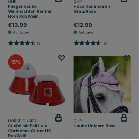
QHP
QHP
Fliegenhaube
Huva Kaninohren
Weihnachten Rentier
Grau/Rosa
Horn Rot/Weiß
€13.99
€12.99
Bewertung:
4.8 von 5 Sternen
Bewertung:
4.6 von 5 Sterne
(5)
(8)
15
HORSE GUARD
QHP
Beobachten
Stiefel mit Fell Lulu
Haube Unicorn Rosa
Christmas Glitter HG
Rot/Weiß