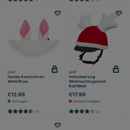
QHP
QHP
Beobachten
Haube Kaninohren
Helmüberzug
Weiß/Rosa
Weihnachtsgeweih
Rot/Weiß
€12.99
€17.99
Bewertung:
4.6 von 5 Sternen
Bewertung:
4.0 von 5 Sternen
(8)
(2)