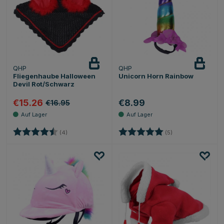
QHP
QHP
Fliegenhaube Halloween
Unicorn Horn Rainbow
Devil Rot/Schwarz
€15.26
€8.99
€16.95
Bewertung:
4.5 von 5 Sternen
Bewertung:
5.0 von 5 Sternen
(4)
(5)