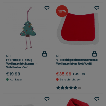
10
QHP
QHP
Beobachten
Pferdespielzeug
Vielseitigkeitsschabracke
Weihnachtsbaum in
Weihnachten Rot/Weiß
Wildleder Grün
€19.99
€35.99
€39.99
Bewertung:
5.0 von 5 Sternen
(1)