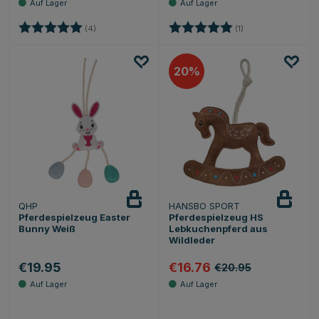
Bewertung:
5.0 von 5 Sternen
Bewertung:
5.0 von 5 Sternen
(4)
(1)
20
QHP
HANSBO SPORT
Pferdespielzeug Easter
Pferdespielzeug HS
Bunny Weiß
Lebkuchenpferd aus
Wildleder
€19.95
€16.76
€20.95