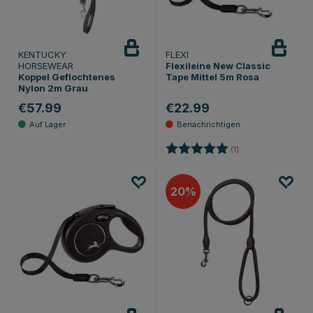
KENTUCKY
FLEXI
Beobachten
HORSEWEAR
Flexileine New Classic
Koppel Geflochtenes
Tape Mittel 5m Rosa
Nylon 2m Grau
€57.99
€22.99
Bewertung:
5.0 von 5 Sternen
(1)
20