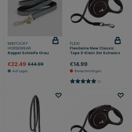
KENTUCKY
FLEXI
Beobachten
HORSEWEAR
Flexileine New Classic
Koppel Schleife Grau
Tape X-Klein 3m Schwarz
€22.49
€14.99
€44.99
Bewertung:
5.0 von 5 Sternen
(1)