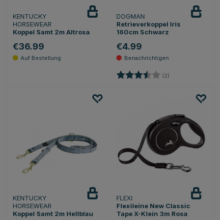
KENTUCKY
DOGMAN
Beobachten
HORSEWEAR
Retrieverkoppel Iris
Koppel Samt 2m Altrosa
160cm Schwarz
€36.99
€4.99
Bewertung:
3.5 von 5 Sternen
(2)
KENTUCKY
FLEXI
Beobachten
HORSEWEAR
Flexileine New Classic
Koppel Samt 2m Hellblau
Tape X-Klein 3m Rosa