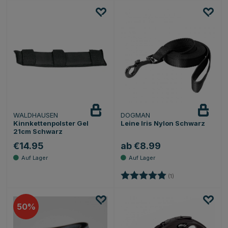
WALDHAUSEN
DOGMAN
Kinnkettenpolster Gel
Leine Iris Nylon Schwarz
21cm Schwarz
€14.95
ab €8.99
Bewertung:
5.0 von 5 Sternen
(1)
50