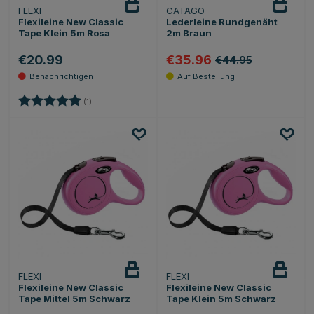
FLEXI
CATAGO
Beobachten
Flexileine New Classic
Lederleine Rundgenäht
Tape Klein 5m Rosa
2m Braun
€20.99
€35.96
€44.95
Bewertung:
5.0 von 5 Sternen
(1)
FLEXI
FLEXI
Beobachten
Flexileine New Classic
Flexileine New Classic
Tape Mittel 5m Schwarz
Tape Klein 5m Schwarz