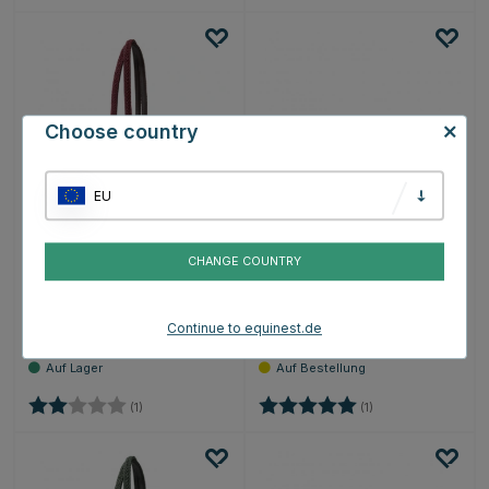
Choose country
EU
KENTUCKY
KENTUCKY
CHANGE COUNTRY
HORSEWEAR
HORSEWEAR
Koppel Geflochtenes
Koppel Samt 2m
Nylon 2m Weinrot
Smaragdgrün
Continue to equinest.de
€57.99
€36.99
Bewertung:
2.0 von 5 Sternen
Bewertung:
5.0 von 5 Sternen
(1)
(1)