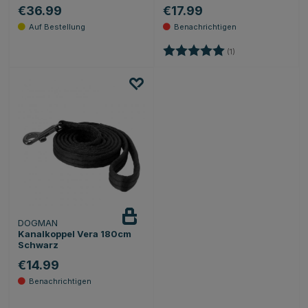
€36.99
€17.99
Bewertung:
5.0 von 5 Sternen
(1)
DOGMAN
Beobachten
Kanalkoppel Vera 180cm
Schwarz
€14.99