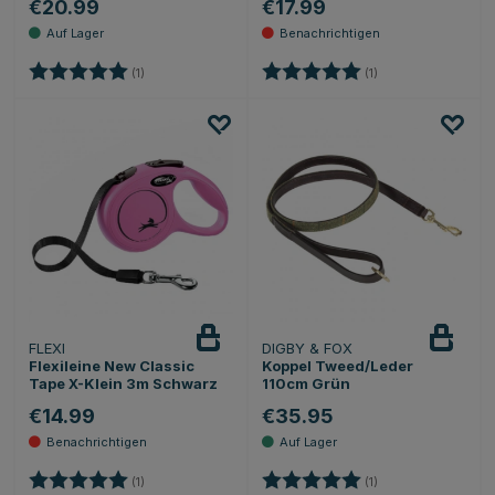
€20.99
€17.99
Bewertung:
5.0 von 5 Sternen
Bewertung:
5.0 von 5 Sternen
(1)
(1)
FLEXI
DIGBY & FOX
Beobachten
Flexileine New Classic
Koppel Tweed/Leder
Tape X-Klein 3m Schwarz
110cm Grün
€14.99
€35.95
Bewertung:
5.0 von 5 Sternen
Bewertung:
5.0 von 5 Sternen
(1)
(1)