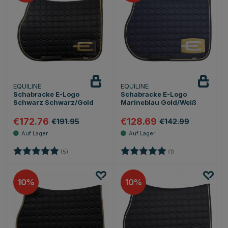
EQUILINE
EQUILINE
Schabracke E-Logo
Schabracke E-Logo
Schwarz Schwarz/Gold
Marineblau Gold/Weiß
€172.76
€128.69
€191.95
€142.99
Bewertung:
5.0 von 5 Sternen
Bewertung:
5.0 von 5 Sternen
(5)
(1)
10
10