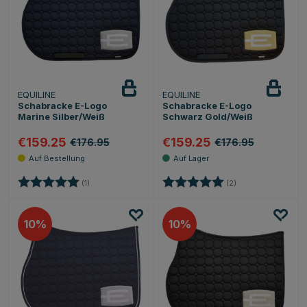
EQUILINE
EQUILINE
Schabracke E-Logo
Schabracke E-Logo
Marine Silber/Weiß
Schwarz Gold/Weiß
€159.25
€159.25
€176.95
€176.95
Bewertung:
5.0 von 5 Sternen
Bewertung:
5.0 von 5 Sternen
(1)
(2)
10
10