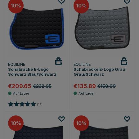
10
10
EQUILINE
EQUILINE
Schabracke E-Logo
Schabracke E-Logo Grau
Schwarz Blau/Schwarz
Grau/Schwarz
€209.65
€135.89
€232.95
€150.99
Bewertung:
5.0 von 5 Sternen
(17)
10
10