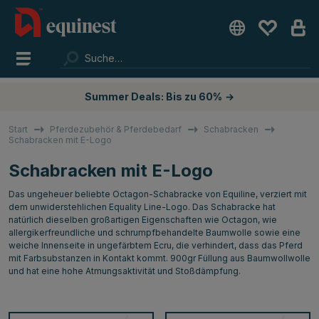
Summer Deals: Bis zu 60%
→
Start
Pferdezubehör & Pferdebedarf
Schabracken
Schabracken mit E-Logo
Schabracken mit E-Logo
Das ungeheuer beliebte Octagon-Schabracke von Equiline, verziert mit
dem unwiderstehlichen Equality Line-Logo. Das Schabracke hat
natürlich dieselben großartigen Eigenschaften wie Octagon, wie
allergikerfreundliche und schrumpfbehandelte Baumwolle sowie eine
weiche Innenseite in ungefärbtem Ecru, die verhindert, dass das Pferd
mit Farbsubstanzen in Kontakt kommt. 900gr Füllung aus Baumwollwolle
und hat eine hohe Atmungsaktivität und Stoßdämpfung.