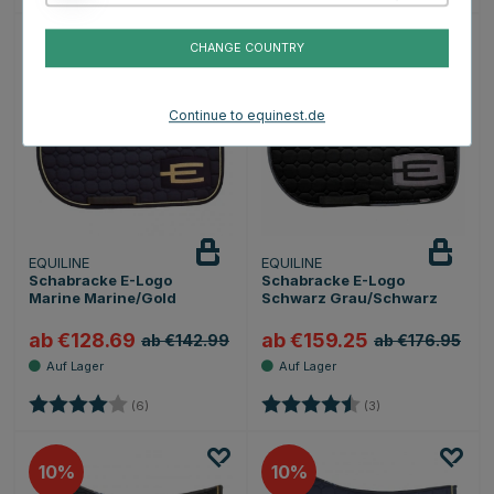
CHANGE COUNTRY
10
10
Continue to equinest.de
EQUILINE
EQUILINE
Schabracke E-Logo
Schabracke E-Logo
Marine Marine/Gold
Schwarz Grau/Schwarz
ab €128.69
ab €159.25
ab €142.99
ab €176.95
Bewertung:
4.0 von 5 Sternen
Bewertung:
4.3 von 5 Sternen
(6)
(3)
10
10