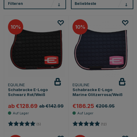
Filteren
Beliebteste
10
10
EQUILINE
EQUILINE
Schabracke E-Logo
Schabracke E-Logo
Schwarz Rot/Weiß
Marine Glitzerrosa/Weiß
ab €128.69
€186.25
ab €142.99
€206.95
Bewertung:
5.0 von 5 Sternen
Bewertung:
5.0 von 5 Sterne
(5)
(12)