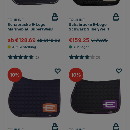
EQUILINE
EQUILINE
Schabracke E-Logo
Schabracke E-Logo
Marineblau Silber/Weiß
Schwarz Silber/Weiß
ab €128.69
€159.25
ab €142.99
€176.95
Bewertung:
5.0 von 5 Sternen
Bewertung:
4.0 von 5 Sternen
(2)
(3)
10
10
EQUILINE
EQUILINE