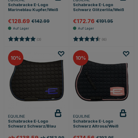
Schabracke E-Logo
Schabracke E-Logo
Marineblau Kupfer/Weiß
Schwarz Glitzerlila/Weiß
€128.69
€172.76
€142.99
€191.95
Bewertung:
5.0 von 5 Sternen
Bewertung:
4.8 von 5 Sterne
(3)
(6)
10
10
EQUILINE
EQUILINE
Schabracke E-Logo
Schabracke E-Logo
Schwarz Schwarz/Blau
Schwarz Altrosa/Weiß
ab €138.59
€174.56
ab €153.99
€193.95