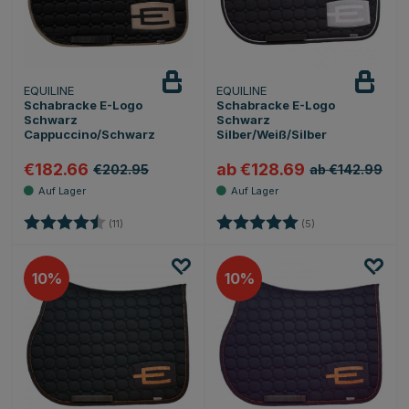
EQUILINE
EQUILINE
Schabracke E-Logo
Schabracke E-Logo
Schwarz
Schwarz
Cappuccino/Schwarz
Silber/Weiß/Silber
€182.66
ab €128.69
€202.95
ab €142.99
Bewertung:
4.9 von 5 Sternen
Bewertung:
5.0 von 5 Sternen
(11)
(5)
10
10