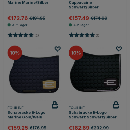
Marine Marine/Silber
Cappuccino
Schwarz/Silber
€172.76
€157.49
€191.95
€174.99
Bewertung:
5.0 von 5 Sternen
Bewertung:
5.0 von 5 Sternen
(2)
(1)
10
10
EQUILINE
EQUILINE
Schabracke E-Logo
Schabracke E-Logo
Marine Gold/Weiß
Schwarz Schwarz/Silber
€159.25
€182.69
€176.95
€202.99