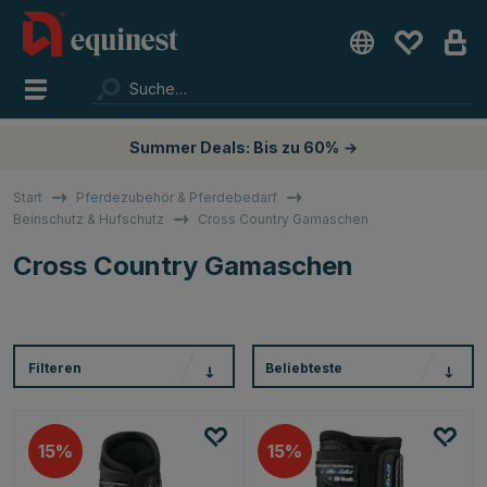
Summer Deals: Bis zu 60%
→
Start
Pferdezubehör & Pferdebedarf
Beinschutz & Hufschutz
Cross Country Gamaschen
Cross Country Gamaschen
Filteren
Beliebteste
15
15