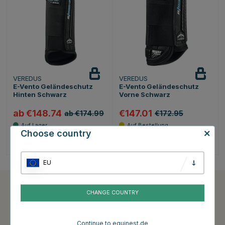
VEREDUS
VEREDUS
E-Vento Geländeschutz
E-Vento Geländeschutz
Hinten Schwarz
Vorne Schwarz
ab €148.74
€147.01
ab €174.99
€172.95
Choose country
Bewertung:
5.0 von 5 Sternen
(1)
EU
CHANGE COUNTRY
Kundenservice
Informationen
Kundenservice
AGB
Continue to equinest.de