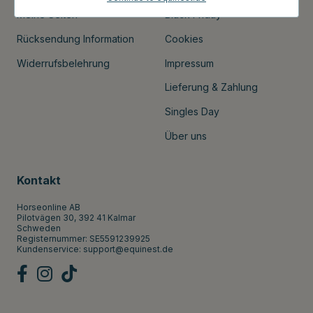
Meine Seiten
Black Friday
Rücksendung Information
Cookies
Widerrufsbelehrung
Impressum
Lieferung & Zahlung
Singles Day
Über uns
Kontakt
Horseonline AB
Pilotvägen 30, 392 41 Kalmar
Schweden
Registernummer: SE5591239925
Kundenservice:
support@equinest.de