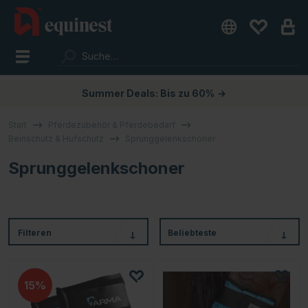
Summer Deals: Bis zu 60%
→
Start
Pferdezubehör & Pferdebedarf
Beinschutz & Hufschutz
Sprunggelenkschoner
Sprunggelenkschoner
Filteren
Beliebteste
15