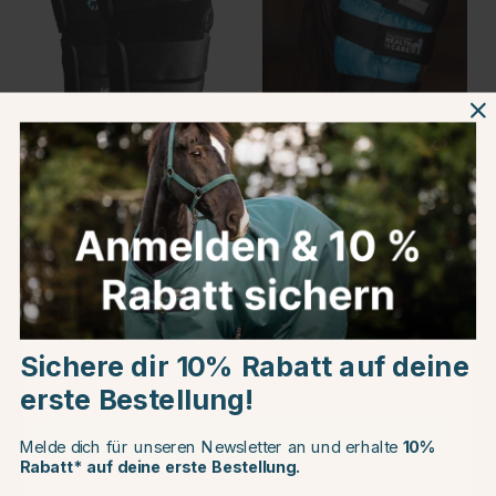
ARMA
WALDHAUSEN
Gamaschen Hot/Cold
HEALTH + CARE
Joint Relief Schwarz
Sprunggelenks
Kühlgamasche Cooling
Gel Blau Full
€50.96
€44.95
€59.95
Choose country
Bewertung:
4.1 von 5 Sternen
(7)
Sichere dir 10% Rabatt auf deine
EU
erste Bestellung!
CHANGE COUNTRY
Melde dich für unseren Newsletter an und erhalte
10%
Kundenservice
Informationen
Rabatt* auf deine erste Bestellung.