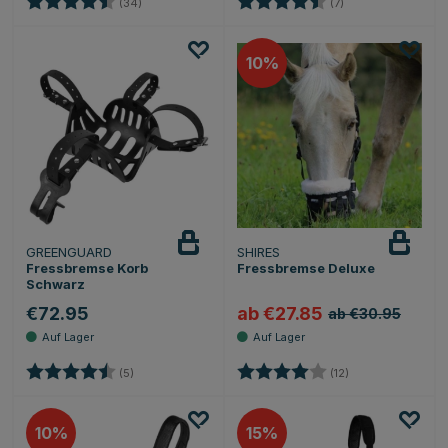
(34)
(7)
10
GREENGUARD
SHIRES
Fressbremse Korb
Fressbremse Deluxe
Schwarz
€72.95
ab €27.85
ab €30.95
Bewertung:
4.8 von 5 Sternen
Bewertung:
4.0 von 5 Sterne
(5)
(12)
10
15