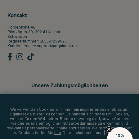
Kontakt
Horseonline AB
Pilotvägen 30, 392 41 Kalmar
Schweden
Registernummer: SE5591239925
Kundenservice:
support@equinest.de
Unsere Zahlungsmöglichkeiten
Wir verwenden Cookies, um Ihnen ein inspirierendes Erlebnis auf
Equinest.de bieten zu können. Es handelt sich dabei um Cookies,
welche für den Webseiten-Betrieb notwenig sind, sowie Cookies
welche es uns ermöglichen Nutzerbedürfnisse zu erkennen und
relevante / personalisierte Inhalte anzuzeigen. Weitere Informationen
zu Cookies finden Sie
hier
.
Datenschutzerklärung
|
Impressum
10%