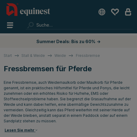
Summer Deals: Bis zu 60%
→
Start
Stall & Weide
Weide
Fressbremse
Fressbremsen für Pferde
Eine Fressbremse, auch Weidemaulkorb oder Maulkorb für Pferde
genannt, ist ein praktisches Hilfsmittel für Pferde und Ponys, die leicht
zunehmen oder ein erhöhtes Risiko für Hufrehe, EMS oder
Stoffwechselprobleme haben. Sie begrenzt die Grasaufnahme auf der
Weide und kann dabei helfen, eine übermäßige Gewichtszunahme zu
vermeiden. Gleichzeitig kann das Pferd weiterhin mit seiner Herde auf
der Weide bleiben, anstatt separat in einem Paddock oder auf einem
Sandplatz stehen zu müssen.
Lesen Sie mehr