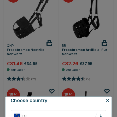
QHP
BR
Fressbremse Nostrils
Fressbremse Artificial Fur
Schwarz
Schwarz
€31.46
€32.26
€34.95
€37.95
Bewertung:
3.8 von 5 Sternen
Bewertung:
4.6 von 5 Sternen
(12)
(5)
15
15
Choose country
EU