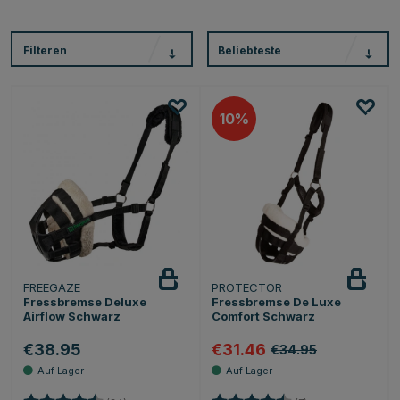
Filteren
Beliebteste
10
FREEGAZE
PROTECTOR
Fressbremse Deluxe
Fressbremse De Luxe
Airflow Schwarz
Comfort Schwarz
€38.95
€31.46
€34.95
Bewertung:
4.4 von 5 Sternen
Bewertung:
4.9 von 5 Sternen