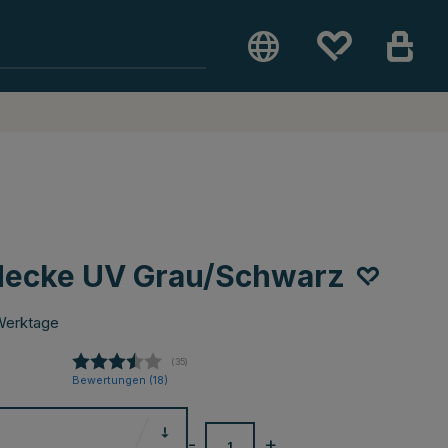
ecke UV Grau/Schwarz
Werktage
(
abgegebene bewertungen:
35
)
Bewertungen (
18
)
-
+