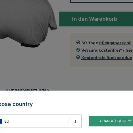
In den Warenkorb
60 Tage
Rückgaberecht
Versandkostenfrei*
über
Kostenfreie Rücksendu
Kundenbewertungen
oose country
etet effektiven Schutz vor UV-Strahlen und irritierenden Insekten. Dank
findliche Pferde, die zu Ekzemen neigen.
e helle, lichtreflektierende Farbe dafür sorgt, dass Ihr Pferd den ganzen
EU
CHANGE COUNTRY
tet maximalen Komfort und Bewegungsfreiheit.
 ihrem Platz gehalten. Ein Hals- und Bauchlatz sind im Lieferumfang