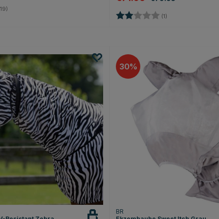
3.5 von 5 Sternen
19)
Bewertung:
2.0 von 5 Sternen
(1)
30
BR
-Resistant Zebra
Ekzemhaube Sweet Itch Grau