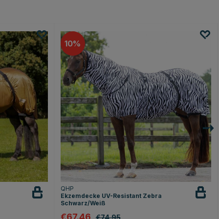
10
QHP
Ekzemdecke UV-Resistant Zebra
Schwarz/Weiß
€67.46
€74.95