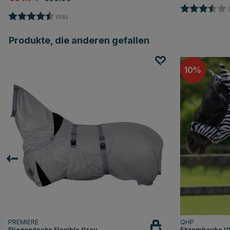
Bewertung:
(
Bewertung:
4.4 von 5 Sternen
(58)
Produkte, die anderen gefallen
10
PREMIERE
QHP
Fliegendecke Flexible Grau
Ekzemhaube UV