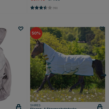
Bewertung:
3.5 von 5 Sternen
(19)
50
SHIRES
Fliegen- & Ekzemschutzdecke