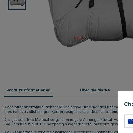
Produktinformationen
Über die Marke
Ch
Diese strapazierfähige, dehnbare und schnell trocknende Ekzemerdecke bi
ihres nahezu vollständigen Körperdesigns ist sie ideal für besonders emp
Das gut belüftete Material sorgt für eine gute Atmungsaktivität, während di
Tag über kühl bleibt. Die sorgfältig ausgearbeitete Passform gewährleis
Die Ekzemerdecke wird mit elastischen Gurten mit Kunststoff-Schnallen an