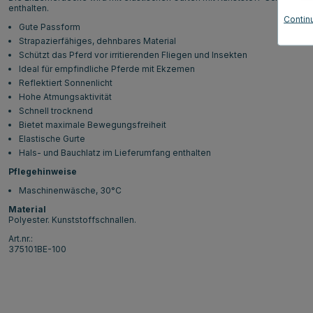
enthalten.
Contin
Gute Passform
Strapazierfähiges, dehnbares Material
Schützt das Pferd vor irritierenden Fliegen und Insekten
Ideal für empfindliche Pferde mit Ekzemen
Reflektiert Sonnenlicht
Hohe Atmungsaktivität
Schnell trocknend
Bietet maximale Bewegungsfreiheit
Elastische Gurte
Hals- und Bauchlatz im Lieferumfang enthalten
Pflegehinweise
Maschinenwäsche, 30°C
Material
Polyester. Kunststoffschnallen.
Art.nr.:
375101BE-100