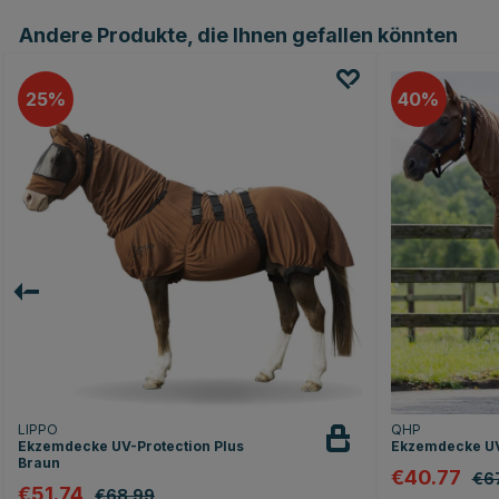
Andere Produkte, die Ihnen gefallen könnten
25
40
LIPPO
QHP
Ekzemdecke UV-Protection Plus
Ekzemdecke UV
Braun
€40.77
€6
€51.74
€68.99