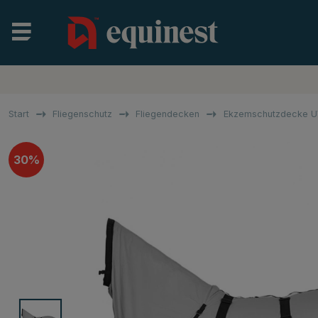
Start
Fliegenschutz
Fliegendecken
Ekzemschutzdecke U
30%