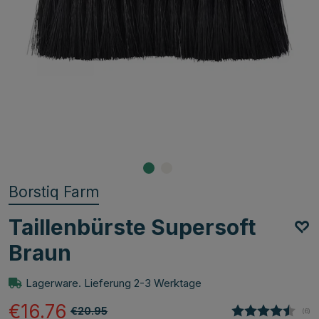
Borstiq Farm
Taillenbürste Supersoft
Braun
Lagerware. Lieferung 2-3 Werktage
€16.76
€20.95
(
abg
6
)