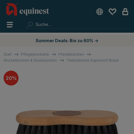
Summer Deals: Bis zu 60%
→
Start
Pflegeprodukte
Pferdebürsten
Wurzelbürsten & Staubbürsten
Taillenbürste Supersoft Braun
20