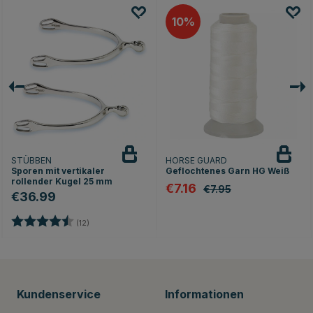
10
STÜBBEN
HORSE GUARD
Sporen mit vertikaler
Geflochtenes Garn HG Weiß
rollender Kugel 25 mm
€7.16
€7.95
€36.99
Bewertung:
4.4 von 5 Sternen
(12)
Kundenservice
Informationen