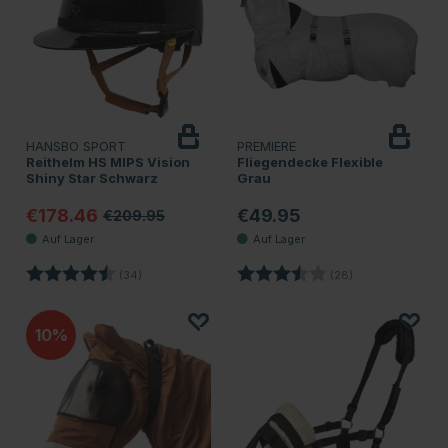
HANSBO SPORT
PREMIERE
Reithelm HS MIPS Vision
Fliegendecke Flexible
Shiny Star Schwarz
Grau
€178.46
€49.95
€209.95
Bewertung:
4.8 von 5 Sternen
Bewertung:
3.8 von 5 Stern
(34)
(28)
10