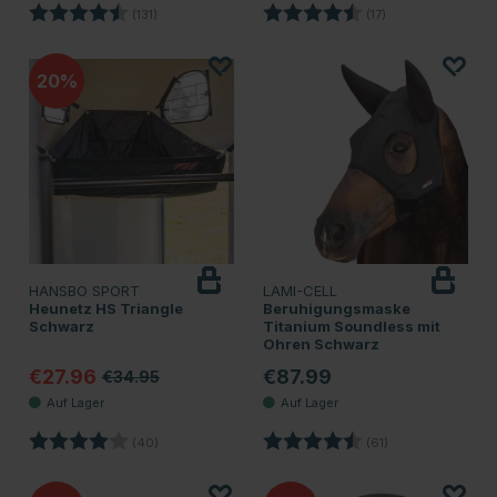
Bewertung:
4.5 von 5 Sternen
Bewertung:
4.4 von 5 Sterne
(131)
(17)
20
HANSBO SPORT
LAMI-CELL
Heunetz HS Triangle
Beruhigungsmaske
Schwarz
Titanium Soundless mit
Ohren Schwarz
€27.96
€87.99
€34.95
Bewertung:
4.0 von 5 Sternen
Bewertung:
4.6 von 5 Sterne
(40)
(61)