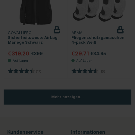
COVALLIERO
ARMA
Sicherheitsweste Airbag
Fliegenschutzgamaschen
Manege Schwarz
4-pack Weiß
€319.20
€29.71
€399
€34.95
Bewertung:
4.9 von 5 Sternen
Bewertung:
4.4 von 5 Sterne
(17)
(15)
Mehr anzeigen...
Kundenservice
Informationen