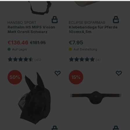
HANSBO SPORT
ECLIPSE BIOFARMAB
Reithelm HS MIPS Vision
Klebebandage für Pferde
Matt Granit Schwarz
10cmx4,5m
€136.46
€7.95
€181.95
Bewertung:
4.8 von 5 Sternen
Bewertung:
5.0 von 5 Sternen
(45)
(4)
50
15