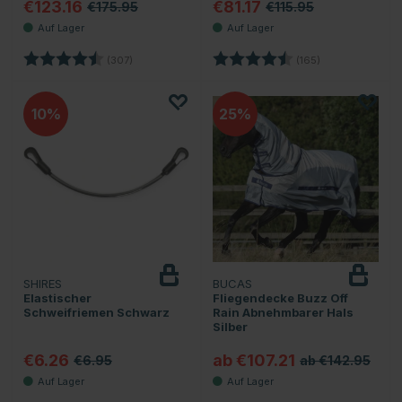
€123.16
€81.17
€175.95
€115.95
Bewertung:
4.4 von 5 Sternen
Bewertung:
4.6 von 5 Stern
(307)
(165)
10
25
SHIRES
BUCAS
Elastischer
Fliegendecke Buzz Off
Schweifriemen Schwarz
Rain Abnehmbarer Hals
Silber
€6.26
ab €107.21
€6.95
ab €142.95