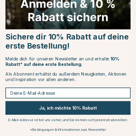
Choose country
Sichere dir 10% Rabatt auf deine
EU
erste Bestellung!
SHIRES
BUCAS
Fliegenmaske Sun Shade
Fliegendecke Buzz Off
with Ears & Nose Weiß
Silber
CHANGE COUNTRY
Melde dich für unseren Newsletter an und erhalte
10%
Rabatt* auf deine erste Bestellung.
€39.06
ab €76.27
€45.95
ab €108.95
Als Abonnent erhältst du außerdem Neuigkeiten, Aktionen
Continue to equinest.de
und Inspiration vor allen anderen.
Bewertung:
4.8 von 5 Sternen
Bewertung:
4.5 von 5 Stern
(8)
(54)
Deine E-Mail-Adresse
25
Ja, ich möchte 10% Rabatt
E-Mail-Adresse ist bei uns sicher, und Sie können sich jederzeit abmelden.
*Bedingungen & Informationen zum Newsletter