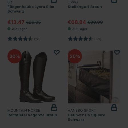
BR
LIPPO
Fliegenhaube Lycra Slim
Stollengurt Braun
Schwarz
€13.47
€68.84
€26.95
€80.99
Bewertung:
4.8 von 5 Sternen
Bewertung:
4.7 von 5 Stern
(20)
(90)
30
20
MOUNTAIN HORSE
HANSBO SPORT
Reitstiefel Veganza Braun
Heunetz HS Square
Schwarz