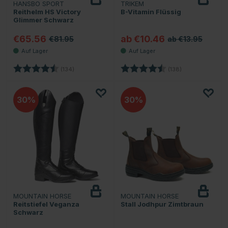
HANSBO SPORT
TRIKEM
Reithelm HS Victory
B-Vitamin Flüssig
Glimmer Schwarz
€65.56
ab €10.46
€81.95
ab €13.95
Bewertung:
4.6 von 5 Sternen
Bewertung:
4.7 von 5 Stern
(134)
(138)
30
30
MOUNTAIN HORSE
MOUNTAIN HORSE
Reitstiefel Veganza
Stall Jodhpur Zimtbraun
Schwarz