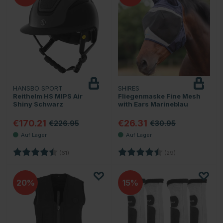
HANSBO SPORT
SHIRES
Reithelm HS MIPS Air
Fliegenmaske Fine Mesh
Shiny Schwarz
with Ears Marineblau
€170.21
€26.31
€226.95
€30.95
Bewertung:
4.8 von 5 Sternen
Bewertung:
4.9 von 5 Stern
(61)
(29)
20
15