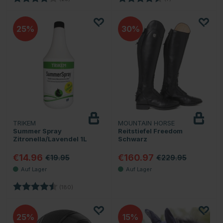
25
30
TRIKEM
MOUNTAIN HORSE
Summer Spray
Reitstiefel Freedom
Zitronella/Lavendel 1L
Schwarz
€14.96
€160.97
€19.95
€229.95
Bewertung:
4.4 von 5 Sternen
(180)
25
15