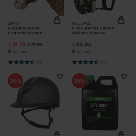
LIPPO
FREEGAZE
Ekzemhaube UV-
Fressbremse Deluxe
Protection Braun
Airflow Schwarz
€19.79
€38.95
€21.99
Bewertung:
4.2 von 5 Sternen
Bewertung:
4.4 von 5 Stern
(33)
(34)
20
25