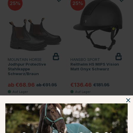
25
25
MOUNTAIN HORSE
HANSBO SPORT
Jodhpur Protective
Reithelm HS MIPS Vision
Stahlkappe
Matt Onyx Schwarz
Schwarz/Braun
ab €68.96
€136.46
ab €91.95
€181.95
Bewertung:
4.6 von 5 Sternen
Bewertung:
4.7 von 5 Stern
(199)
(78)
15
30