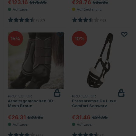
€123.16
€28.76
€175.95
€35.95
Bewertung:
4.4 von 5 Sternen
Bewertung:
3.4 von 5 Sterne
(307)
(12)
15
10
PROTECTOR
PROTECTOR
Arbeitsgamaschen 3D-
Fressbremse De Luxe
Mesh Braun
Comfort Schwarz
€26.31
€31.46
€30.95
€34.95
Bewertung:
4.0 von 5 Sternen
Bewertung:
4.9 von 5 Sternen
(25)
(7)