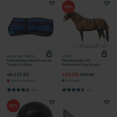
10
BACK ON TRACK
LIPPO
Beobachten
Kühlmantel Hund Cool on
Ekzemdecke UV-
Track 2.0 Blau
Protection Plus Braun
ab €21.95
€62.09
€68.99
Bewertung:
4.8 von 5 Sternen
Bewertung:
4.4 von 5 Stern
(64)
(56)
15