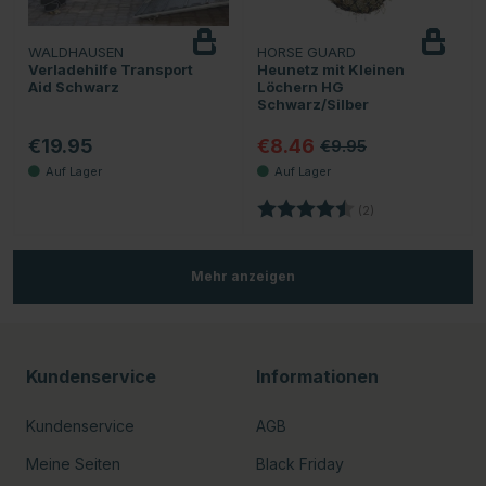
WALDHAUSEN
HORSE GUARD
Verladehilfe Transport
Heunetz mit Kleinen
Aid Schwarz
Löchern HG
Schwarz/Silber
€19.95
€8.46
€9.95
Bewertung:
4.5 von 5 Sternen
(2)
Mehr anzeigen
Kundenservice
Informationen
Kundenservice
AGB
Meine Seiten
Black Friday