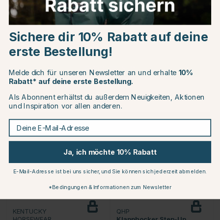
Choose country
KENTUCKY
QHP
HORSEWEAR
Transportführstrick Panic
Sichere dir 10% Rabatt auf deine
Nylonhalter Hook & Hook
Clip Schwarz
EU
Marineblau
erste Bestellung!
€6.95
€12.95
CHANGE COUNTRY
Melde dich für unseren Newsletter an und erhalte
10%
Rabatt* auf deine erste Bestellung.
Bewertung:
4.9 von 5 Sterne
(11)
Als Abonnent erhältst du außerdem Neuigkeiten, Aktionen
Continue to equinest.de
und Inspiration vor allen anderen.
10
Deine E-Mail-Adresse
Ja, ich möchte 10% Rabatt
E-Mail-Adresse ist bei uns sicher, und Sie können sich jederzeit abmelden.
*Bedingungen & Informationen zum Newsletter
KENTUCKY
QHP
HORSEWEAR
Klapphocker Step-Up