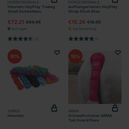
HORSEORIGINALS
HORSEORIGINALS
Heunetz HayPlay Tiebag
Aufhängeriemen HayPlay
Small Dunkelblau
Strap 25cm Blau
€72.21
€15.26
€84.95
€16.95
Bewertung:
4.8 von 5 Sternen
Bewertung:
5.0 von 5 Sternen
(5)
(1)
10
15
SHIRES
ARMA
Heunetz
Schweifschoner ARMA
Tail Guard Rosa