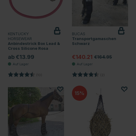
KENTUCKY
BUCAS
HORSEWEAR
Transportgamaschen
Anbindestrick Box Lead &
Schwarz
Cross Silicone Rosa
ab €13.99
€140.21
€164.95
Bewertung:
4.9 von 5 Sternen
Bewertung:
4.5 von 5 Sternen
(10)
(2)
15