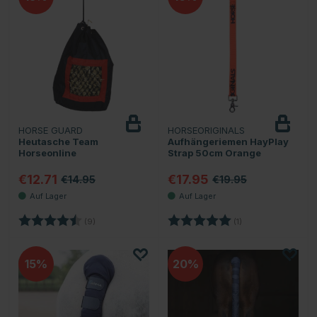
HORSE GUARD
HORSEORIGINALS
Heutasche Team
Aufhängeriemen HayPlay
Horseonline
Strap 50cm Orange
€12.71
€17.95
€14.95
€19.95
Bewertung:
4.4 von 5 Sternen
Bewertung:
5.0 von 5 Sternen
(9)
(1)
15
20