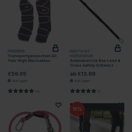
PREMIERE
KENTUCKY
Transportgamaschen All
HORSEWEAR
Year High Marineblau
Anbindestrick Box Lead &
Cross Safety Schwarz
€59.95
ab €13.99
Bewertung:
5.0 von 5 Sternen
Bewertung:
5.0 von 5 Sternen
(4)
(1)
15