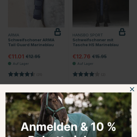
ARMA
HANSBO SPORT
Schweifschoner ARMA
Schweifschoner mit
Tail Guard Marineblau
Tasche HS Marineblau
€11.01
€12.76
€12.95
€15.95
Bewertung:
4.5 von 5 Sternen
Bewertung:
4.0 von 5 Sternen
(31)
(2)