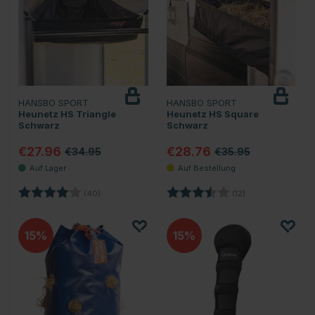
HANSBO SPORT
HANSBO SPORT
Heunetz HS Triangle
Heunetz HS Square
Schwarz
Schwarz
€27.96
€28.76
€34.95
€35.95
Bewertung:
4.0 von 5 Sternen
Bewertung:
3.4 von 5 Sterne
(40)
(12)
15
15