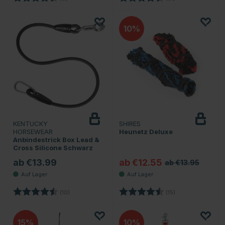
10
KENTUCKY
SHIRES
HORSEWEAR
Heunetz Deluxe
Anbindestrick Box Lead &
Cross Silicone Schwarz
ab €13.99
ab €12.55
ab €13.95
Bewertung:
4.9 von 5 Sternen
Bewertung:
4.5 von 5 Sterne
(10)
(15)
15
10