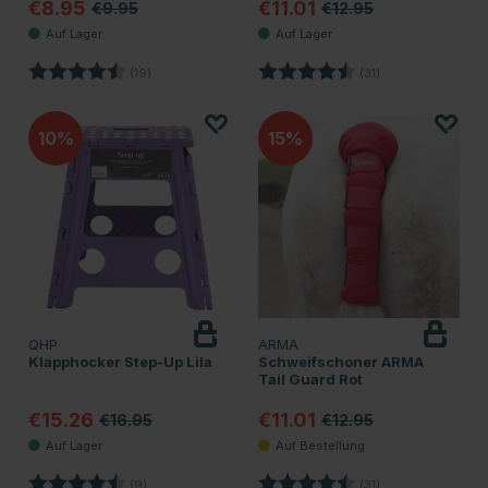
€8.95
€11.01
€9.95
€12.95
Bewertung:
4.2 von 5 Sternen
Bewertung:
4.5 von 5 Sterne
(19)
(31)
10
15
QHP
ARMA
Klapphocker Step-Up Lila
Schweifschoner ARMA
Tail Guard Rot
€15.26
€11.01
€16.95
€12.95
Bewertung:
4.3 von 5 Sternen
Bewertung:
4.5 von 5 Sterne
(9)
(31)