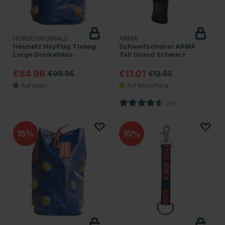
HORSEORIGINALS
ARMA
Heunetz HayPlay Tiebag
Schweifschoner ARMA
Large Dunkelblau
Tail Guard Schwarz
€84.96
€11.01
€99.95
€12.95
Bewertung:
4.5 von 5 Sterne
(31)
15
10