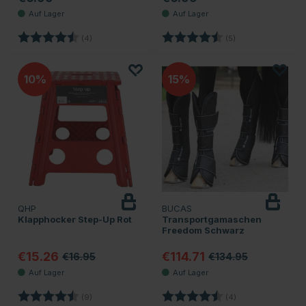
Bewertung:
4.5 von 5 Sternen
Bewertung:
4.4 von 5 Sternen
(4)
(5)
10
15
QHP
BUCAS
Klapphocker Step-Up Rot
Transportgamaschen
Freedom Schwarz
€15.26
€114.71
€16.95
€134.95
Bewertung:
4.3 von 5 Sternen
Bewertung:
4.3 von 5 Sterne
(9)
(4)