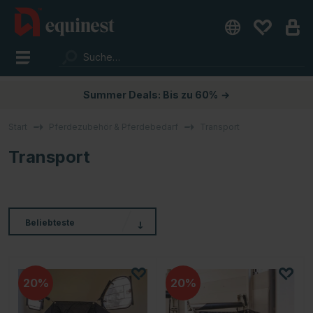
Summer Deals: Bis zu 60%
→
Start
Pferdezubehör & Pferdebedarf
Transport
Transport
Beliebteste
20
20