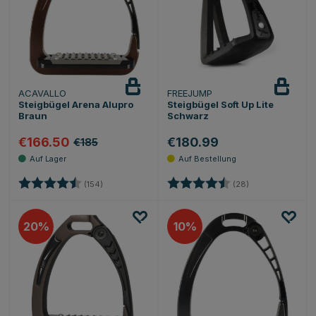
ACAVALLO
FREEJUMP
Steigbügel Arena Alupro
Steigbügel Soft Up Lite
Braun
Schwarz
€166.50
€180.99
€185
Bewertung:
4.8 von 5 Sternen
Bewertung:
4.6 von 5 Stern
(154)
(28)
20
10