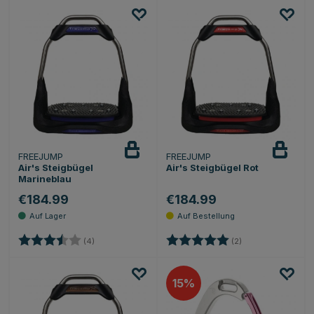
FREEJUMP
FREEJUMP
Air's Steigbügel
Air's Steigbügel Rot
Marineblau
€184.99
€184.99
Bewertung:
3.8 von 5 Sternen
Bewertung:
5.0 von 5 Sternen
(4)
(2)
15