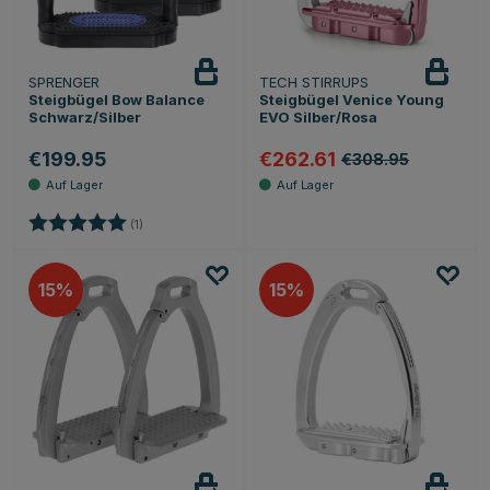
SPRENGER
TECH STIRRUPS
Steigbügel Bow Balance
Steigbügel Venice Young
Schwarz/Silber
EVO Silber/Rosa
€199.95
€262.61
€308.95
Bewertung:
5.0 von 5 Sternen
(1)
15
15