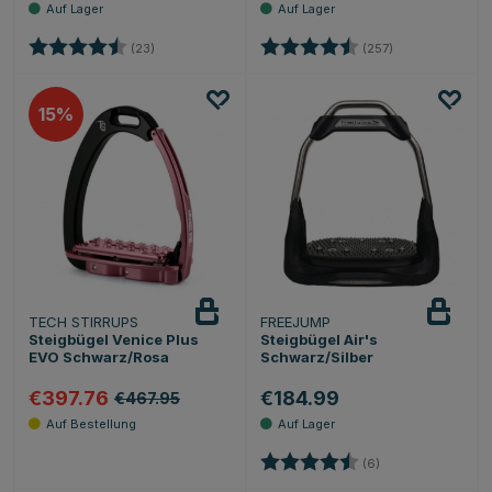
Bewertung:
4.3 von 5 Sternen
Bewertung:
4.6 von 5 Ster
(23)
(257)
15
TECH STIRRUPS
FREEJUMP
Steigbügel Venice Plus
Steigbügel Air's
EVO Schwarz/Rosa
Schwarz/Silber
€397.76
€184.99
€467.95
Bewertung:
4.8 von 5 Sterne
(6)