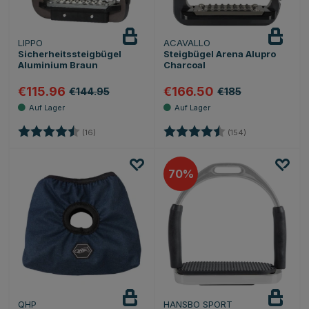
LIPPO
ACAVALLO
Sicherheitssteigbügel
Steigbügel Arena Alupro
Aluminium Braun
Charcoal
€115.96
€166.50
€144.95
€185
Bewertung:
4.9 von 5 Sternen
Bewertung:
4.8 von 5 Stern
(16)
(154)
70
QHP
HANSBO SPORT