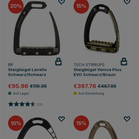
20
15
BR
TECH STIRRUPS
Steigbügel Lavello
Steigbügel Venice Plus
Schwarz/Schwarz
EVO Schwarz/Braun
€95.96
€397.76
€119.95
€467.95
Bewertung:
4.5 von 5 Sternen
(12)
10
15