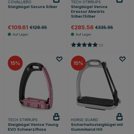
COVALLIERO
TECH STIRRUPS
Steigbügel Secure Silber
Steigbügel Venice
Dressur Abwärts
Silber/Silber
€109.61
€285.56
€128.95
€335.95
Bewertung:
5.0 von 5 Sternen
(2)
15
15
TECH STIRRUPS
HORSE GUARD
Steigbügel Venice Young
Sicherheitssteigbügel mit
EVO Schwarz/Rosa
Gummiband HG