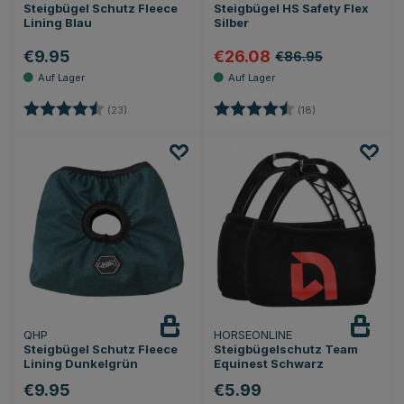
Steigbügel Schutz Fleece
Steigbügel HS Safety Flex
Lining Blau
Silber
€9.95
€26.08
€86.95
Bewertung:
4.3 von 5 Sternen
Bewertung:
4.1 von 5 Sterne
(23)
(18)
QHP
HORSEONLINE
Steigbügel Schutz Fleece
Steigbügelschutz Team
Lining Dunkelgrün
Equinest Schwarz
€9.95
€5.99