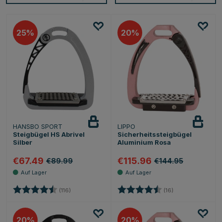
25
20
HANSBO SPORT
LIPPO
Steigbügel HS Abrivel
Sicherheitssteigbügel
Silber
Aluminium Rosa
€67.49
€115.96
€89.99
€144.95
Bewertung:
4.8 von 5 Sternen
Bewertung:
4.9 von 5 Sterne
(116)
(16)
20
20