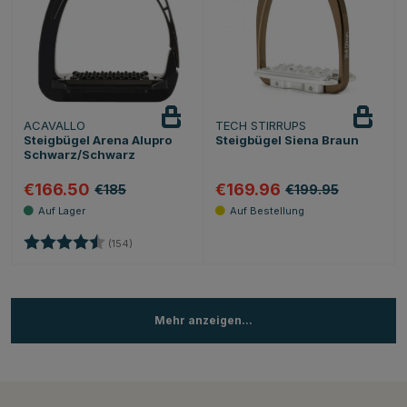
ACAVALLO
TECH STIRRUPS
Steigbügel Arena Alupro
Steigbügel Siena Braun
Schwarz/Schwarz
€166.50
€169.96
€185
€199.95
Bewertung:
4.8 von 5 Sternen
(154)
Mehr anzeigen...