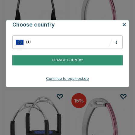
Choose country
EU
FREEJUMP
TECH STIRRUPS
Air's Steigbügel Braun
Steigbügel Venice Plus
EVO Silber/Rosa
CHANGE COUNTRY
€184.99
€397.76
€467.95
Continue to equinest.de
Bewertung:
4.8 von 5 Sternen
(4)
15