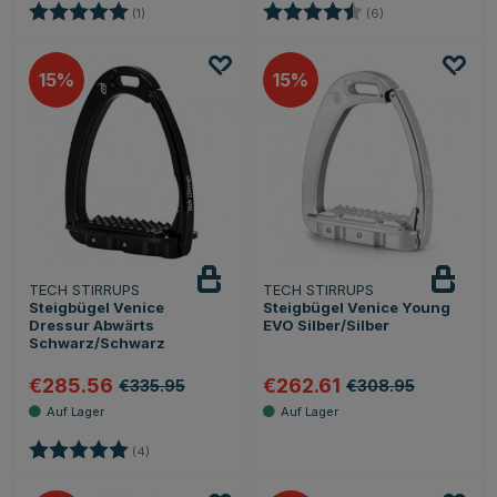
Bewertung:
5.0 von 5 Sternen
Bewertung:
4.3 von 5 Sterne
(1)
(6)
15
15
TECH STIRRUPS
TECH STIRRUPS
Steigbügel Venice
Steigbügel Venice Young
Dressur Abwärts
EVO Silber/Silber
Schwarz/Schwarz
€285.56
€262.61
€335.95
€308.95
Bewertung:
5.0 von 5 Sternen
(4)