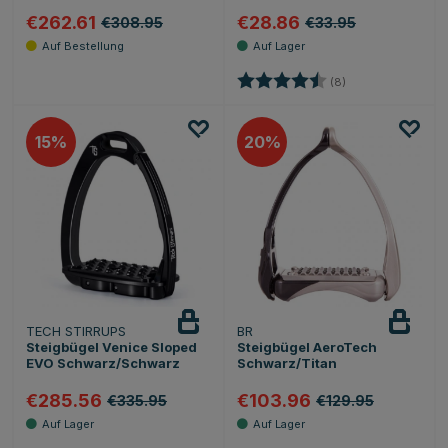
€262.61
€28.86
€308.95
€33.95
Bewertung:
4.5 von 5 Sternen
(8)
15
20
TECH STIRRUPS
BR
Steigbügel Venice Sloped
Steigbügel AeroTech
EVO Schwarz/Schwarz
Schwarz/Titan
€285.56
€103.96
€335.95
€129.95