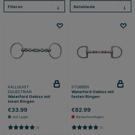
Filteren
Beliebteste
KÄLLQUIST
STÜBBEN
Beobachten
EQUESTRIAN
Waterford Gebiss mit
Waterford Gebiss mit
festen Ringen
losen Ringen
€33.99
€82.99
Bewertung:
5.0 von 5 Sternen
Bewertung:
5.0 von 5 Sternen
(1)
(1)