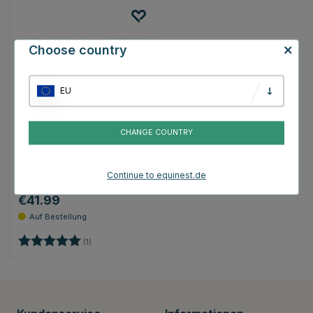
Choose country
EU
CHANGE COUNTRY
METALAB
Waterford
Continue to equinest.de
Olivenkopfgebiss Gebiss
€41.99
Bewertung:
5.0 von 5 Sternen
(1)