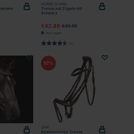
HORSE GUARD
niertem
Trense mit Zügeln HG
Schwarz
€42.46
€49.95
Bewertung:
4.1 von 5 Sternen
(8)
10
QHP
Anatomisches Trense