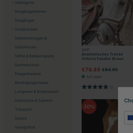
Sattelgurte
Steigbügelriemen
Steigbügel
Schabracken
Sattelunterlagen &
Sattelkissen
QHP
Anatomisches Trense
Sättel & Barbackapads
Ontario Fauxfur Braun
Sporenschutz
€76.49
€84.99
Fliegenhauben
Beruhigungsmaske
Bewertung:
5.0 von 5 
(2)
Longieren & Bodenarbeit
Ch
Hufschuhe & Zubehör
20
Transport
Spikes
Islandpferd