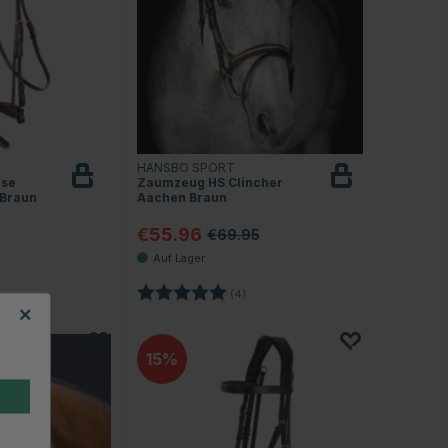
HANSBO SPORT
nse
Zaumzeug HS Clincher
Beobachten
 Braun
Aachen Braun
€55.96
€69.95
Bewertung:
5.0 von 5 Sternen
(4)
15