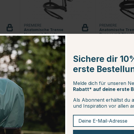
PREMIERE
PREMIERE
Anatomische Trense
Anatomische Tre
Nancy mit Zügeln
Rennes mit Zügel
Schwarz
Schwarz
€69.95
€79.95
Sichere dir 10
Bewertung:
5
(1)
erste Bestellu
Melde dich für unseren Ne
Rabatt* auf deine erste B
Als Abonnent erhältst du 
und Inspiration vor allen 
Deine E-Mail-Adresse