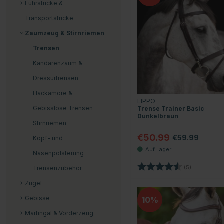
Führstricke &
Transportstricke
Zaumzeug & Stirnriemen
Trensen
Kandarenzaum &
Dressurtrensen
Hackamore &
LIPPO
Gebisslose Trensen
Trense Trainer Basic
Dunkelbraun
Stirnriemen
€50.99
€59.99
Kopf- und
Nasenpolsterung
Bewertung:
4.2 von 5 
(5)
Trensenzubehör
Zügel
Gebisse
10
Martingal & Vorderzeug