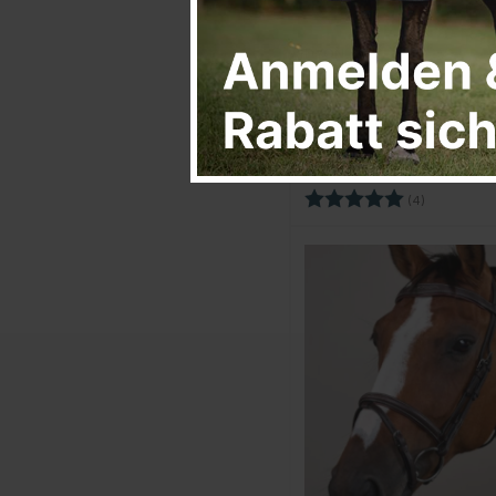
DYON
Trense Flachleder
Working Collection
Schwarz
ab €124
Bewertung:
5.0 von 5 
(4)