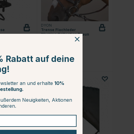
DYON
nse
Trense Flachleder
n
Working Collection Braun
ab €124
% Rabatt auf deine
.0 von 5 Sternen
Bewertung:
5.0 von 5 Sternen
(4)
ng!
wsletter an und erhalte
10%
15
estellung.
außerdem Neuigkeiten, Aktionen
anderen.