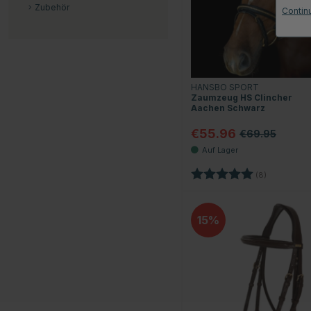
Zubehör
Contin
HANSBO SPORT
Zaumzeug HS Clincher
Aachen Schwarz
€55.96
€69.95
Bewertung:
5.0 von 5 
(8)
15