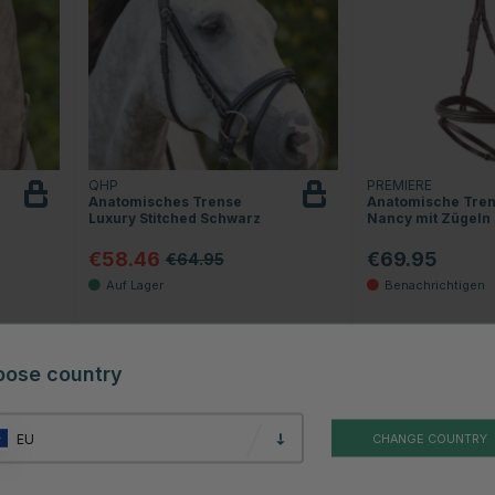
QHP
PREMIERE
Anatomisches Trense
Anatomische Tre
Luxury Stitched Schwarz
Nancy mit Zügeln
€58.46
€69.95
€64.95
Sternen
oose country
10
EU
CHANGE COUNTRY