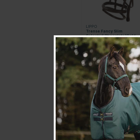
LIPPO
Trense Fancy Slim
Selected Chocolate/Gold
€54.39
€63.99