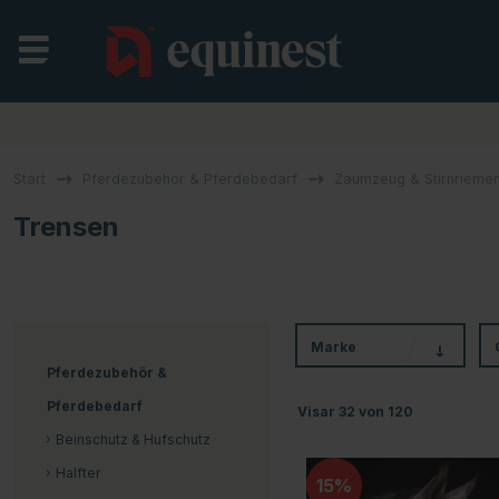
Start
Pferdezubehör & Pferdebedarf
Zaumzeug & Stirnrieme
Trensen
Marke
Pferdezubehör &
Pferdebedarf
Visar
32
von
120
Beinschutz & Hufschutz
Halfter
15