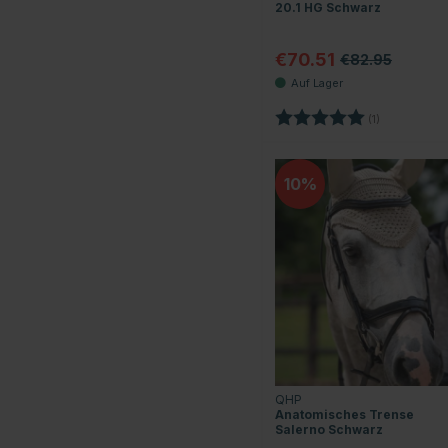
20.1 HG Schwarz
€70.51
€82.95
Bewertung:
5.0 von 5 S
(1)
10
QHP
Anatomisches Trense
Salerno Schwarz