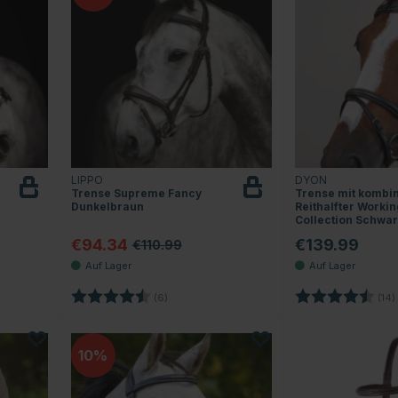
LIPPO
DYON
Trense Supreme Fancy
Trense mit kombi
Dunkelbraun
Reithalfter Workin
Collection Schwa
€94.34
€139.99
€110.99
Sternen
Bewertung:
4.8 von 5 Sternen
Bewertung:
(6)
(14)
10