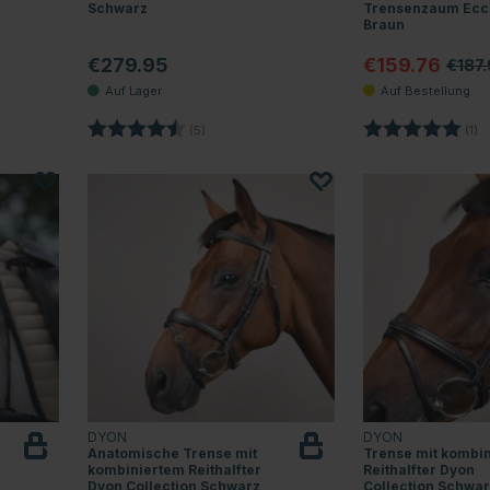
Schwarz
Trensenzaum Ecc
Braun
€279.95
€159.76
€187.
ternen
Bewertung:
4.8 von 5 Sternen
Bewertung:
5
(5)
(1)
DYON
DYON
Anatomische Trense mit
Trense mit kombi
kombiniertem Reithalfter
Reithalfter Dyon
Dyon Collection Schwarz
Collection Schwa