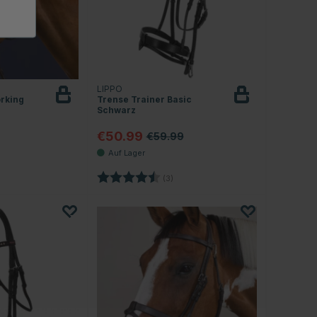
LIPPO
rking
Trense Trainer Basic
Schwarz
€50.99
€59.99
.0 von 5 Sternen
Bewertung:
4.3 von 5 Sternen
(3)