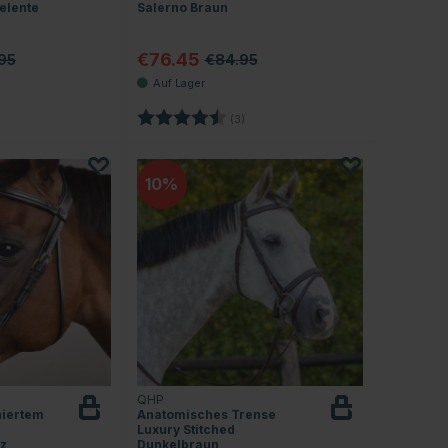
elente
Salerno Braun
€76.45
95
€84.95
.0 von 5 Sternen
Bewertung:
4.7 von 5 Sternen
(3)
10
QHP
niertem
Anatomisches Trense
Luxury Stitched
rz
Dunkelbraun