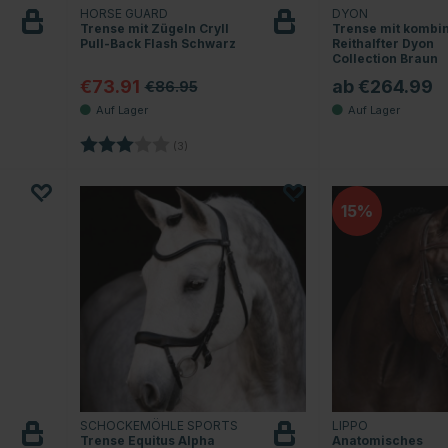
HORSE GUARD
DYON
Trense mit Zügeln Cryll
Trense mit kombi
Pull-Back Flash Schwarz
Reithalfter Dyon
Collection Braun
€73.91
ab €264.99
€86.95
Sternen
Bewertung:
3.0 von 5 Sternen
(3)
15
SCHOCKEMÖHLE SPORTS
LIPPO
Trense Equitus Alpha
Anatomisches