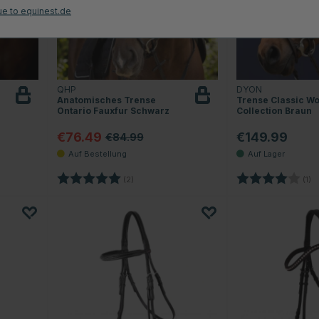
ue to equinest.de
QHP
DYON
Anatomisches Trense
Trense Classic Wo
Ontario Fauxfur Schwarz
Collection Braun
€76.49
€149.99
€84.99
Sternen
Bewertung:
5.0 von 5 Sternen
Bewertung:
4
(2)
(1)