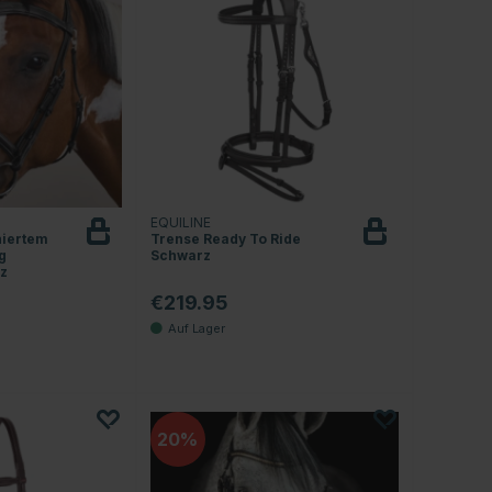
EQUILINE
niertem
Trense Ready To Ride
g
Schwarz
rz
€219.95
4.5 von 5 Sternen
20