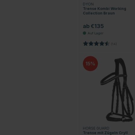
DYON
Trense Kombi Working
Collection Braun
ab €135
Bewertung:
4.5 von 5 
(14)
15
HORSE GUARD
Trense mit Zügeln Cryll