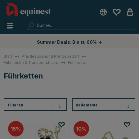
Summer Deals: Bis zu 60%
→
Start
Pferdezubehör & Pferdebedarf
Führstricke & Transportstricke
Führketten
Führketten
Filteren
Beliebteste
15
10