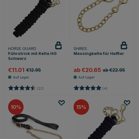
HORSE GUARD
SHIRES
Führstrick mit Kette HG
Messingkette für Halfter
Schwarz
€11.01
ab €20.65
€12.95
ab €22.95
Bewertung:
4.7 von 5 Sternen
Bewertung:
5.0 von 5 Sternen
(22)
(4)
10
15