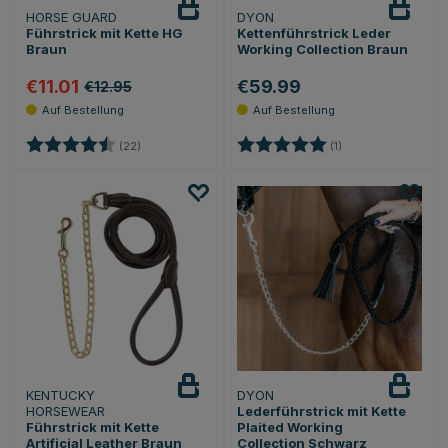
HORSE GUARD
DYON
Führstrick mit Kette HG
Kettenführstrick Leder
Braun
Working Collection Braun
€11.01
€59.99
€12.95
Bewertung:
4.7 von 5 Sternen
Bewertung:
5.0 von 5 Sternen
(22)
(1)
KENTUCKY
DYON
Beobachten
HORSEWEAR
Lederführstrick mit Kette
Führstrick mit Kette
Plaited Working
Artificial Leather Braun
Collection Schwarz