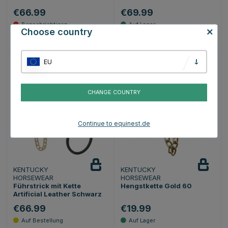
€66.99
€69.99
Choose country
EU
CHANGE COUNTRY
Continue to equinest.de
KENTUCKY
KENTUCKY
HORSEWEAR
HORSEWEAR
Führstrick mit Kette
Hengstkette Gold 60
Artificial Leather Schwarz
€66.99
€19.99