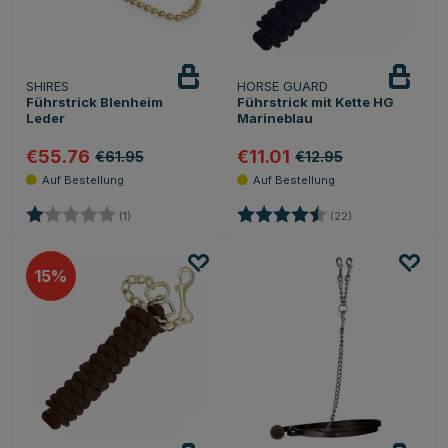
SHIRES
HORSE GUARD
Führstrick Blenheim
Führstrick mit Kette HG
Leder
Marineblau
€55.76
€11.01
€61.95
€12.95
Bewertung:
1.0 von 5 Sternen
Bewertung:
4.7 von 5 Stern
(1)
(22)
15