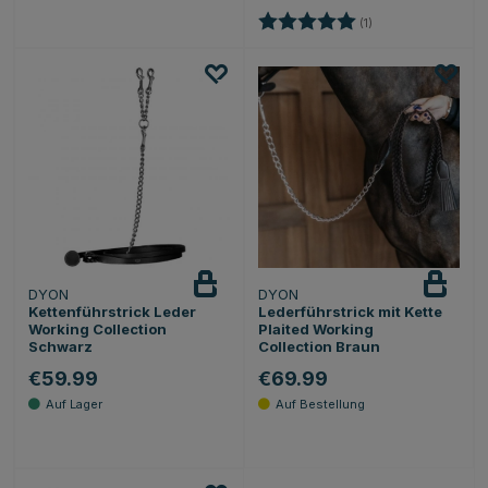
Bewertung:
5.0 von 5 Sternen
(1)
DYON
DYON
Kettenführstrick Leder
Lederführstrick mit Kette
Working Collection
Plaited Working
Schwarz
Collection Braun
€59.99
€69.99