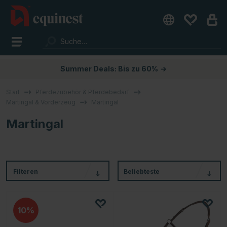
Summer Deals: Bis zu 60%
→
Start
Pferdezubehör & Pferdebedarf
Martingal & Vorderzeug
Martingal
Martingal
Filteren
Beliebteste
10