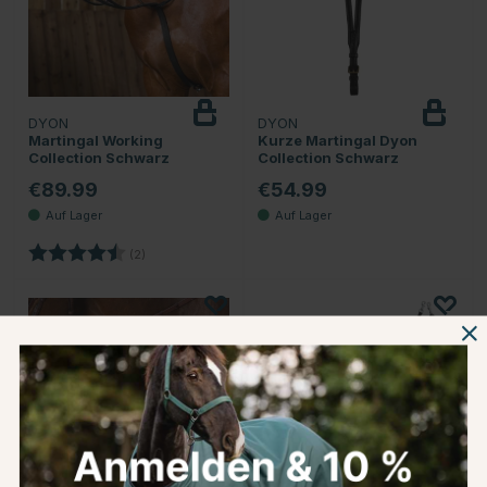
DYON
DYON
Martingal Working
Kurze Martingal Dyon
Collection Schwarz
Collection Schwarz
€89.99
€54.99
Bewertung:
4.5 von 5 Sternen
(2)