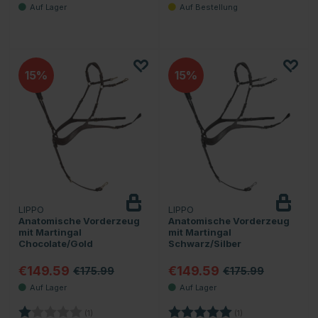
15
15
LIPPO
LIPPO
Anatomische Vorderzeug
Anatomische Vorderzeug
mit Martingal
mit Martingal
Chocolate/Gold
Schwarz/Silber
€149.59
€149.59
€175.99
€175.99
Bewertung:
1.0 von 5 Sternen
Bewertung:
5.0 von 5 Sternen
(1)
(1)