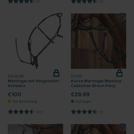
Bewertung:
4.8 von 5 Sternen
Bewertung:
4.8 von 5 Sterne
(6)
(4)
EQUILINE
DYON
Martingal mit Vorgeschirr
Kurze Martingal Working
Schwarz
Collection Braun Pony
€100
€29.99
Bewertung:
4.6 von 5 Sternen
Bewertung:
4.7 von 5 Sternen
(40)
(3)