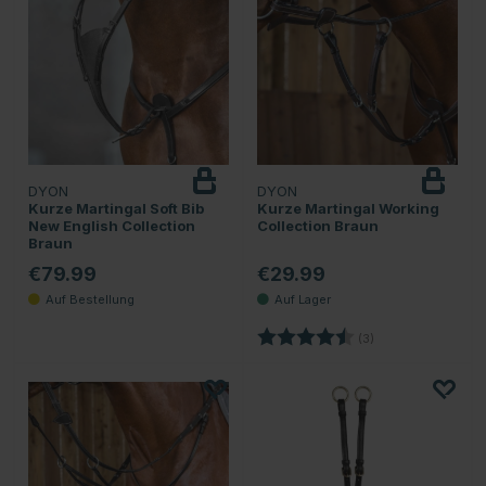
DYON
DYON
Kurze Martingal Soft Bib
Kurze Martingal Working
New English Collection
Collection Braun
Braun
€79.99
€29.99
Bewertung:
4.7 von 5 Sternen
(3)