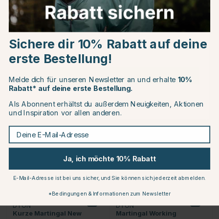
Choose country
DYON
EQUILINE
Kurze Martingal New
Vorderzeug mit
English Collection Braun
Abnehmbarem Martingal
Schwarz
Sichere dir 10% Rabatt auf deine
EU
€54.99
€230
erste Bestellung!
CHANGE COUNTRY
Melde dich für unseren Newsletter an und erhalte
10%
Rabatt* auf deine erste Bestellung.
Als Abonnent erhältst du außerdem Neuigkeiten, Aktionen
Continue to equinest.de
und Inspiration vor allen anderen.
Deine E-Mail-Adresse
Ja, ich möchte 10% Rabatt
E-Mail-Adresse ist bei uns sicher, und Sie können sich jederzeit abmelden.
*Bedingungen & Informationen zum Newsletter
DYON
DYON
Kurze Martingal New
Martingal Working