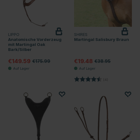
LIPPO
SHIRES
Anatomische Vorderzeug
Martingal Salisbury Braun
mit Martingal Oak
Bark/Silber
€149.59
€19.48
€175.99
€38.95
Bewertung:
4.8 von 5 Sterne
(4)