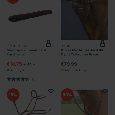
PROTECTOR
DYON
Martingalschoner Faux
Kurze Martingal Hard Bib
Fur Braun
Dyon Collection Braun
€10.75
€79.99
€11.95
Bewertung:
4.7 von 5 Sternen
(7)
15
50