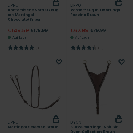
LIPPO
LIPPO
Anatomische Vorderzeug
Vorderzeug mit Martingal
mit Martingal
Fazzino Braun
Chocolate/Silber
€149.59
€67.99
€175.99
€79.99
Bewertung:
5.0 von 5 Sternen
Bewertung:
4.6 von 5 Sterne
(1)
(15)
LIPPO
DYON
Martingal Selected Braun
Kurze Martingal Soft Bib
Dyon Collection Braun