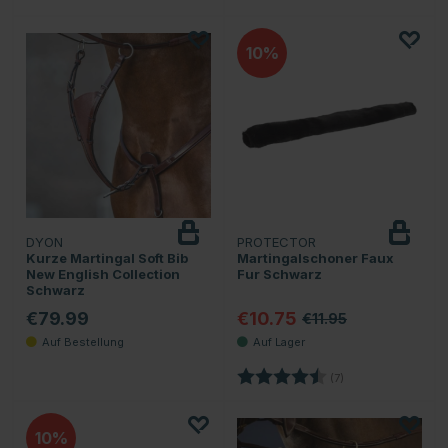
10
DYON
PROTECTOR
Kurze Martingal Soft Bib
Martingalschoner Faux
New English Collection
Fur Schwarz
Schwarz
€79.99
€10.75
€11.95
Bewertung:
4.7 von 5 Sternen
(7)
10