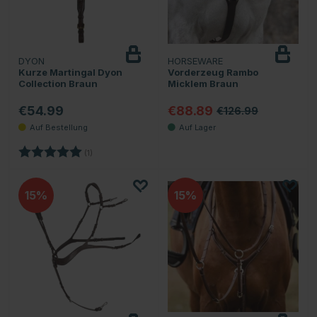
DYON
HORSEWARE
Kurze Martingal Dyon
Vorderzeug Rambo
Collection Braun
Micklem Braun
€54.99
€88.89
€126.99
Bewertung:
5.0 von 5 Sternen
(1)
15
15