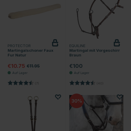
PROTECTOR
EQUILINE
Martingalschoner Faux
Martingal mit Vorgeschirr
Fur Natur
Braun
€10.75
€100
€11.95
Bewertung:
4.7 von 5 Sternen
Bewertung:
4.6 von 5 Stern
(7)
(40)
30