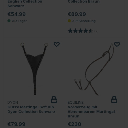
English Collection
Collection Braun
Schwarz
€54.99
€89.99
Bewertung:
4.5 von 5 Sternen
(2)
DYON
EQUILINE
Kurze Martingal Soft Bib
Vorderzeug mit
Dyon Collection Schwarz
Abnehmbarem Martingal
Braun
€79.99
€230