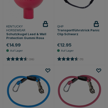
KENTUCKY
QHP
HORSEWEAR
Transportführstrick Panic
Schutzkugel Lead & Wall
Clip Schwarz
Protection Gummi Rosa
€14.99
€12.95
Bewertung:
4.5 von 5 Sternen
Bewertung:
4.9 von 5 Sterne
(38)
(11)