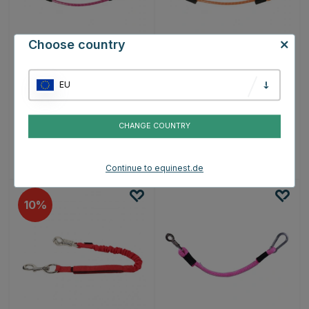
Choose country
SHIRES
SHIRES
EU
Transportführstrick Rosa
Transportführstrick
Orange
€13.45
€13.45
€14.95
€14.95
CHANGE COUNTRY
Bewertung:
4.9 von 5 Sternen
Bewertung:
4.9 von 5 Sterne
(11)
(10)
Continue to equinest.de
10