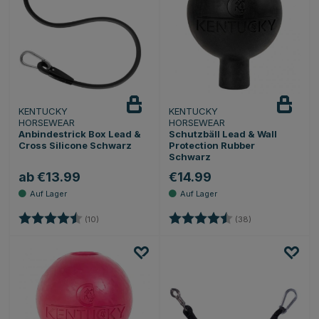
KENTUCKY
KENTUCKY
HORSEWEAR
HORSEWEAR
Anbindestrick Box Lead &
Schutzbäll Lead & Wall
Cross Silicone Schwarz
Protection Rubber
Schwarz
ab €13.99
€14.99
Bewertung:
4.9 von 5 Sternen
Bewertung:
4.5 von 5 Stern
(10)
(38)