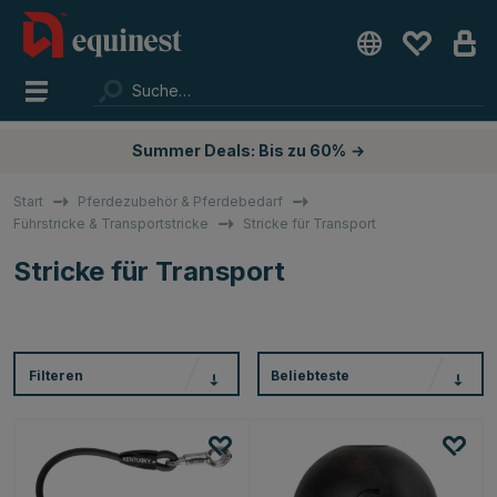
Summer Deals: Bis zu 60%
→
Start
Pferdezubehör & Pferdebedarf
Führstricke & Transportstricke
Stricke für Transport
Stricke für Transport
Filteren
Beliebteste