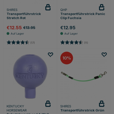
SHIRES
QHP
Transportführstrick
Transportführstrick Panic
Stretch Rot
Clip Fuchsia
€12.55
€12.95
€13.95
Bewertung:
4.4 von 5 Sternen
Bewertung:
4.9 von 5 Sterne
(17)
(11)
10
KENTUCKY
SHIRES
HORSEWEAR
Transportführstrick Grün