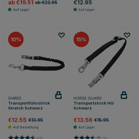
ab €19.51
€12.95
ab €22.95
10
15
SHIRES
HORSE GUARD
Transportführstrick
Transportstrick HG
Stretch Schwarz
Schwarz
€12.55
€13.56
€13.95
€15.95
Bewertung:
4.4 von 5 Sternen
Bewertung:
3.7 von 5 Sternen
(17)
(3)