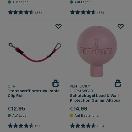
Bewertung:
4.5 von 5 Sternen
Bewertung:
4.5 von 5 Stern
(38)
(38)
QHP
KENTUCKY
Transportführstrick Panic
HORSEWEAR
Clip Rot
Schutzkugel Lead & Wall
Protection Gummi Altrosa
€12.95
€14.99
Bewertung:
4.9 von 5 Sternen
Bewertung:
4.5 von 5 Stern
(11)
(38)