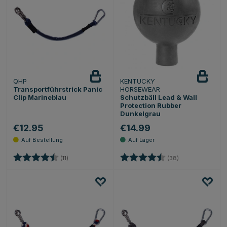
QHP
KENTUCKY
Transportführstrick Panic
HORSEWEAR
Clip Marineblau
Schutzbäll Lead & Wall
Protection Rubber
Dunkelgrau
€12.95
€14.99
Bewertung:
4.9 von 5 Sternen
Bewertung:
4.5 von 5 Stern
(11)
(38)