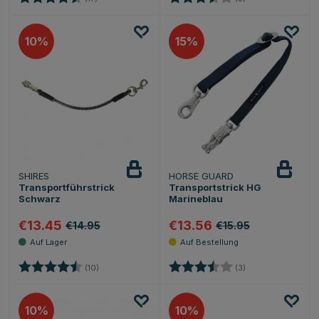
10
15
SHIRES
HORSE GUARD
Transportführstrick
Transportstrick HG
Schwarz
Marineblau
€13.45
€13.56
€14.95
€15.95
Bewertung:
4.9 von 5 Sternen
Bewertung:
3.7 von 5 Sternen
(10)
(3)
10
10