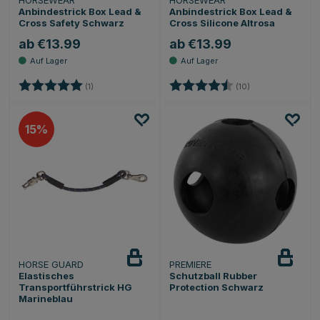
HORSEWEAR
HORSEWEAR
Anbindestrick Box Lead &
Anbindestrick Box Lead &
Cross Safety Schwarz
Cross Silicone Altrosa
ab €13.99
ab €13.99
Bewertung:
5.0 von 5 Sternen
Bewertung:
4.9 von 5 Sterne
(1)
(10)
15
HORSE GUARD
PREMIERE
Elastisches
Schutzball Rubber
Transportführstrick HG
Protection Schwarz
Marineblau