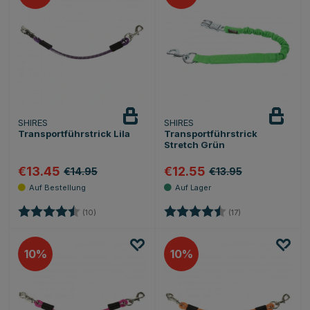
SHIRES
SHIRES
Transportführstrick Lila
Transportführstrick
Stretch Grün
€13.45
€12.55
€14.95
€13.95
Bewertung:
4.9 von 5 Sternen
Bewertung:
4.4 von 5 Sterne
(10)
(17)
10
10