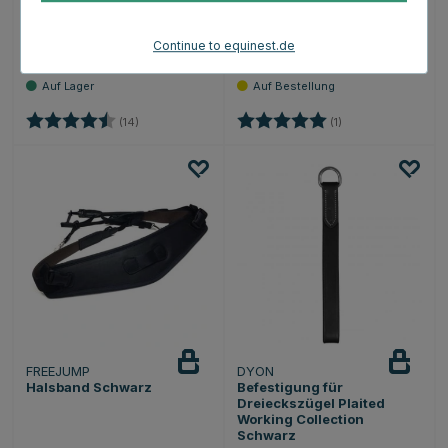
Hilfszügel Nackenstück
Schlaufzügel
Reparatur/Leder 16mm
Working Collection Braun
Continue to equinest.de
€17.05
€59.99
€18.95
Bewertung:
4.7 von 5 Sternen
Bewertung:
5.0 von 5 Sternen
(14)
(1)
FREEJUMP
DYON
Halsband Schwarz
Befestigung für
Dreieckszügel Plaited
Working Collection
Schwarz