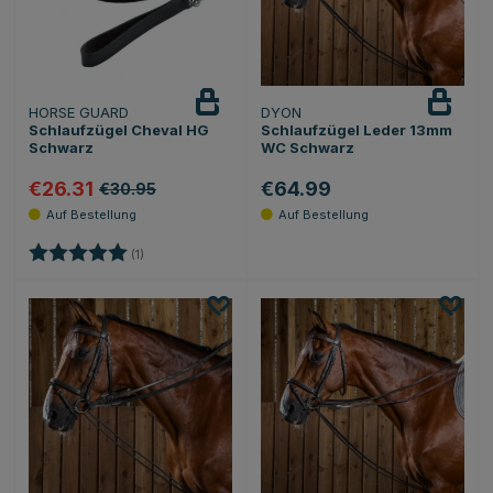
HORSE GUARD
DYON
Schlaufzügel Cheval HG
Schlaufzügel Leder 13mm
Schwarz
WC Schwarz
€26.31
€64.99
€30.95
Bewertung:
5.0 von 5 Sternen
(1)