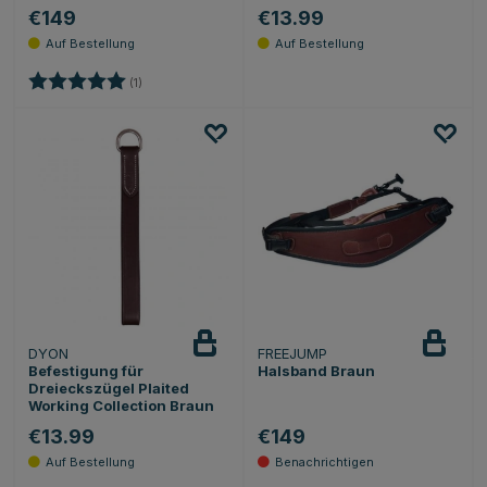
€149
€13.99
Bewertung:
5.0 von 5 Sternen
(1)
DYON
FREEJUMP
Beobachten
Befestigung für
Halsband Braun
Dreieckszügel Plaited
Working Collection Braun
€13.99
€149