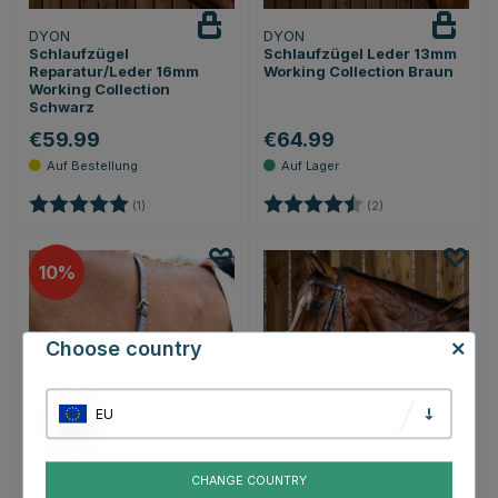
DYON
DYON
Schlaufzügel
Schlaufzügel Leder 13mm
Reparatur/Leder 16mm
Working Collection Braun
Working Collection
Schwarz
€59.99
€64.99
Bewertung:
5.0 von 5 Sternen
Bewertung:
4.5 von 5 Sternen
(1)
(2)
10
Choose country
EU
SHIRES
DYON
CHANGE COUNTRY