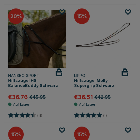
20
15
HANSBO SPORT
LIPPO
Hilfszügel HS
Hilfszügel Molly
BalanceBuddy Schwarz
Supergrip Schwarz
€36.76
€36.51
€45.95
€42.95
Bewertung:
4.1 von 5 Sternen
Bewertung:
5.0 von 5 Sternen
(11)
(1)
15
15