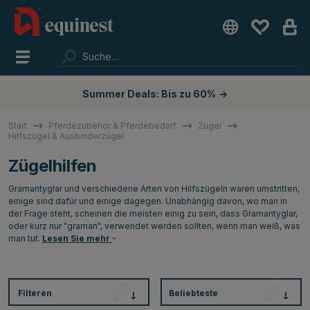
Summer Deals: Bis zu 60%
→
Start
Pferdezubehör & Pferdebedarf
Zügel
Hilfszügel & Ausbinderzügel
Zügelhilfen
Gramantyglar und verschiedene Arten von Hilfszügeln waren umstritten,
einige sind dafür und einige dagegen. Unabhängig davon, wo man in
der Frage steht, scheinen die meisten einig zu sein, dass Gramantyglar,
oder kurz nur "graman", verwendet werden sollten, wenn man weiß, was
man tut.
Lesen Sie mehr
Filteren
Beliebteste