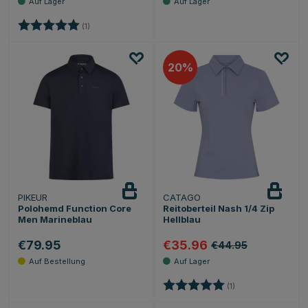
Bewertung:
5.0 von 5 Sternen
(1)
20
PIKEUR
CATAGO
Polohemd Function Core
Reitoberteil Nash 1/4 Zip
Men Marineblau
Hellblau
€79.95
€35.96
€44.95
Bewertung:
5.0 von 5 Sternen
(1)