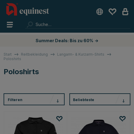
Summer Deals: Bis zu 60%
→
Start
Reitbekleidung
Langarm- & Kurzarm-Shirts
Poloshirts
Poloshirts
Filteren
Beliebteste