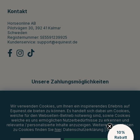
Kontakt
Horseonline AB
Pilotvägen 30, 392 41 Kalmar
Schweden
Registernummer: SE5591239925
Kundenservice:
support@equinest.de
Unsere Zahlungsmöglichkeiten
Wir verwenden Cookies, um Ihnen ein inspirierendes Erlebnis auf
Equinest.de bieten zu können. Es handelt sich dabei um Cookies,
welche für den Webseiten-Betrieb notwenig sind, sowie Cookies
welche es uns ermöglichen Nutzerbedürfnisse zu erkennen und
relevante / personalisierte Inhalte anzuzeigen. Weitere Informationen
zu Cookies finden Sie
hier
.
Datenschutzerklärung
|
Impressum
10%
Rabatt