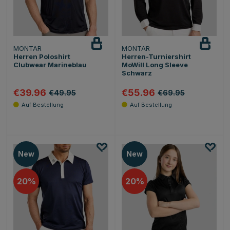
MONTAR
MONTAR
Herren Poloshirt
Herren-Turniershirt
Clubwear Marineblau
MoWill Long Sleeve
Schwarz
€39.96
€55.96
€49.95
€69.95
New
New
20
20