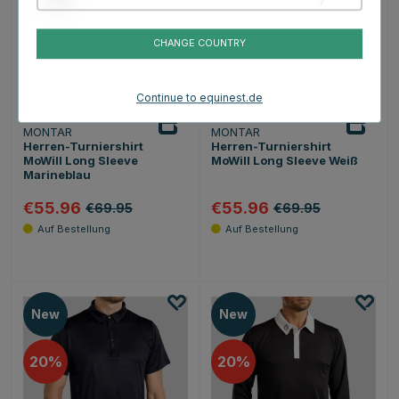
20
20
CHANGE COUNTRY
Continue to equinest.de
MONTAR
MONTAR
Herren-Turniershirt
Herren-Turniershirt
MoWill Long Sleeve
MoWill Long Sleeve Weiß
Marineblau
€55.96
€55.96
€69.95
€69.95
New
New
20
20