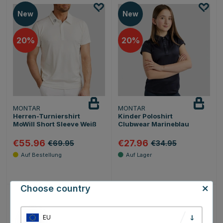
New
New
20
20
MONTAR
MONTAR
Herren-Turniershirt
Kinder Poloshirt
MoWill Short Sleeve Weiß
Clubwear Marineblau
€55.96
€27.96
€69.95
€34.95
Choose country
New
New
EU