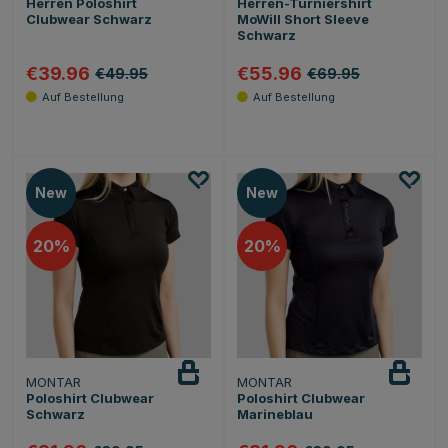
Herren Poloshirt
Herren-Turniershirt
Clubwear Schwarz
MoWill Short Sleeve
Schwarz
€39.96
€55.96
€49.95
€69.95
New
New
20
20
MONTAR
MONTAR
Poloshirt Clubwear
Poloshirt Clubwear
Schwarz
Marineblau