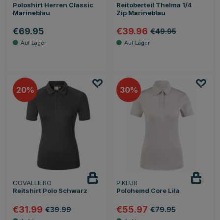
Poloshirt Herren Classic
Reitoberteil Thelma 1/4
Marineblau
Zip Marineblau
€69.95
€39.96
€49.95
20
30
COVALLIERO
PIKEUR
Reitshirt Polo Schwarz
Polohemd Core Lila
€31.99
€55.97
€39.99
€79.95