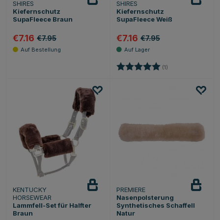
SHIRES
SHIRES
Kiefernschutz
Kiefernschutz
SupaFleece Braun
SupaFleece Weiß
€7.16
€7.16
€7.95
€7.95
Bewertung:
5.0 von 5 Sternen
(1)
KENTUCKY
PREMIERE
HORSEWEAR
Nasenpolsterung
Lammfell-Set für Halfter
Synthetisches Schaffell
Braun
Natur