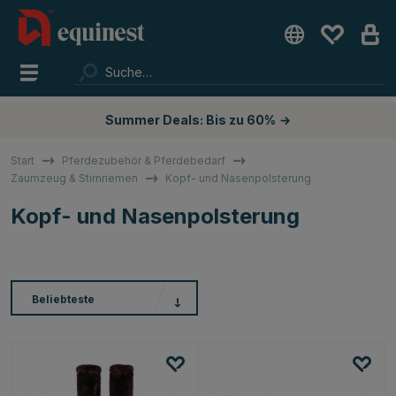
Summer Deals: Bis zu 60%
→
Start
Pferdezubehör & Pferdebedarf
Zaumzeug & Stirnriemen
Kopf- und Nasenpolsterung
Kopf- und Nasenpolsterung
Beliebteste