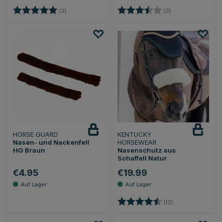
Bewertung:
5.0 von 5 Sternen
Bewertung:
3.3 von 5 Sternen
(2)
(3)
HORSE GUARD
KENTUCKY
Nasen- und Nackenfell
HORSEWEAR
HG Braun
Nasenschutz aus
Schaffell Natur
€4.95
€19.99
Bewertung:
4.6 von 5 Sterne
(13)