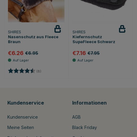
SHIRES
SHIRES
Nasenschutz aus Fleece
Kiefernschutz
Braun
SupaFleece Schwarz
€6.26
€7.16
€6.95
€7.95
Bewertung:
4.1 von 5 Sternen
(8)
Kundenservice
Informationen
Kundenservice
AGB
Meine Seiten
Black Friday