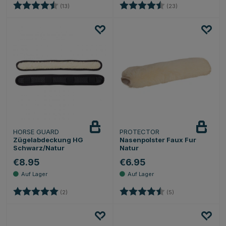
Bewertung:
4.6 von 5 Sternen
Bewertung:
4.5 von 5 Sterne
(13)
(23)
HORSE GUARD
PROTECTOR
Zügelabdeckung HG
Nasenpolster Faux Fur
Schwarz/Natur
Natur
€8.95
€6.95
Bewertung:
5.0 von 5 Sternen
Bewertung:
4.6 von 5 Sternen
(2)
(5)