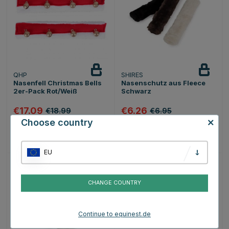
QHP
SHIRES
Nasenfell Christmas Bells
Nasenschutz aus Fleece
2er-Pack Rot/Weiß
Schwarz
€17.09
€6.26
€18.99
€6.95
Choose country
Bewertung:
5.0 von 5 Sternen
Bewertung:
4.1 von 5 Sternen
(1)
(8)
EU
10
15
CHANGE COUNTRY
Continue to equinest.de