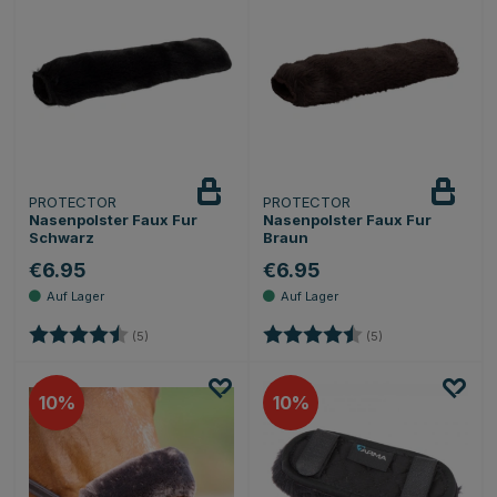
PROTECTOR
PROTECTOR
Nasenpolster Faux Fur
Nasenpolster Faux Fur
Schwarz
Braun
€6.95
€6.95
Bewertung:
4.6 von 5 Sternen
Bewertung:
4.6 von 5 Sternen
(5)
(5)
10
10