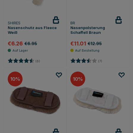
SHIRES
BR
Nasenschutz aus Fleece
Nasenpolsterung
Weiß
Schaffell Braun
€6.26
€11.01
€6.95
€12.95
Bewertung:
4.1 von 5 Sternen
Bewertung:
3.4 von 5 Sternen
(8)
(7)
10
10