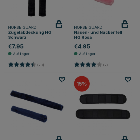
HORSE GUARD
HORSE GUARD
Zügelabdeckung HG
Nasen- und Nackenfell
Schwarz
HG Rosa
€7.95
€4.95
Bewertung:
4.5 von 5 Sternen
Bewertung:
4.0 von 5 Sternen
(23)
(2)
15