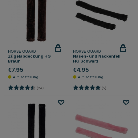
HORSE GUARD
HORSE GUARD
Zügelabdeckung HG
Nasen- und Nackenfell
Braun
HG Schwarz
€7.95
€4.95
Bewertung:
4.5 von 5 Sternen
Bewertung:
5.0 von 5 Sternen
(24)
(5)