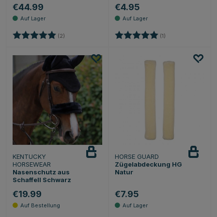
€44.99
€4.95
Bewertung:
5.0 von 5 Sternen
Bewertung:
5.0 von 5 Sternen
(2)
(1)
KENTUCKY
HORSE GUARD
HORSEWEAR
Zügelabdeckung HG
Nasenschutz aus
Natur
Schaffell Schwarz
€19.99
€7.95