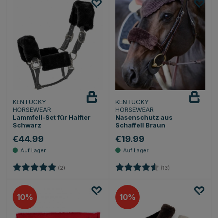
KENTUCKY
KENTUCKY
HORSEWEAR
HORSEWEAR
Lammfell-Set für Halfter
Nasenschutz aus
Schwarz
Schaffell Braun
€44.99
€19.99
Bewertung:
5.0 von 5 Sternen
Bewertung:
4.6 von 5 Sterne
(2)
(13)
10
10