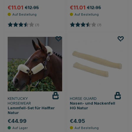
€11.01
€11.01
€12.95
€12.95
Bewertung:
3.4 von 5 Sternen
Bewertung:
3.4 von 5 Sternen
(7)
(7)
KENTUCKY
HORSE GUARD
HORSEWEAR
Nasen- und Nackenfell
Lammfell-Set für Halfter
HG Natur
Natur
€44.99
€4.95