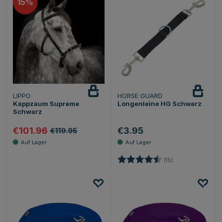
15
LIPPO
HORSE GUARD
Kappzaum Supreme
Longenleine HG Schwarz
Schwarz
€101.96
€3.95
€119.95
Bewertung:
4.2 von 5 Sterne
(15)