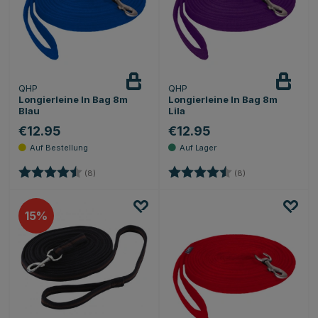
QHP
QHP
Longierleine In Bag 8m
Longierleine In Bag 8m
Blau
Lila
€12.95
€12.95
Bewertung:
4.6 von 5 Sternen
Bewertung:
4.6 von 5 Sterne
(8)
(8)
15