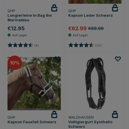
QHP
QHP
Longierleine In Bag 8m
Kapson Leder Schwarz
Marineblau
€12.95
€62.99
€69.99
Bewertung:
4.6 von 5 Sternen
Bewertung:
4.7 von 5 Stern
(8)
(26)
10
QHP
WALDHAUSEN
Kapson Fauxfell Schwarz
Voltigiergurt Synthetic
Schwarz