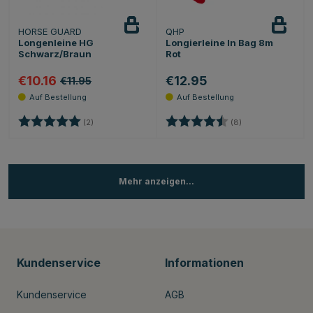
HORSE GUARD
QHP
Longenleine HG
Longierleine In Bag 8m
Schwarz/Braun
Rot
€10.16
€12.95
€11.95
Bewertung:
5.0 von 5 Sternen
Bewertung:
4.6 von 5 Sterne
(2)
(8)
Mehr anzeigen...
Kundenservice
Informationen
Kundenservice
AGB