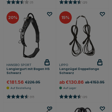
Bewertung:
3.4 von 5 Sternen
Bewertung:
4.8 von 5 Sterne
(7)
(21)
20
15
HANSBO SPORT
LIPPO
Longiergurt mit Bogen HS
Langzügel Doppellonge
Schwarz
Schwarz
€181.56
ab €130.86
€226.95
ab €153.95
Bewertung:
4.6 von 5 Sternen
Bewertung:
4.8 von 5 Sterne
(17)
(21)