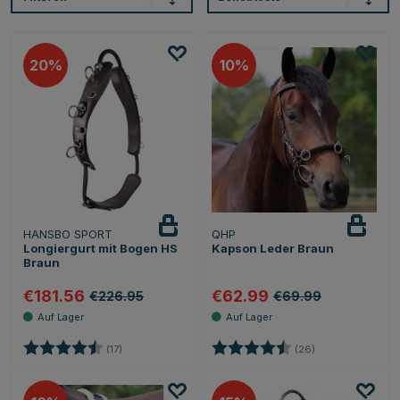
20
10
HANSBO SPORT
QHP
Longiergurt mit Bogen HS
Kapson Leder Braun
Braun
€181.56
€62.99
€226.95
€69.99
Bewertung:
4.6 von 5 Sternen
Bewertung:
4.7 von 5 Stern
(17)
(26)