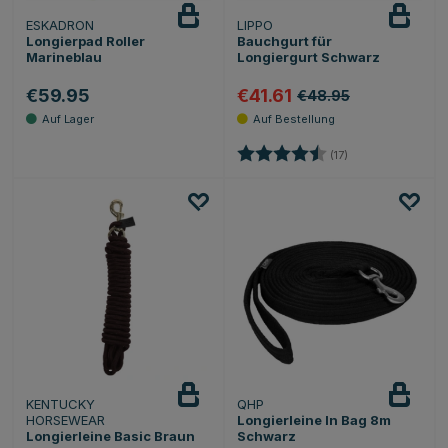
ESKADRON
LIPPO
Longierpad Roller
Bauchgurt für
Marineblau
Longiergurt Schwarz
€59.95
€41.61
€48.95
Bewertung:
4.5 von 5 Sterne
(17)
KENTUCKY
QHP
HORSEWEAR
Longierleine In Bag 8m
Longierleine Basic Braun
Schwarz