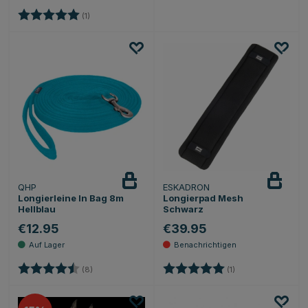
Bewertung:
5.0 von 5 Sternen
(1)
QHP
ESKADRON
Beobachten
Longierleine In Bag 8m
Longierpad Mesh
Hellblau
Schwarz
€12.95
€39.95
Bewertung:
4.6 von 5 Sternen
Bewertung:
5.0 von 5 Sternen
(8)
(1)