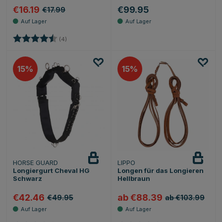
€16.19
€99.95
€17.99
Bewertung:
4.8 von 5 Sternen
(4)
15
15
HORSE GUARD
LIPPO
Longiergurt Cheval HG
Longen für das Longieren
Schwarz
Hellbraun
€42.46
ab €88.39
€49.95
ab €103.99