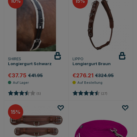
10
15
SHIRES
LIPPO
Longiergurt Schwarz
Longiergurt Braun
€37.75
€276.21
€41.95
€324.95
Bewertung:
3.8 von 5 Sternen
Bewertung:
4.8 von 5 Sterne
(5)
(27)
15