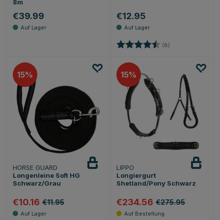
8m
€39.99
€12.95
Bewertung:
4.6 von 5 Sterne
(8)
15
15
HORSE GUARD
LIPPO
Longenleine Soft HG
Longiergurt
Schwarz/Grau
Shetland/Pony Schwarz
€10.16
€234.56
€11.95
€275.95