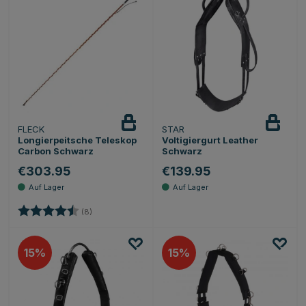
FLECK
STAR
Longierpeitsche Teleskop
Voltigiergurt Leather
Carbon Schwarz
Schwarz
€303.95
€139.95
Bewertung:
4.3 von 5 Sternen
(8)
15
15