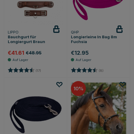
LIPPO
QHP
Bauchgurt für
Longierleine In Bag 8m
Longiergurt Braun
Fuchsia
€41.61
€12.95
€48.95
Bewertung:
4.5 von 5 Sternen
Bewertung:
4.6 von 5 Sterne
(17)
(8)
10