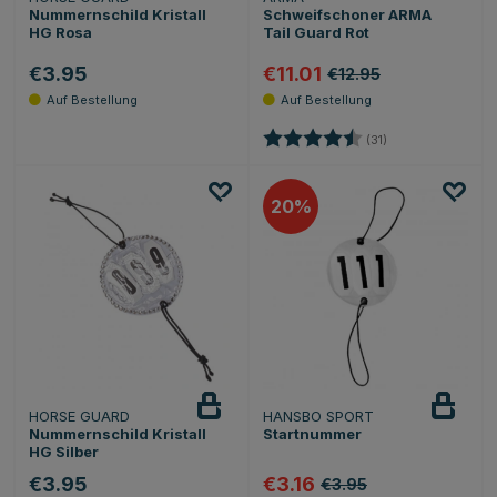
Nummernschild Kristall
Schweifschoner ARMA
HG Rosa
Tail Guard Rot
€3.95
€11.01
€12.95
Bewertung:
4.5 von 5 Sterne
(31)
20
HORSE GUARD
HANSBO SPORT
Nummernschild Kristall
Startnummer
HG Silber
€3.95
€3.16
€3.95