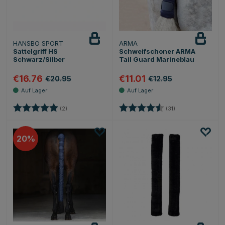
HANSBO SPORT
ARMA
Sattelgriff HS
Schweifschoner ARMA
Schwarz/Silber
Tail Guard Marineblau
€16.76
€11.01
€20.95
€12.95
Bewertung:
5.0 von 5 Sternen
Bewertung:
4.5 von 5 Sterne
(2)
(31)
20