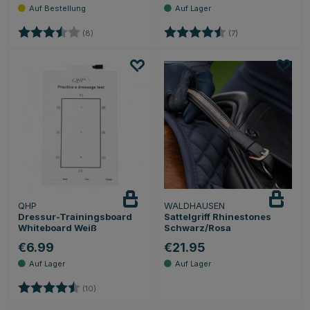
Bewertung:
3.5 von 5 Sternen
Bewertung:
4.9 von 5 Sternen
(8)
(7)
QHP
WALDHAUSEN
Dressur-Trainingsboard
Sattelgriff Rhinestones
Whiteboard Weiß
Schwarz/Rosa
€6.99
€21.95
Bewertung:
4.2 von 5 Sternen
(10)