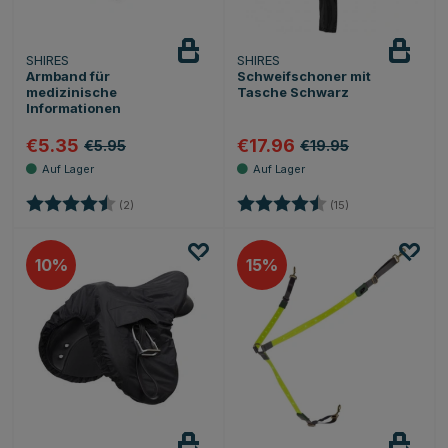
SHIRES
SHIRES
Armband für
Schweifschoner mit
medizinische
Tasche Schwarz
Informationen
€5.35
€17.96
€5.95
€19.95
Bewertung:
4.5 von 5 Sternen
Bewertung:
4.4 von 5 Sterne
(2)
(15)
10
15