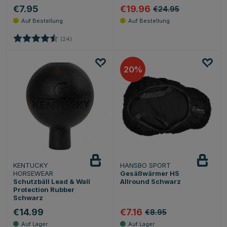
€7.95
€19.96
€24.95
Bewertung:
4.5 von 5 Sternen
(24)
20
KENTUCKY
HANSBO SPORT
HORSEWEAR
Gesäßwärmer HS
Schutzbäll Lead & Wall
Allround Schwarz
Protection Rubber
Schwarz
€14.99
€7.16
€8.95