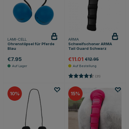
LAMI-CELL
ARMA
Ohrenstöpsel für Pferde
Schweifschoner ARMA
Blau
Tail Guard Schwarz
€7.95
€11.01
€12.95
Bewertung:
4.5 von 5 Sterne
(31)
10
15