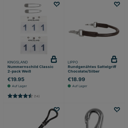
KINGSLAND
LIPPO
Nummernschild Classic
Rundgenähtes Sattelgriff
2-pack Weiß
Chocolate/Silber
€19.95
€18.99
Bewertung:
4.9 von 5 Sternen
(14)