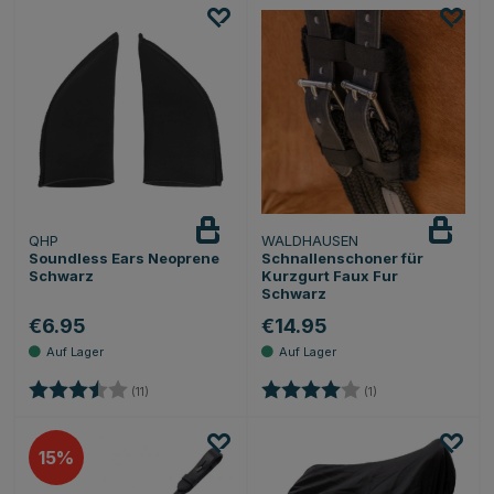
QHP
WALDHAUSEN
Soundless Ears Neoprene
Schnallenschoner für
Schwarz
Kurzgurt Faux Fur
Schwarz
€6.95
€14.95
Bewertung:
3.6 von 5 Sternen
Bewertung:
4.0 von 5 Sternen
(11)
(1)
15