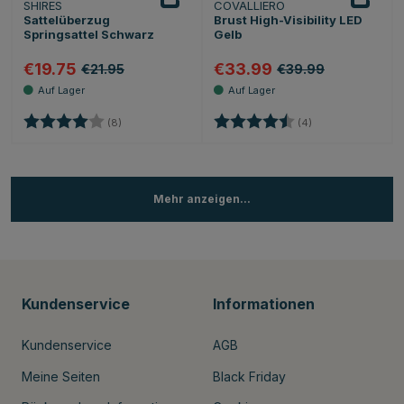
SHIRES
COVALLIERO
Sattelüberzug
Brust High-Visibility LED
Springsattel Schwarz
Gelb
€19.75
€33.99
€21.95
€39.99
Bewertung:
4.0 von 5 Sternen
Bewertung:
4.5 von 5 Sternen
(8)
(4)
Mehr anzeigen...
Kundenservice
Informationen
Kundenservice
AGB
Meine Seiten
Black Friday