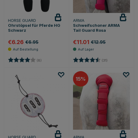
HORSE GUARD
ARMA
Ohrstöpsel für Pferde HG
Schweifschoner ARMA
Schwarz
Tail Guard Rosa
€6.26
€11.01
€6.95
€12.95
Bewertung:
4.0 von 5 Sternen
Bewertung:
4.5 von 5 Sterne
(8)
(31)
15
HORSE GUARD
ARMA