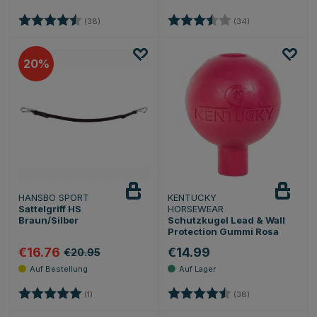
Bewertung:
4.5 von 5 Sternen
Bewertung:
3.5 von 5 Stern
(38)
(34)
20
HANSBO SPORT
KENTUCKY
Sattelgriff HS
HORSEWEAR
Braun/Silber
Schutzkugel Lead & Wall
Protection Gummi Rosa
€16.76
€14.99
€20.95
Bewertung:
5.0 von 5 Sternen
Bewertung:
4.5 von 5 Stern
(1)
(38)