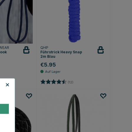
WEAR
QHP
Hook
Führstrick Heavy Snap
2m Blau
€5.95
.0 von 5 Sternen
Bewertung:
4.2 von 5 Sternen
(12)