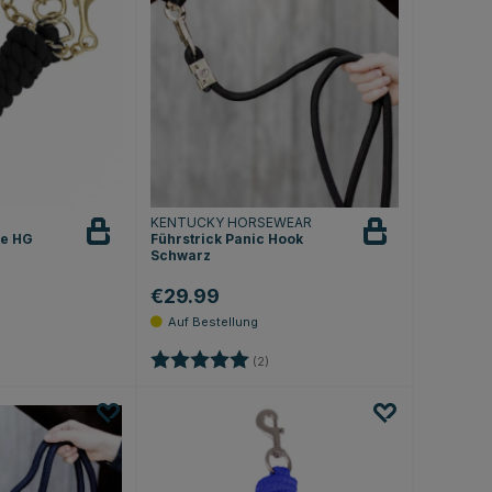
KENTUCKY HORSEWEAR
te HG
Führstrick Panic Hook
Schwarz
€29.99
4.7 von 5 Sternen
Bewertung:
5.0 von 5 Sternen
(2)