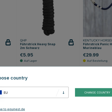
QHP
KENTUCKY HORSE
Führstrick Heavy Snap
Führstrick Panic 
2m Schwarz
Marineblau
€5.95
€29.99
Sternen
Bewertung:
4.2 von 5 Sternen
Bewertung:
5
(12)
(2)
oose country
15
EU
CHANGE COUNTRY
ue to equinest.de