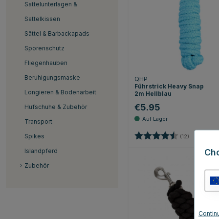
Sattelunterlagen &
Sattelkissen
Sättel & Barbackapads
Sporenschutz
Fliegenhauben
Beruhigungsmaske
QHP
Führstrick Heavy Snap
Longieren & Bodenarbeit
2m Hellblau
€5.95
Hufschuhe & Zubehör
Transport
Bewertung:
4.2 von 5 
Spikes
(12)
Ch
Islandpferd
Zubehör
Contin