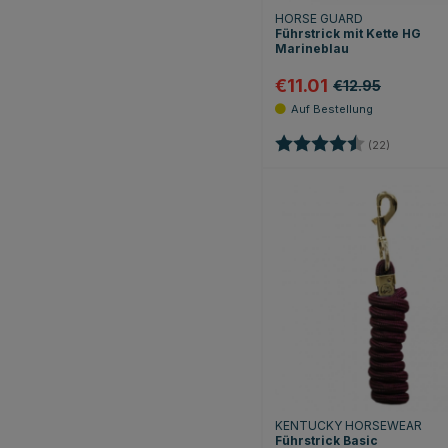
HORSE GUARD
Führstrick mit Kette HG
Marineblau
€11.01
€12.95
Bewertung:
4.7 von 5
(22)
KENTUCKY HORSEWEAR
Führstrick Basic