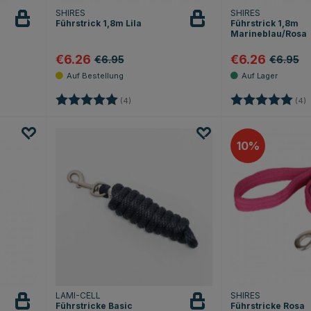
SHIRES
SHIRES
Führstrick 1,8m Lila
Führstrick 1,8m
Marineblau/Rosa
€6.26
€6.26
€6.95
€6.95
 Sternen
Bewertung:
5.0 von 5 Sternen
Bewertung:
5
(4)
(4)
10
LAMI-CELL
SHIRES
Führstricke Basic
Führstricke Rosa