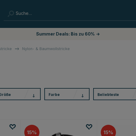
Summer Deals: Bis zu 60%
→
stricke
Nylon- & Baumwollstricke
Größe
Farbe
Beliebteste
15
15