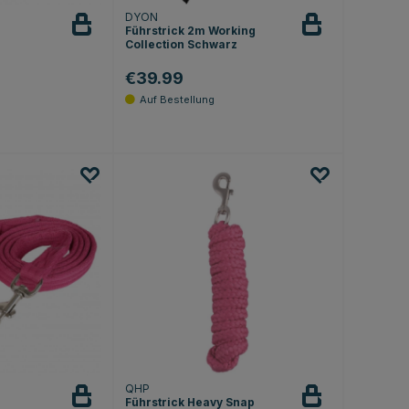
DYON
Führstrick 2m Working
Collection Schwarz
€39.99
.0 von 5 Sternen
QHP
Führstrick Heavy Snap