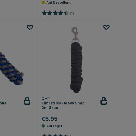
.0 von 5 Sternen
Bewertung:
4.2 von 5 Sternen
(12)
QHP
olle
Führstrick Heavy Snap
2m Grau
€5.95
4.4 von 5 Sternen
Bewertung:
4.2 von 5 Sternen