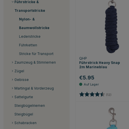
Führstricke &
Transportstricke
Nylon- &
Baumwollstricke
Lederstricke
Führketten
Stricke für Transport
QHP
Zaumzeug & Stirnriemen
Führstrick Heavy Snap
2m Marineblau
Zügel
€5.95
Gebisse
Martingal & Vorderzeug
Bewertung:
4.2 von 5 
(12)
Sattelgurte
Steigbügelriemen
Steigbügel
Schabracken