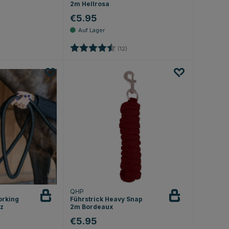
2m Hellrosa
€5.95
.0 von 5 Sternen
Bewertung:
4.2 von 5 Sternen
(12)
QHP
orking
Führstrick Heavy Snap
rz
2m Bordeaux
€5.95