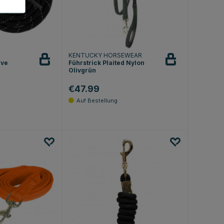
KENTUCKY HORSEWEAR
ive
Führstrick Plaited Nylon
Olivgrün
€47.99
.5 von 5 Sternen