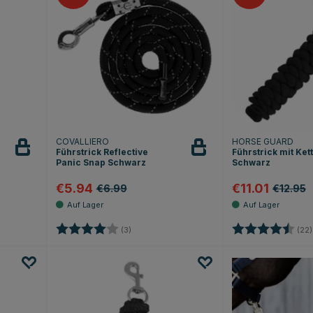
COVALLIERO
HORSE GUARD
Führstrick Reflective
Führstrick mit Ket
Panic Snap Schwarz
Schwarz
€5.94
€11.01
€6.99
€12.95
Sternen
Bewertung:
4.0 von 5 Sternen
Bewertung:
(3)
(22)