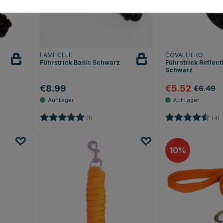
LAMI-CELL
COVALLIERO
Führstrick Basic Schwarz
Führstrick Reflect
Schwarz
€8.99
€5.52
€6.49
 Sternen
Bewertung:
5.0 von 5 Sternen
Bewertung:
4
(1)
(4)
10