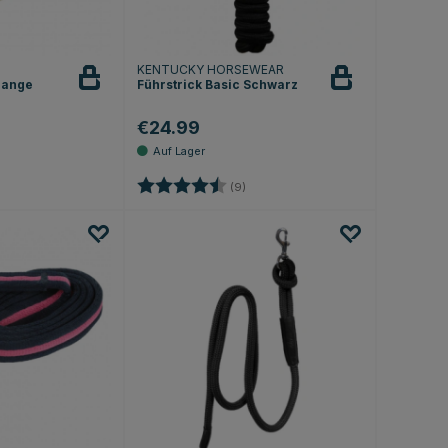
KENTUCKY HORSEWEAR
range
Führstrick Basic Schwarz
€24.99
.3 von 5 Sternen
Bewertung:
4.6 von 5 Sternen
(9)