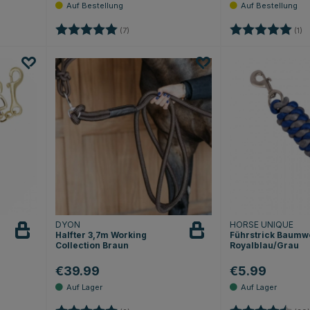
Bewertung:
5.0 von 5 Sternen
Bewertung:
5
(7)
(1)
DYON
HORSE UNIQUE
Halfter 3,7m Working
Führstrick Baumw
Collection Braun
Royalblau/Grau
€39.99
€5.99
 Sternen
Bewertung:
5.0 von 5 Sternen
Bewertung: