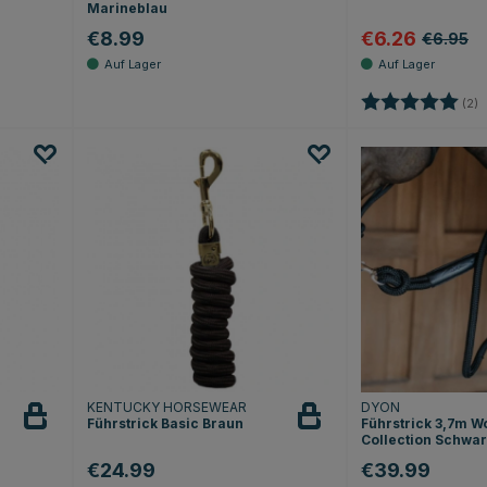
Marineblau
€8.99
€6.26
€6.95
Sternen
Bewertung:
5
(2)
KENTUCKY HORSEWEAR
DYON
Führstrick Basic Braun
Führstrick 3,7m W
Collection Schwa
€24.99
€39.99