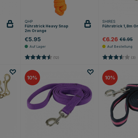
QHP
SHIRES
Führstrick Heavy Snap
Führstrick 1,8m O
2m Orange
€5.95
€6.26
€6.95
Bewertung:
4.2 von 5 Sternen
Bewertung:
3
(12)
(3)
10
10