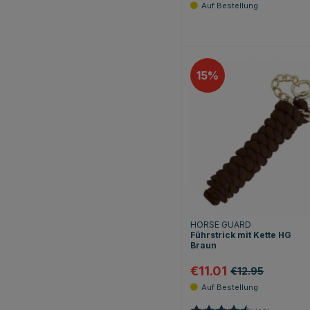
15
HORSE GUARD
Führstrick mit Kette HG
Braun
€11.01
€12.95
Bewertung:
4.7 von 5