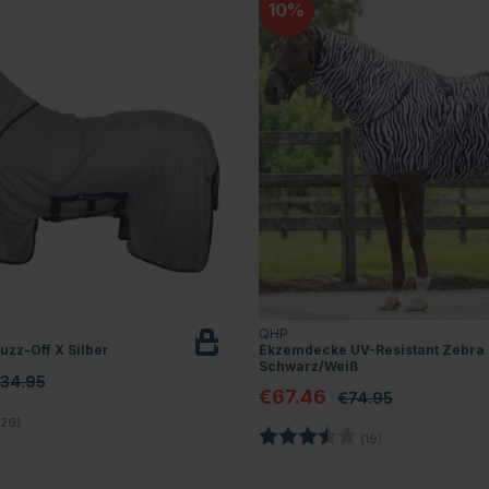
10
QHP
uzz-Off X Silber
Ekzemdecke UV-Resistant Zebra
Schwarz/Weiß
134.95
€67.46
€74.95
4.4 von 5 Sternen
26)
Bewertung:
3.5 von 5 Stern
(19)