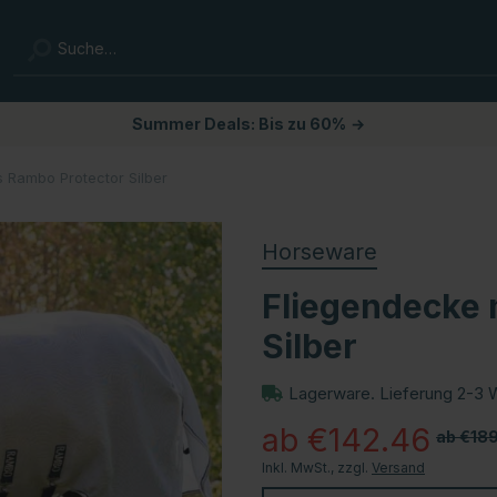
Summer Deals: Bis zu 60%
→
s Rambo Protector Silber
Horseware
Fliegendecke 
Silber
Lagerware. Lieferung 2-3 
ab €142.46
ab €18
Inkl. MwSt., zzgl.
Versand