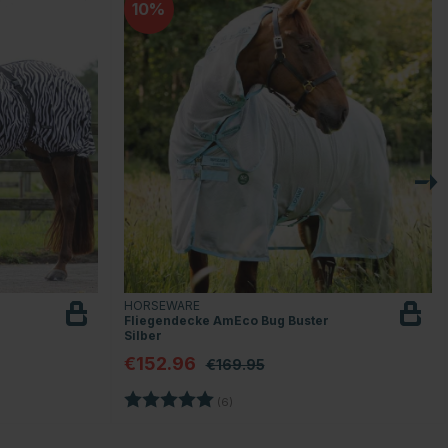
10
HORSEWARE
Fliegendecke AmEco Bug Buster
Silber
€152.96
€169.95
en
Bewertung:
5.0 von 5 Sternen
(6)