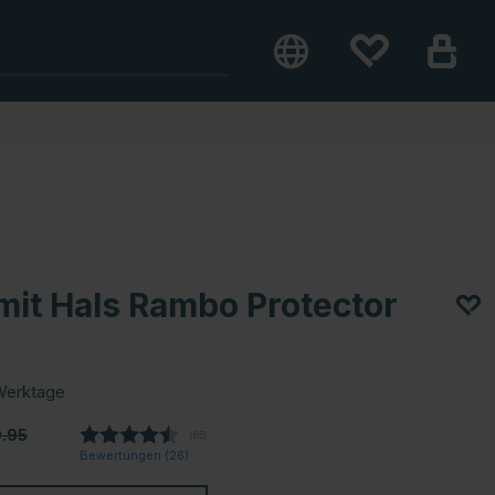
mit Hals Rambo Protector
Werktage
9.95
(
abgegebene bewertungen:
65
)
Bewertungen (
26
)