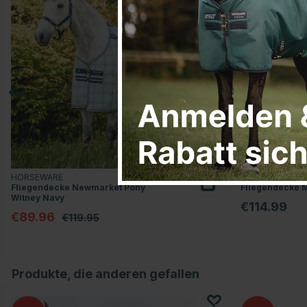
HORSEWARE
KENTUCKY HO
Fliegendecke Newmarket Pony
Fliegendecke 
Witney Navy
€114.99
€89.96
€119.95
Produkte, die anderen gefallen