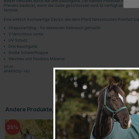
weiter verstärkt durch die drei Bauchgurte. Der Rambo Protector ist auch s
Pferdes bedeckt, wenn die Gurte geschlossen sind. Er verfügt über eine 
fernhält.
Eine wirklich hochwertige Decke, die dem Pferd fantastischen Komfort bie
Strapazierfähig - für intensiven Gebrauch gemacht
V-Verschluss vorne
UV-Schutz
Drei Bauchgurte
Große Schweifklappe
Weiches und flexibles Material
Art.nr.:
AFAR90SI-140
Andere Produkte, die Ihnen gefallen könnten
25