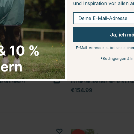
und Inspiration vor allen 
Deine E-Mail-Adresse
Ja, ich m
E-Mail-Adresse ist bei uns siche
*Bedingungen & In
RSEWEAR
KENTUCKY HORSEWEAR
Mesh Schwarz
Ekzemschutzdecke mit Hals Gra
€154.99