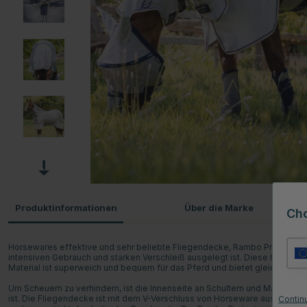
Produktinformationen
Über die Marke
Ch
Horsewares effektive und sehr beliebte Fliegendecke, Rambo Protector, be
intensiven Gebrauch und starken Verschleiß ausgelegt ist. Diese hochwer
Material ist superweich und bequem für das Pferd und bietet gleichzeitig
Um Scheuern zu verhindern, ist die Innenseite an Schultern und Mähne mi
ist. Die Fliegendecke ist mit dem V-Verschluss von Horseware ausgestatte
Contin