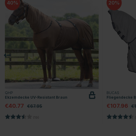
40
20
QHP
BUCAS
Ekzemdecke UV-Resistant Braun
Fliegendecke B
€40.77
€107.96
€67.95
€
Bewertung:
3.5 von 5 Sternen
Bewertung:
(19)
(