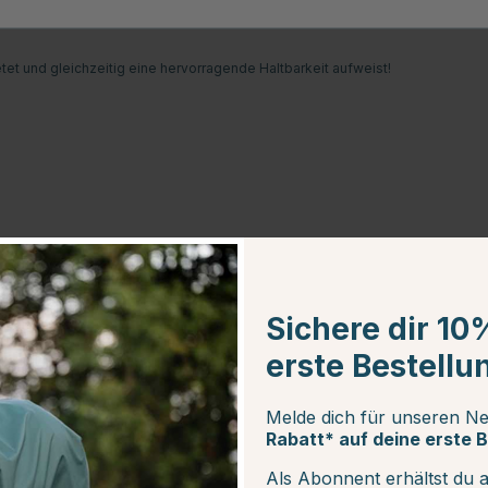
o konzipiert, dass er an den Seiten tiefer reicht und den Bauch des
große, breite Schweifklappe, die lästige Insekten vom Schweifansatz
tet und gleichzeitig eine hervorragende Haltbarkeit aufweist!
Sichere dir 10
erste Bestellu
Melde dich für unseren Ne
Rabatt* auf deine erste B
Als Abonnent erhältst du 