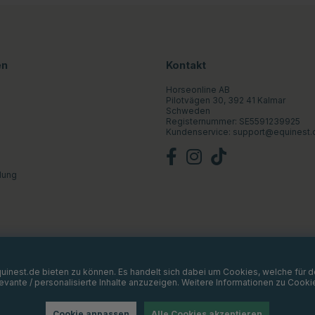
en
Kontakt
Horseonline AB
Pilotvägen 30, 392 41 Kalmar
Schweden
Registernummer: SE5591239925
Kundenservice:
support@equinest.
lung
Equinest.de bieten zu können. Es handelt sich dabei um Cookies, welche für
vante / personalisierte Inhalte anzuzeigen. Weitere Informationen zu Cooki
Cookie anpassen
Alle Cookies akzeptieren