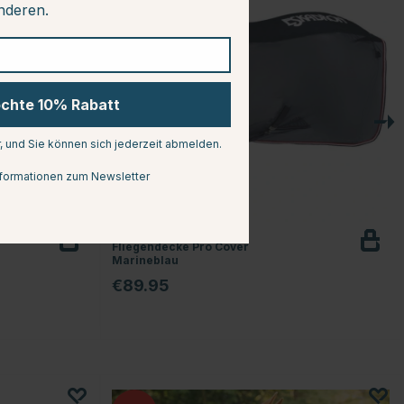
anderen.
öchte 10% Rabatt
r, und Sie können sich jederzeit abmelden.
formationen zum Newsletter
ESKADRON
u
Fliegendecke Pro Cover
Marineblau
€89.95